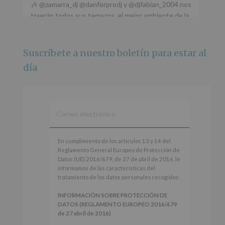
🎶 @zamarra_dj @danferprodj y @djfabian_2004 nos
traerán todos sus temazos, el mejor ambiente de la
ciudad y un plan que no te puedes perder.
🌅 Porque este
...
Ver más
Suscríbete a nuestro boletín para estar al
Foto
día
Ver en Facebook
·
Compartir
Alcobendas Imagina
está en Recinto
Ferial De Alcobendas.
3 meses hace
IMAGINA SOUND SAN ISDRO
En
En cumplimiento de los artículos 13 y 14 del
cumplimiento
Reglamento General Europeo de Protección de
Esta noche la Zona Joven saltará a ritmo de
de
Datos (UE) 2016/679, de 27 de abril de 2016, le
@s.hidalgo.v y @joel_jowe
los
informamos de las características del
artículos
tratamiento de los datos personales recogidos:
Dos fantásticas novedades para disfrutar sin parar.
13
y
INFORMACIÓN SOBRE PROTECCIÓN DE
📍 Zona Joven
14
DATOS (REGLAMENTO EUROPEO 2016/679
🎫 Entrada libre hasta completar aforo
del
de 27 abril de 2016)
Reglamento