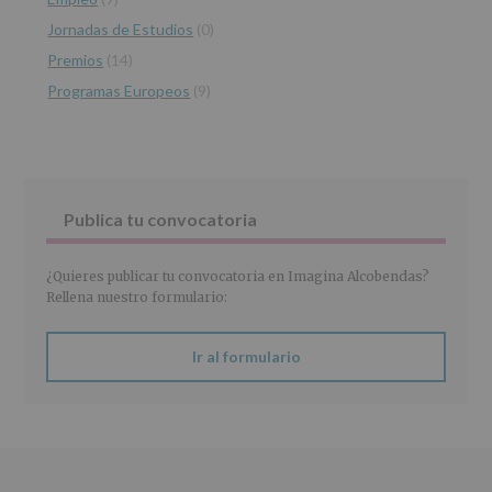
INFORMACIÓN
Jornadas de Estudios
(0)
SOBRE
PROTECCIÓN
Premios
(14)
DE
Programas Europeos
(9)
DATOS
(REGLAMENTO
EUROPEO
2016/679
de
27
abril
Publica tu convocatoria
de
2016)
¿Quieres publicar tu convocatoria en Imagina Alcobendas?
Responsable
:
Rellena nuestro formulario:
AYUNTAMIENTO
DE
ALCOBENDAS.
Ir al formulario
Finalidad
:
Información
actividades
y
programas
participativos