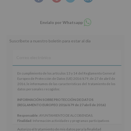
Compartir
Envíalo por Whatsapp
en
whatsapp
Suscríbete a nuestro boletín para estar al día
En
En cumplimiento de los artículos 13 y 14 del Reglamento General
cumplimiento
Europeo de Protección de Datos (UE) 2016/679, de 27 de abril de
de
2016, le informamos de las características del tratamiento de los
los
datos personales recogidos:
artículos
13
INFORMACIÓN SOBRE PROTECCIÓN DE DATOS
y
(REGLAMENTO EUROPEO 2016/679 de 27 abril de 2016)
14
del
Responsable
: AYUNTAMIENTO DE ALCOBENDAS.
Reglamento
Finalidad
: Información actividades y programas participativos
General
para jóvenes.
Autorizo el tratamiento de mis datos para la finalidad
Europeo