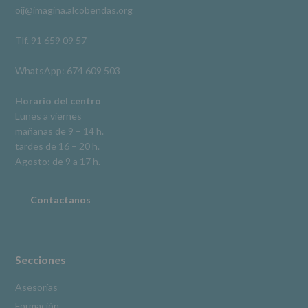
oij@imagina.alcobendas.org
supresión,
así
como
Tlf. 91 659 09 57
otros
derechos,
WhatsApp: 674 609 503
según
se
explica
Horario del centro
en
Lunes a viernes
la
mañanas de 9 – 14 h.
información
tardes de 16 – 20 h.
adicional.
Información
Agosto: de 9 a 17 h.
adicional
:
Puede
consultar
Contactanos
el
apartado
Aquí
Protegemos
tus
Secciones
Datos
de
Asesorías
nuestra
Formación
página