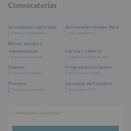
para
Convocatorias
jóvenes.
Legitimación
:
Consentimiento
del
Actividades culturales
Actividades tiempo libre
interesado
para
Cómics, exposiciones…
Ocio, naturaleza…
este
fin
Becas, ayudas y
específico.
subvenciones
Cursos y talleres
Destinatarios
:
Becas para jóvenes
Animación, idiomas, etc…
No
se
Empleo
Programas Europeos
cederán
Ofertas de empleo
Muévete por Europa
datos
a
Premios
Jornadas de Estudios
terceros,
Premios y concursos
Alcobendas 2022
salvo
obligación
legal.
Derechos:
De
Convocatorias destacadas
acceso,
rectificación,
supresión,