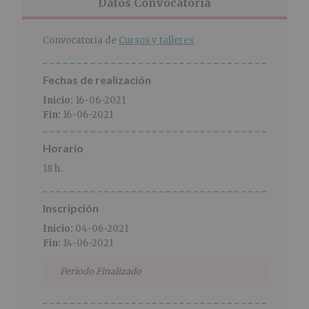
r
n
l
Datos Convocatoria
i
c
p
n
i
r
Convocatoria de
Cursos y talleres
c
p
i
i
a
n
p
l
c
Fechas de realización
a
i
Inicio:
16-06-2021
l
p
Fin:
16-06-2021
a
l
Horario
18 h.
Inscripción
Inicio:
04-06-2021
Fin:
14-06-2021
Periodo Finalizado