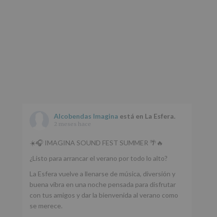
www.alcobendas.org
*
Obligatorio
Alcobendas Imagina
está en La Esfera.
2 meses hace
☀️🎧 IMAGINA SOUND FEST SUMMER 🌴🔥
¿Listo para arrancar el verano por todo lo alto?
La Esfera vuelve a llenarse de música, diversión y
buena vibra en una noche pensada para disfrutar
con tus amigos y dar la bienvenida al verano como
se merece.