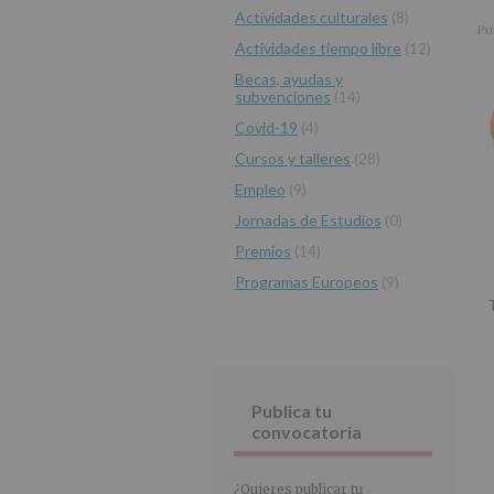
r
n
l
Actividades culturales
(8)
principal
i
c
p
Pu
Actividades tiempo libre
(12)
n
i
r
c
p
i
Becas, ayudas y
subvenciones
(14)
i
a
n
p
l
c
Covid-19
(4)
a
i
Cursos y talleres
(28)
l
p
Empleo
(9)
a
Jornadas de Estudios
(0)
l
Premios
(14)
Programas Europeos
(9)
T
Publica tu
convocatoria
¿Quieres publicar tu