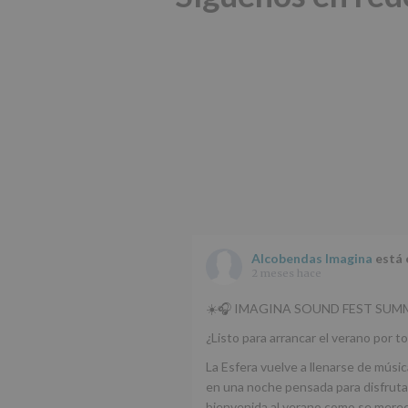
Alcobendas Imagina
está 
2 meses hace
☀️🎧 IMAGINA SOUND FEST SUMM
¿Listo para arrancar el verano por to
La Esfera vuelve a llenarse de músic
en una noche pensada para disfrutar
bienvenida al verano como se mere