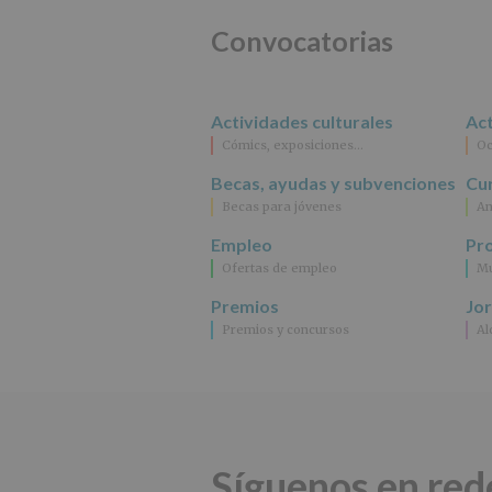
Convocatorias
Actividades culturales
Act
Cómics, exposiciones…
Oc
Becas, ayudas y subvenciones
Cur
Becas para jóvenes
An
Empleo
Pr
Ofertas de empleo
Mu
Premios
Jo
Premios y concursos
Al
Síguenos en red