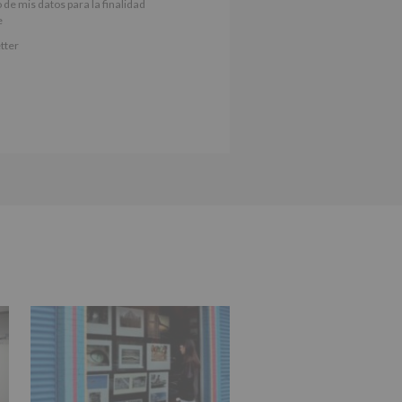
 de mis datos para la finalidad
nes.
e
iento del interesado para este fin
tter
derán datos a terceros, salvo
ctificación, supresión, así como
e explica en la información
Puede consultar el apartado Aquí
e nuestra página web: