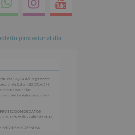
ok
itter
Compartir
Instagram
Youtube
en
whatsapp
oletín para estar al día
artículos 13 y 14 del Reglamento
tección de Datos (UE) 2016/679,
le informamos de las
tamiento de los datos personales
 PROTECCIÓN DE DATOS
2016/679 de 27 abril de 2016)
MIENTO DE ALCOBENDAS.
actividades y programas