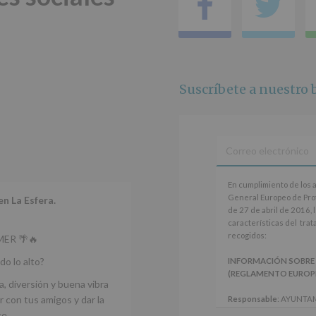
Facebo
Tw
2016)
Responsable
:
AYUNTAMIENTO
DE
ALCOBENDAS.
Finalidad
:
Suscríbete a nuestro b
Información
actividades
y
programas
participativos
para
jóvenes.
En
Legitimación
:
En cumplimiento de los 
cumplimiento
Consentimiento
General Europeo de Pro
en La Esfera.
de
del
de 27 de abril de 2016, 
los
interesado
características del tra
artículos
para
recogidos:
ER 🌴🔥
13
este
y
fin
do lo alto?
INFORMACIÓN SOBRE
14
específico.
(REGLAMENTO EUROPEO 
del
a, diversión y buena vibra
Destinatarios
:
Reglamento
No
 con tus amigos y dar la
Responsable
: AYUNTA
General
se
Finalidad
: Información 
ce.