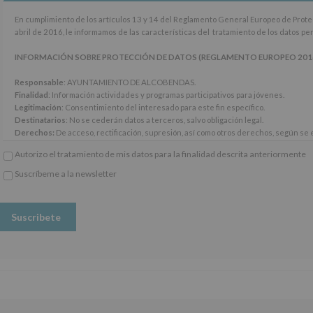
En
En cumplimiento de los artículos 13 y 14 del Reglamento General Europeo de Prot
cumplimiento
abril de 2016, le informamos de las características del tratamiento de los datos p
de
los
INFORMACIÓN SOBRE PROTECCIÓN DE DATOS (REGLAMENTO EUROPEO 2016/67
artículos
13
Responsable
: AYUNTAMIENTO DE ALCOBENDAS.
y
Finalidad
: Información actividades y programas participativos para jóvenes.
14
Legitimación
: Consentimiento del interesado para este fin específico.
del
Destinatarios
: No se cederán datos a terceros, salvo obligación legal.
Reglamento
Derechos:
De acceso, rectificación, supresión, así como otros derechos, según se e
General
Información adicional
: Puede consultar el apartado Aquí Protegemos tus Datos de
Autorizo el tratamiento de mis datos para la finalidad descrita anteriormente
Europeo
www.alcobendas.org
de
Suscríbeme a la newsletter
Protección
*
de
Obligatorio
Datos
(UE)
2016/679,
de
27
de
abril
de
2016,