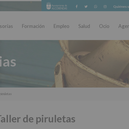
Facebook
Twitter
Whatsapp
Instagram
Quiénes 
sorías
Formación
Empleo
Salud
Ocio
Age
ias
piruletas
aller de piruletas