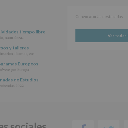
le
informamos
de
Convocatorias destacadas
las
características
del
ividades tiempo libre
tratamiento
Ver todas 
io, naturaleza…
de
los
sos y talleres
datos
personales
imación, idiomas, etc…
recogidos:
ogramas Europeos
INFORMACIÓN
évete por Europa
SOBRE
rnadas de Estudios
PROTECCIÓN
DE
cobendas 2022
DATOS
(REGLAMENTO
EUROPEO
2016/679
de
27
abril
es sociales
de