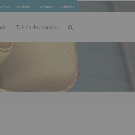
somos
Noticias
Contacto
Galerías
nda
Tablón de anuncios
Buscar