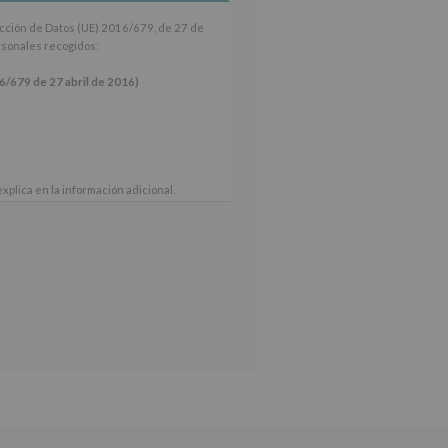
ección de Datos (UE) 2016/679, de 27 de
ersonales recogidos:
9 de 27 abril de 2016)
xplica en la información adicional.
 nuestra página web: