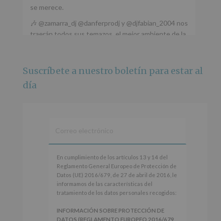
se merece.
🎶 @zamarra_dj @danferprodj y @djfabian_2004 nos
traerán todos sus temazos, el mejor ambiente de la
ciudad y un plan que no te puedes perder.
🌅 Porque este
...
Ver más
Suscríbete a nuestro boletín para estar al
Foto
día
Ver en Facebook
·
Compartir
Alcobendas Imagina
está en Recinto
Ferial De Alcobendas.
3 meses hace
IMAGINA SOUND SAN ISDRO
En
En cumplimiento de los artículos 13 y 14 del
cumplimiento
Reglamento General Europeo de Protección de
Esta noche la Zona Joven saltará a ritmo de
de
Datos (UE) 2016/679, de 27 de abril de 2016, le
@s.hidalgo.v y @joel_jowe
los
informamos de las características del
artículos
tratamiento de los datos personales recogidos:
Dos fantásticas novedades para disfrutar sin parar.
13
y
INFORMACIÓN SOBRE PROTECCIÓN DE
📍 Zona Joven
14
DATOS (REGLAMENTO EUROPEO 2016/679