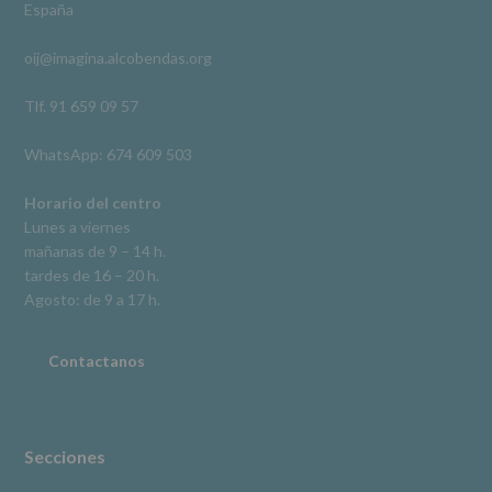
España
acceso,
rectificación,
oij@imagina.alcobendas.org
supresión,
así
como
Tlf. 91 659 09 57
otros
derechos,
WhatsApp: 674 609 503
según
se
explica
Horario del centro
en
Lunes a viernes
la
mañanas de 9 – 14 h.
información
tardes de 16 – 20 h.
adicional.
Información
Agosto: de 9 a 17 h.
adicional
:
Puede
consultar
Contactanos
el
apartado
Aquí
Protegemos
tus
Secciones
Datos