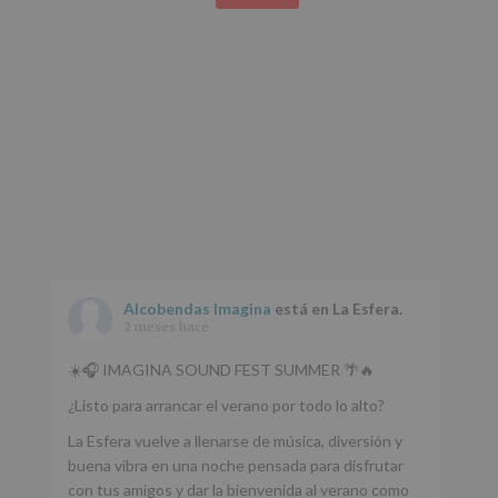
página
web:
www.alcobendas.org
*
Obligatorio
Alcobendas Imagina
está en La Esfera.
2 meses hace
☀️🎧 IMAGINA SOUND FEST SUMMER 🌴🔥
¿Listo para arrancar el verano por todo lo alto?
La Esfera vuelve a llenarse de música, diversión y
buena vibra en una noche pensada para disfrutar
con tus amigos y dar la bienvenida al verano como