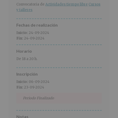
r
n
l
Convocatoria de
Actividades tiempo libre
Cursos
i
c
p
y talleres
n
i
r
c
p
i
i
a
n
Fechas de realización
p
l
c
Inicio:
24-09-2024
a
i
Fin:
24-09-2024
l
p
a
Horario
l
De 18 a 20 h.
Inscripción
Inicio:
06-09-2024
Fin:
23-09-2024
Periodo Finalizado
Notas