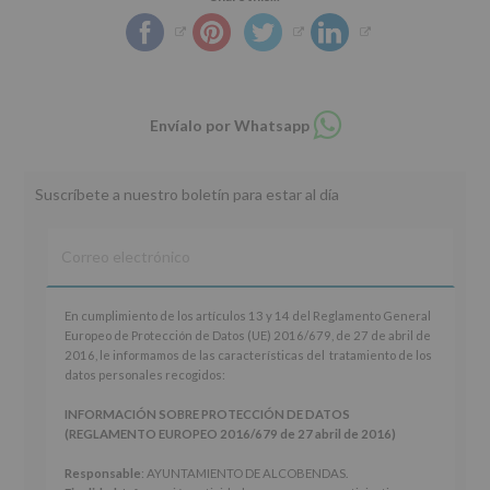
Compartir
Envíalo por Whatsapp
en
whatsapp
Suscríbete a nuestro boletín para estar al día
En
En cumplimiento de los artículos 13 y 14 del Reglamento General
cumplimiento
Europeo de Protección de Datos (UE) 2016/679, de 27 de abril de
de
2016, le informamos de las características del tratamiento de los
los
datos personales recogidos:
artículos
13
INFORMACIÓN SOBRE PROTECCIÓN DE DATOS
y
(REGLAMENTO EUROPEO 2016/679 de 27 abril de 2016)
14
del
Responsable
: AYUNTAMIENTO DE ALCOBENDAS.
Reglamento