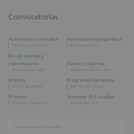
programas
participativos
para
Convocatorias
jóvenes.
Legitimación
:
Consentimiento
del
Actividades culturales
Actividades tiempo libre
interesado
para
Cómics, exposiciones…
Ocio, naturaleza…
este
fin
Becas, ayudas y
específico.
subvenciones
Cursos y talleres
Destinatarios
:
Becas para jóvenes
Animación, idiomas, etc…
No
se
Empleo
Programas Europeos
cederán
Ofertas de empleo
Muévete por Europa
datos
a
Premios
Jornadas de Estudios
terceros,
Premios y concursos
Alcobendas 2022
salvo
obligación
legal.
Derechos:
De
Convocatorias destacadas
acceso,