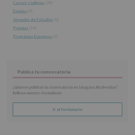
personales
Cursos y talleres
(28)
recogidos:
Empleo
(9)
INFORMACIÓN
Jornadas de Estudios
(0)
SOBRE
PROTECCIÓN
Premios
(14)
DE
Programas Europeos
(9)
DATOS
(REGLAMENTO
EUROPEO
2016/679
de
27
abril
Publica tu convocatoria
de
2016)
¿Quieres publicar tu convocatoria en Imagina Alcobendas?
Responsable
:
Rellena nuestro formulario:
AYUNTAMIENTO
DE
ALCOBENDAS.
Ir al formulario
Finalidad
:
Información
actividades
y