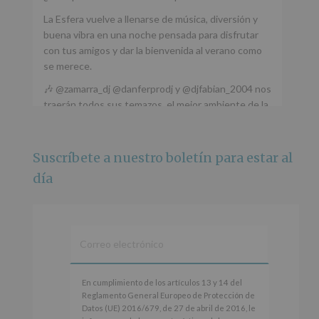
La Esfera vuelve a llenarse de música, diversión y
buena vibra en una noche pensada para disfrutar
con tus amigos y dar la bienvenida al verano como
se merece.
🎶 @zamarra_dj @danferprodj y @djfabian_2004 nos
traerán todos sus temazos, el mejor ambiente de la
ciudad y un plan que no te puedes perder.
🌅 Porque este
...
Ver más
Suscríbete a nuestro boletín para estar al
Foto
día
Ver en Facebook
·
Compartir
Alcobendas Imagina
está en Recinto
Ferial De Alcobendas.
3 meses hace
IMAGINA SOUND SAN ISDRO
En
En cumplimiento de los artículos 13 y 14 del
cumplimiento
Reglamento General Europeo de Protección de
Esta noche la Zona Joven saltará a ritmo de
de
Datos (UE) 2016/679, de 27 de abril de 2016, le
@s.hidalgo.v y @joel_jowe
los