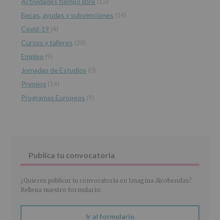
Actividades tiempo libre
(12)
tratamiento
de
Becas, ayudas y subvenciones
(14)
los
Covid-19
(4)
datos
personales
Cursos y talleres
(28)
recogidos:
Empleo
(9)
INFORMACIÓN
Jornadas de Estudios
(0)
SOBRE
PROTECCIÓN
Premios
(14)
DE
Programas Europeos
(9)
DATOS
(REGLAMENTO
EUROPEO
2016/679
de
27
abril
Publica tu convocatoria
de
2016)
¿Quieres publicar tu convocatoria en Imagina Alcobendas?
Responsable
:
Rellena nuestro formulario:
AYUNTAMIENTO
DE
ALCOBENDAS.
Ir al formulario