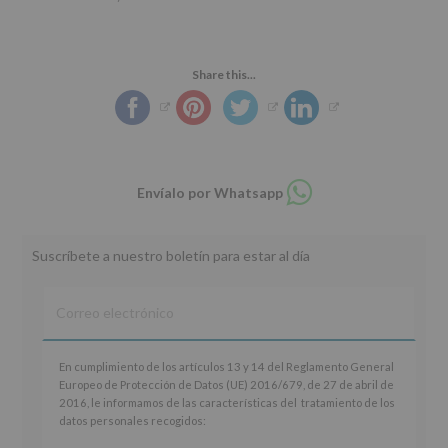
Share this...
Compartir
Envíalo por Whatsapp
en
whatsapp
Suscríbete a nuestro boletín para estar al día
En
En cumplimiento de los artículos 13 y 14 del Reglamento General
cumplimiento
Europeo de Protección de Datos (UE) 2016/679, de 27 de abril de
de
2016, le informamos de las características del tratamiento de los
los
datos personales recogidos:
artículos