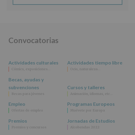
Finalidad
:
Información
actividades
y
programas
participativos
para
Convocatorias
jóvenes.
Legitimación
:
Consentimiento
del
Actividades culturales
Actividades tiempo libre
interesado
para
Cómics, exposiciones…
Ocio, naturaleza…
este
fin
Becas, ayudas y
específico.
subvenciones
Cursos y talleres
Destinatarios
:
Becas para jóvenes
Animación, idiomas, etc…
No
se
Empleo
Programas Europeos
cederán
Ofertas de empleo
Muévete por Europa
datos
a
Premios
Jornadas de Estudios
terceros,
Premios y concursos
Alcobendas 2022
salvo
obligación