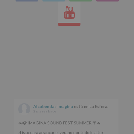
en
tus
Youtube
Datos
whatsap
de
nuestra
página
web:
www.alcobendas.org
*
Obligatorio
Alcobendas Imagina
está en La Esfera.
2 meses hace
☀️🎧 IMAGINA SOUND FEST SUMMER 🌴🔥
¿Listo para arrancar el verano por todo lo alto?