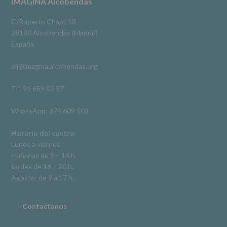
Footer
IMAGINA Alcobendas
salvo
obligación
Video
legal.
C/Ruperto Chapí, 18
Derechos:
Ver en Facebook
·
Compartir
28100 Alcobendas (Madrid)
De
España
acceso,
rectificación,
oij@imagina.alcobendas.org
supresión,
así
como
Tlf. 91 659 09 57
otros
derechos,
WhatsApp: 674 609 503
según
se
explica
Horario del centro
en
Lunes a viernes
la
mañanas de 9 – 14 h.
información
tardes de 16 – 20 h.
adicional.
Información
Agosto: de 9 a 17 h.
adicional
:
Puede
consultar
Contactanos
el
apartado