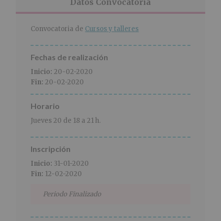
r
n
l
Datos Convocatoria
i
c
p
n
i
r
Convocatoria de
Cursos y talleres
c
p
i
i
a
n
p
l
c
Fechas de realización
a
i
Inicio:
20-02-2020
l
p
Fin:
20-02-2020
a
l
Horario
Jueves 20 de 18 a 21 h.
Inscripción
Inicio:
31-01-2020
Fin:
12-02-2020
Periodo Finalizado