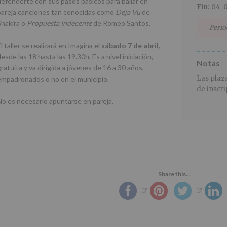
defenderte con sus pasos básicos para bailar en
Fin:
04-0
pareja canciones tan conocidas como
Deja Vu
de
Shakira o
Propuesta Indecente
de Romeo Santos.
Perio
l taller se realizará en Imagina el
sábado 7 de abril,
esde las 18 hasta las 19.30h. Es a nivel iniciación,
Notas
ratuita y va dirigida a jóvenes de 16 a 30 años,
Las plaz
empadronados o no en el municipio.
de inscri
No es necesario apuntarse en pareja.
Share this...