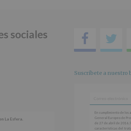
(REGLAMENTO
EUROPEO
2016/679
de
27
abril
es sociales
de
Facebo
Tw
2016)
Responsable
:
AYUNTAMIENTO
DE
ALCOBENDAS.
Finalidad
:
Suscríbete a nuestro b
Información
actividades
y
programas
participativos
para
jóvenes.
En
Legitimación
:
En cumplimiento de los 
cumplimiento
Consentimiento
General Europeo de Pro
en La Esfera.
de
del
de 27 de abril de 2016, 
los
interesado
características del tra