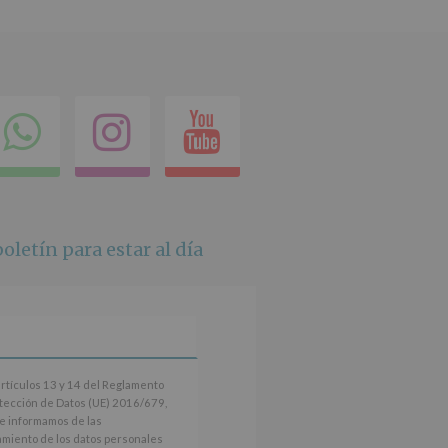
ok
itter
Compartir
Instagram
Youtube
en
whatsapp
oletín para estar al día
artículos 13 y 14 del Reglamento
tección de Datos (UE) 2016/679,
le informamos de las
tamiento de los datos personales