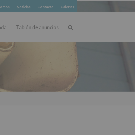
somos
Noticias
Contacto
Galerías
nda
Tablón de anuncios
Buscar