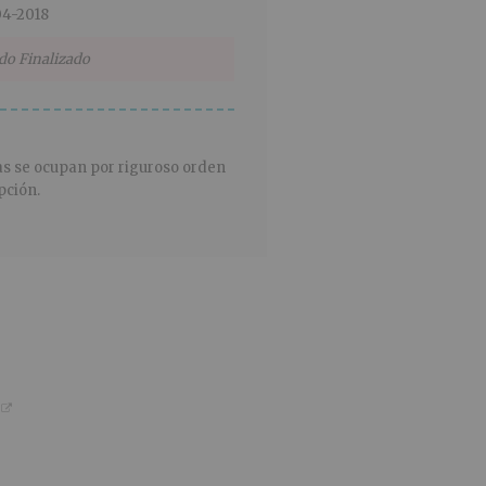
4-2018
do Finalizado
as se ocupan por riguroso orden
pción.