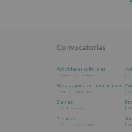
Convocatorias
Actividades culturales
Act
Cómics, exposiciones…
Oc
Becas, ayudas y subvenciones
Cur
Becas para jóvenes
An
Empleo
Pr
Ofertas de empleo
Mu
Premios
Jo
Premios y concursos
Al