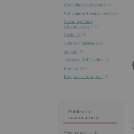
r
n
l
Actividades culturales
(8)
principal
i
c
p
Pu
Actividades tiempo libre
(12)
n
i
r
c
p
i
Becas, ayudas y
subvenciones
(14)
i
a
n
p
l
c
Covid-19
(4)
a
i
Cursos y talleres
(28)
l
p
Empleo
(9)
a
Jornadas de Estudios
(0)
l
Premios
(14)
Programas Europeos
(9)
Publica tu
convocatoria
¿Quieres publicar tu