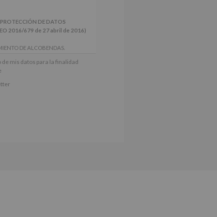
 PROTECCIÓN DE DATOS
2016/679 de 27 abril de 2016)
MIENTO DE ALCOBENDAS.
actividades y programas
 de mis datos para la finalidad
nes.
e
iento del interesado para este fin
tter
derán datos a terceros, salvo
ctificación, supresión, así como
e explica en la información
Puede consultar el apartado Aquí
e nuestra página web: