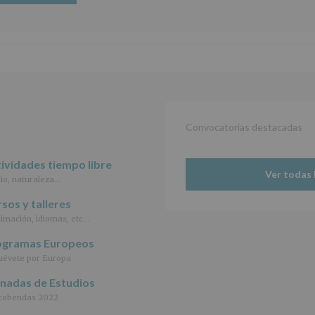
2016/679,
de
27
de
abril
de
2016,
le
informamos
de
Convocatorias destacadas
las
características
del
ividades tiempo libre
tratamiento
Ver todas 
io, naturaleza…
de
los
sos y talleres
datos
personales
imación, idiomas, etc…
recogidos:
ogramas Europeos
INFORMACIÓN
évete por Europa
SOBRE
rnadas de Estudios
PROTECCIÓN
DE
cobendas 2022
DATOS