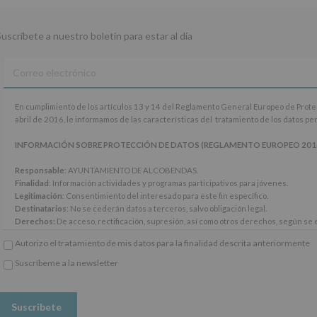
Suscríbete a nuestro boletín para estar al día
En
En cumplimiento de los artículos 13 y 14 del Reglamento General Europeo de Prot
cumplimiento
abril de 2016, le informamos de las características del tratamiento de los datos p
de
los
INFORMACIÓN SOBRE PROTECCIÓN DE DATOS (REGLAMENTO EUROPEO 2016/67
artículos
13
Responsable
: AYUNTAMIENTO DE ALCOBENDAS.
y
Finalidad
: Información actividades y programas participativos para jóvenes.
14
Legitimación
: Consentimiento del interesado para este fin específico.
del
Destinatarios
: No se cederán datos a terceros, salvo obligación legal.
Reglamento
Derechos:
De acceso, rectificación, supresión, así como otros derechos, según se e
General
Información adicional
: Puede consultar el apartado Aquí Protegemos tus Datos de
Autorizo el tratamiento de mis datos para la finalidad descrita anteriormente
Europeo
www.alcobendas.org
de
Suscríbeme a la newsletter
Protección
*
de
Obligatorio
Datos
(UE)