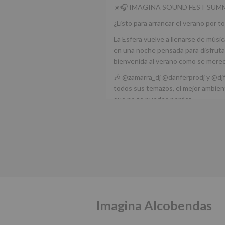
☀️🎧 IMAGINA SOUND FEST SUMM
¿Listo para arrancar el verano por to
La Esfera vuelve a llenarse de músic
en una noche pensada para disfrutar
bienvenida al verano como se mere
🎶 @zamarra_dj @danferprodj y @dj
todos sus temazos, el mejor ambient
que no te puedes perder.
🌅 Porque este
...
Ver más
Foto
Ver en Facebook
·
Compartir
Alcobendas Imagina
está 
Alcobendas.
3 meses hace
Imagina Alcobendas
IMAGINA SOUND SAN ISDRO