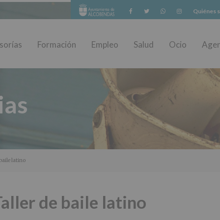
Facebook
Twitter
Whatsapp
Instagram
Quiénes 
sorías
Formación
Empleo
Salud
Ocio
Age
ias
baile latino
aller de baile latino