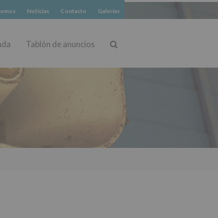
somos
Noticias
Contacto
Galerías
nda
Tablón de anuncios
Buscar