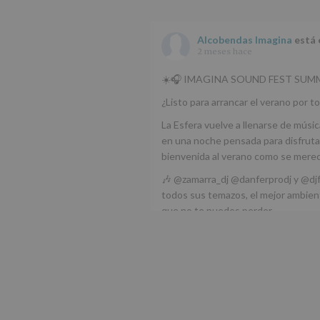
Alcobendas Imagina
está 
2 meses hace
☀️🎧 IMAGINA SOUND FEST SUMM
¿Listo para arrancar el verano por to
La Esfera vuelve a llenarse de músic
en una noche pensada para disfrutar
bienvenida al verano como se mere
🎶 @zamarra_dj @danferprodj y @dj
todos sus temazos, el mejor ambient
que no te puedes perder.
🌅 Porque este
...
Ver más
Foto
Ver en Facebook
·
Compartir