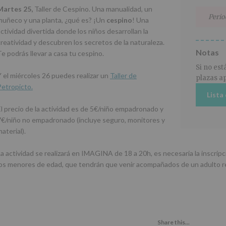
Martes 25,
Taller de Cespino. Una manualidad, un
Perio
muñeco y una planta, ¿qué es? ¡Un
cespino
! Una
ctividad divertida donde los niños desarrollan la
creatividad y descubren los secretos de la naturaleza.
Notas
Te podrás llevar a casa tu cespino.
Si no es
Y el miércoles 26 puedes realizar un
Taller de
plazas ap
Petropicto.
Lista
El precio de la actividad es de 5€/niño empadronado y
7€/niño no empadronado (incluye seguro, monitores y
aterial).
La actividad se realizará en IMAGINA de 18 a 20h, es necesaria la inscripc
los menores de edad, que tendrán que venir acompañados de un adulto r
Share this...