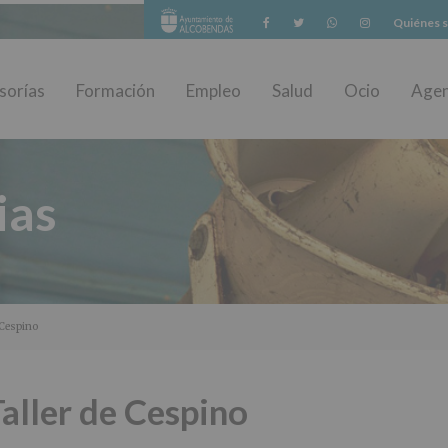
Facebook
Twitter
Whatsapp
Instagram
Quiénes 
sorías
Formación
Empleo
Salud
Ocio
Age
ias
 Cespino
aller de Cespino