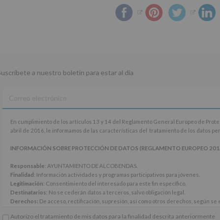
Suscríbete a nuestro boletín para estar al día
En
En cumplimiento de los artículos 13 y 14 del Reglamento General Europeo de Prot
cumplimiento
abril de 2016, le informamos de las características del tratamiento de los datos p
de
los
INFORMACIÓN SOBRE PROTECCIÓN DE DATOS (REGLAMENTO EUROPEO 2016/67
artículos
13
Responsable
: AYUNTAMIENTO DE ALCOBENDAS.
y
Finalidad
: Información actividades y programas participativos para jóvenes.
14
Legitimación
: Consentimiento del interesado para este fin específico.
del
Destinatarios
: No se cederán datos a terceros, salvo obligación legal.
Reglamento
Derechos:
De acceso, rectificación, supresión, así como otros derechos, según se e
General
Información adicional
: Puede consultar el apartado Aquí Protegemos tus Datos de
Autorizo el tratamiento de mis datos para la finalidad descrita anteriormente
Europeo
www.alcobendas.org