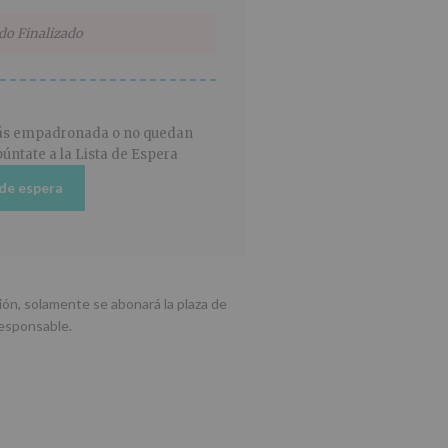
do Finalizado
tás empadronada o no quedan
úntate a la Lista de Espera
 de espera
ión, solamente se abonará la plaza de
esponsable.