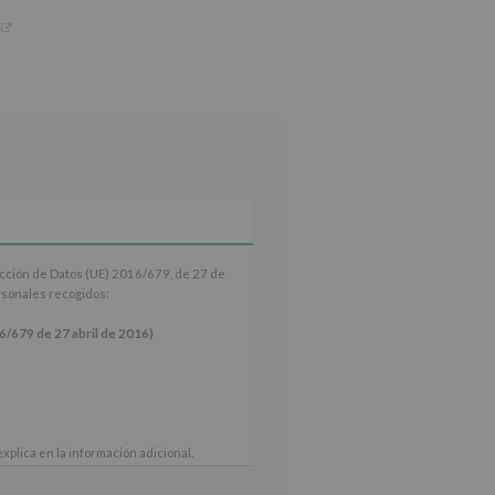
ección de Datos (UE) 2016/679, de 27 de
ersonales recogidos:
9 de 27 abril de 2016)
xplica en la información adicional.
 nuestra página web: