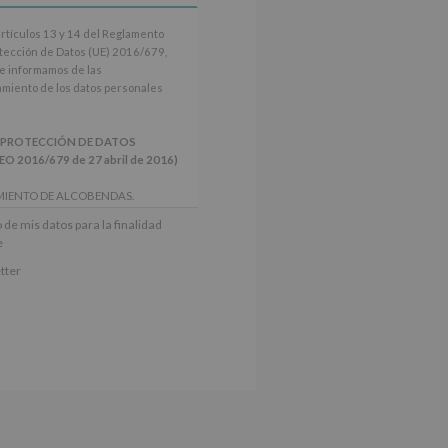
artículos 13 y 14 del Reglamento
tección de Datos (UE) 2016/679,
le informamos de las
tamiento de los datos personales
 PROTECCIÓN DE DATOS
2016/679 de 27 abril de 2016)
MIENTO DE ALCOBENDAS.
actividades y programas
 de mis datos para la finalidad
nes.
e
iento del interesado para este fin
tter
derán datos a terceros, salvo
ctificación, supresión, así como
e explica en la información
Puede consultar el apartado Aquí
e nuestra página web: