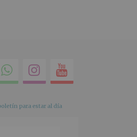
ok
itter
Compartir
Instagram
Youtube
en
whatsapp
oletín para estar al día