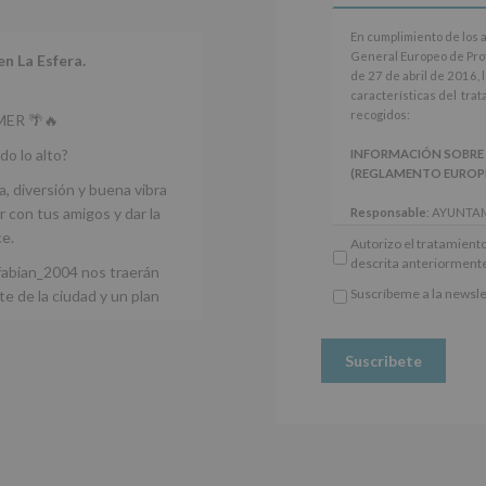
jóvenes.
En
Legitimación
:
En cumplimiento de los 
cumplimiento
Consentimiento
General Europeo de Pro
en La Esfera.
de
del
de 27 de abril de 2016, 
los
interesado
características del tra
artículos
para
recogidos:
ER 🌴🔥
13
este
y
fin
do lo alto?
INFORMACIÓN SOBRE
14
específico.
(REGLAMENTO EUROPEO 
del
a, diversión y buena vibra
Destinatarios
:
Reglamento
No
 con tus amigos y dar la
Responsable
: AYUNTA
General
se
Finalidad
: Información 
ce.
Autorizo el tratamiento
Europeo
cederán
participativos para jóve
descrita anteriorment
de
datos
fabian_2004 nos traerán
Legitimación
: Consentim
Protección
a
específico.
Suscríbeme a la newsle
e de la ciudad y un plan
de
*
terceros,
Destinatarios
: No se ce
Obligatorio
Datos
salvo
obligación legal.
(UE)
obligación
Derechos:
De acceso, re
2016/679,
legal.
otros derechos, según s
de
Derechos:
adicional.
27
De
Información adicional
: 
de
acceso,
Protegemos tus Datos d
abril
rectificación,
www.alcobendas.org
de
supresión,
2016,