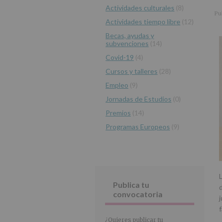
r
n
l
Actividades culturales
(8)
principal
i
c
p
Pu
Actividades tiempo libre
(12)
n
i
r
c
p
i
Becas, ayudas y
subvenciones
(14)
i
a
n
p
l
c
Covid-19
(4)
a
i
Cursos y talleres
(28)
l
p
Empleo
(9)
a
Jornadas de Estudios
(0)
l
Premios
(14)
Programas Europeos
(9)
Publica tu
d
convocatoria
f
¿Quieres publicar tu