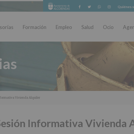
Facebook
Twitter
Whatsapp
Instagram
Quiénes 
sorías
Formación
Empleo
Salud
Ocio
Age
ias
formativa Vivienda Alquiler
esión Informativa Vivienda A