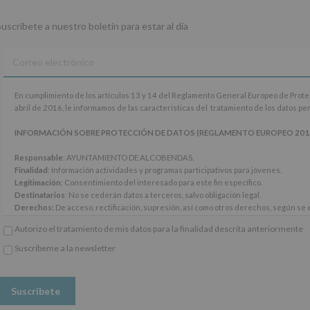
Suscríbete a nuestro boletín para estar al día
En
En cumplimiento de los artículos 13 y 14 del Reglamento General Europeo de Prot
cumplimiento
abril de 2016, le informamos de las características del tratamiento de los datos p
de
los
INFORMACIÓN SOBRE PROTECCIÓN DE DATOS (REGLAMENTO EUROPEO 2016/67
artículos
13
Responsable
: AYUNTAMIENTO DE ALCOBENDAS.
y
Finalidad
: Información actividades y programas participativos para jóvenes.
14
Legitimación
: Consentimiento del interesado para este fin específico.
del
Destinatarios
: No se cederán datos a terceros, salvo obligación legal.
Reglamento
Derechos:
De acceso, rectificación, supresión, así como otros derechos, según se e
General
Información adicional
: Puede consultar el apartado Aquí Protegemos tus Datos de
Autorizo el tratamiento de mis datos para la finalidad descrita anteriormente
Europeo
www.alcobendas.org
de
Suscríbeme a la newsletter
Protección
*
de
Obligatorio
Datos
(UE)
2016/679,