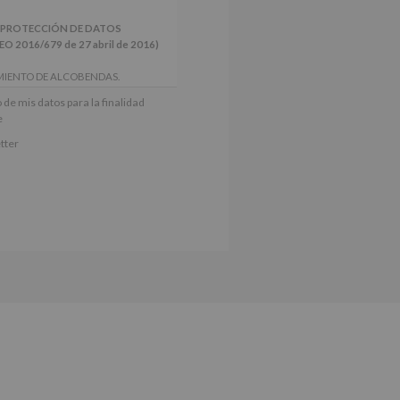
 PROTECCIÓN DE DATOS
2016/679 de 27 abril de 2016)
MIENTO DE ALCOBENDAS.
actividades y programas
 de mis datos para la finalidad
nes.
e
iento del interesado para este fin
tter
derán datos a terceros, salvo
ctificación, supresión, así como
e explica en la información
Puede consultar el apartado Aquí
e nuestra página web: