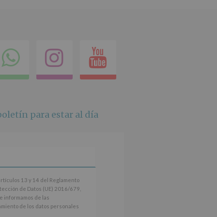
ok
itter
Compartir
Instagram
Youtube
en
whatsapp
oletín para estar al día
artículos 13 y 14 del Reglamento
tección de Datos (UE) 2016/679,
le informamos de las
tamiento de los datos personales