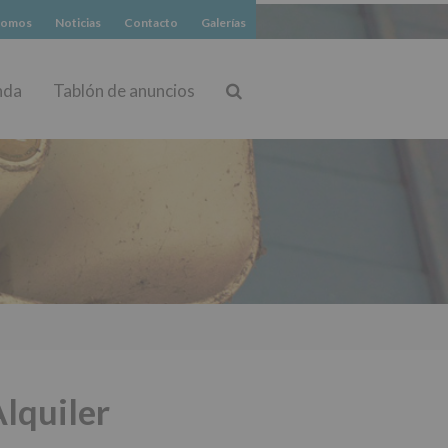
somos
Noticias
Contacto
Galerías
nda
Tablón de anuncios
Buscar
lquiler