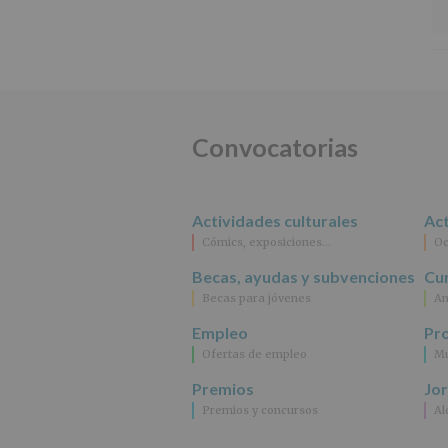
Convocatorias
Actividades culturales
Act
Cómics, exposiciones…
Oc
Becas, ayudas y subvenciones
Cur
Becas para jóvenes
An
Empleo
Pr
Ofertas de empleo
Mu
Premios
Jo
Premios y concursos
Al