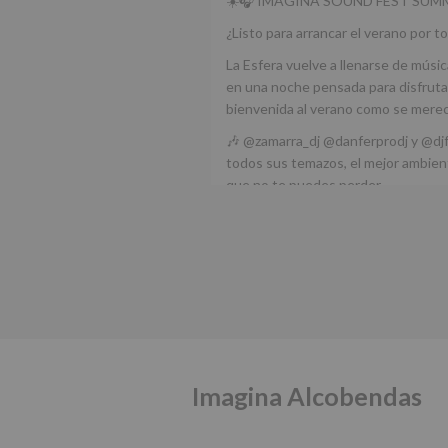
☀️🎧 IMAGINA SOUND FEST SUMM
¿Listo para arrancar el verano por to
La Esfera vuelve a llenarse de músic
en una noche pensada para disfrutar
bienvenida al verano como se mere
🎶 @zamarra_dj @danferprodj y @dj
todos sus temazos, el mejor ambient
que no te puedes perder.
🌅 Porque este
...
Ver más
Foto
Ver en Facebook
·
Compartir
Alcobendas Imagina
está 
Alcobendas.
3 meses hace
Imagina Alcobendas
IMAGINA SOUND SAN ISDRO
Esta noche la Zona Joven saltará a r