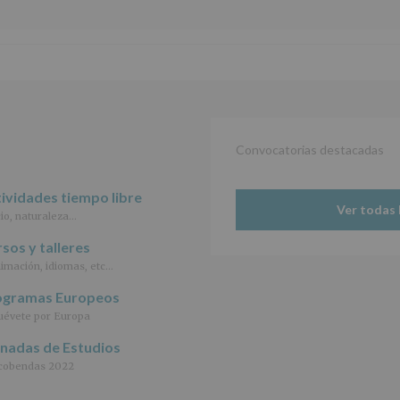
de
27
de
abril
de
2016,
le
informamos
de
Convocatorias destacadas
las
características
del
ividades tiempo libre
tratamiento
Ver todas 
io, naturaleza…
de
los
sos y talleres
datos
personales
imación, idiomas, etc…
recogidos:
ogramas Europeos
INFORMACIÓN
évete por Europa
SOBRE
rnadas de Estudios
PROTECCIÓN
DE
cobendas 2022
DATOS
(REGLAMENTO