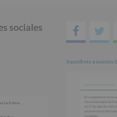
EUROPEO
2016/679
de
27
abril
es sociales
de
Facebo
Tw
2016)
Responsable
:
AYUNTAMIENTO
DE
ALCOBENDAS.
Finalidad
:
Suscríbete a nuestro b
Información
actividades
y
programas
participativos
para
jóvenes.
En
Legitimación
:
En cumplimiento de los 
cumplimiento
Consentimiento
General Europeo de Pro
en La Esfera.
de
del
de 27 de abril de 2016, 
los
interesado
características del tra
artículos
para
recogidos: