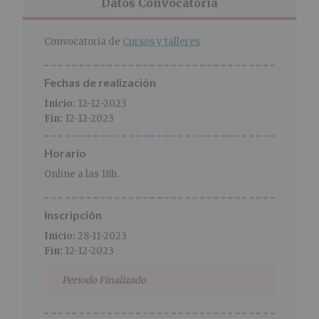
r
n
l
Datos Convocatoria
i
c
p
n
i
r
Convocatoria de
Cursos y talleres
c
p
i
i
a
n
p
l
c
Fechas de realización
a
i
Inicio:
12-12-2023
l
p
Fin:
12-12-2023
a
l
Horario
Online a las 18h.
Inscripción
Inicio:
28-11-2023
Fin:
12-12-2023
Periodo Finalizado