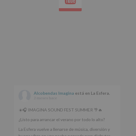
de
nuestra
página
web:
www.alcobendas.org
*
Obligatorio
Alcobendas Imagina
está en La Esfera.
2 meses hace
☀️🎧 IMAGINA SOUND FEST SUMMER 🌴🔥
¿Listo para arrancar el verano por todo lo alto?
La Esfera vuelve a llenarse de música, diversión y
buena vibra en una noche pensada para disfrutar