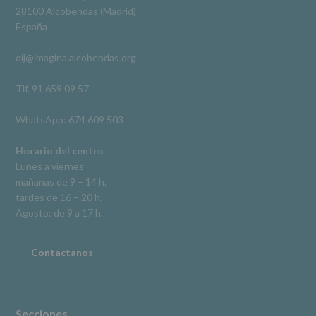
Derechos:
Ver en Facebook
·
Compartir
28100 Alcobendas (Madrid)
De
España
acceso,
rectificación,
oij@imagina.alcobendas.org
supresión,
así
como
Tlf. 91 659 09 57
otros
derechos,
WhatsApp: 674 609 503
según
se
explica
Horario del centro
en
Lunes a viernes
la
mañanas de 9 – 14 h.
información
tardes de 16 – 20 h.
adicional.
Información
Agosto: de 9 a 17 h.
adicional
:
Puede
consultar
Contactanos
el
apartado
Aquí
Protegemos
tus
Secciones