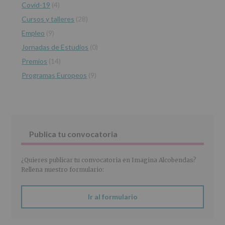
Covid-19
(4)
datos
personales
Cursos y talleres
(28)
recogidos:
Empleo
(9)
INFORMACIÓN
Jornadas de Estudios
(0)
SOBRE
PROTECCIÓN
Premios
(14)
DE
Programas Europeos
(9)
DATOS
(REGLAMENTO
EUROPEO
2016/679
de
27
abril
Publica tu convocatoria
de
2016)
¿Quieres publicar tu convocatoria en Imagina Alcobendas?
Responsable
:
Rellena nuestro formulario:
AYUNTAMIENTO
DE
ALCOBENDAS.
Ir al formulario
Finalidad
:
Información
actividades