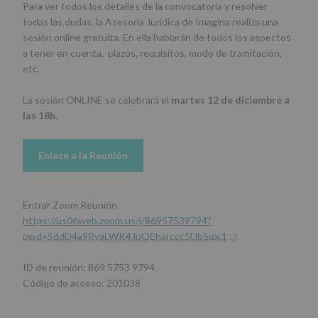
Para ver todos los detalles de la convocatoria y resolver
todas las dudas, la Asesoría Jurídica de Imagina realiza una
sesión online gratuita. En ella hablarán de todos los aspectos
a tener en cuenta, plazos, requisitos, modo de tramitación,
etc.
La sesión ONLINE se celebrará el
martes 12 de diciembre a
las 18h.
Enlace a la Reunión
Entrar Zoom Reunión
https://us06web.zoom.us/j/86957539794?
pwd=SddD4a9RyaLWK4JuQEharccc5UbSqx.1
ID de reunión: 869 5753 9794
Código de acceso: 201038