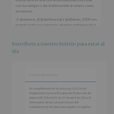
con tus amigos y dar la bienvenida al verano como
se merece.
🎶 @zamarra_dj @danferprodj y @djfabian_2004 nos
traerán todos sus temazos, el mejor ambiente de la
ciudad y un plan que no te puedes perder.
🌅 Porque este
...
Ver más
Suscríbete a nuestro boletín para estar al
Foto
día
Ver en Facebook
·
Compartir
Alcobendas Imagina
está en Recinto
Ferial De Alcobendas.
3 meses hace
IMAGINA SOUND SAN ISDRO
En
En cumplimiento de los artículos 13 y 14 del
cumplimiento
Reglamento General Europeo de Protección de
Esta noche la Zona Joven saltará a ritmo de
de
Datos (UE) 2016/679, de 27 de abril de 2016, le
@s.hidalgo.v y @joel_jowe
los
informamos de las características del
artículos
tratamiento de los datos personales recogidos:
Dos fantásticas novedades para disfrutar sin parar.
13