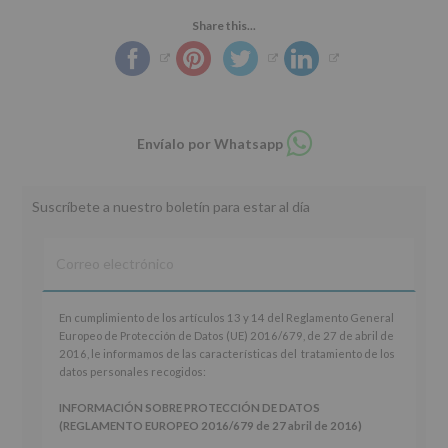
Share this...
Compartir
Envíalo por Whatsapp
en
whatsapp
Suscríbete a nuestro boletín para estar al día
En
En cumplimiento de los artículos 13 y 14 del Reglamento General
cumplimiento
Europeo de Protección de Datos (UE) 2016/679, de 27 de abril de
de
2016, le informamos de las características del tratamiento de los
los
datos personales recogidos:
artículos
13
INFORMACIÓN SOBRE PROTECCIÓN DE DATOS
y
(REGLAMENTO EUROPEO 2016/679 de 27 abril de 2016)
14