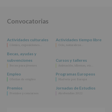
y
programas
participativos
para
Convocatorias
jóvenes.
Legitimación
:
Consentimiento
del
Actividades culturales
Actividades tiempo libre
interesado
para
Cómics, exposiciones…
Ocio, naturaleza…
este
fin
Becas, ayudas y
específico.
subvenciones
Cursos y talleres
Destinatarios
:
Becas para jóvenes
Animación, idiomas, etc…
No
se
Empleo
Programas Europeos
cederán
Ofertas de empleo
Muévete por Europa
datos
a
Premios
Jornadas de Estudios
terceros,
Premios y concursos
Alcobendas 2022
salvo
obligación
legal.
Derechos:
De