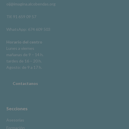
oij@imagina.alcobendas.org
supresión,
así
como
Tlf. 91 659 09 57
otros
derechos,
WhatsApp: 674 609 503
según
se
explica
Horario del centro
en
Lunes a viernes
la
mañanas de 9 – 14 h.
información
tardes de 16 – 20 h.
adicional.
Información
Agosto: de 9 a 17 h.
adicional
:
Puede
consultar
Contactanos
el
apartado
Aquí
Protegemos
tus
Secciones
Datos
de
Asesorías
nuestra
Formación
página