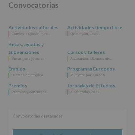
para
Convocatorias
jóvenes.
Legitimación
:
Consentimiento
del
Actividades culturales
Actividades tiempo libre
interesado
para
Cómics, exposiciones…
Ocio, naturaleza…
este
fin
Becas, ayudas y
específico.
subvenciones
Cursos y talleres
Destinatarios
:
Becas para jóvenes
Animación, idiomas, etc…
No
se
Empleo
Programas Europeos
cederán
Ofertas de empleo
Muévete por Europa
datos
a
Premios
Jornadas de Estudios
terceros,
Premios y concursos
Alcobendas 2022
salvo
obligación
legal.
Derechos:
De
Convocatorias destacadas
acceso,
rectificación,
supresión,