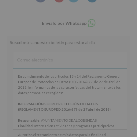
Compartir
Envíalo por Whatsapp
en
whatsapp
Suscríbete a nuestro boletín para estar al día
En
En cumplimiento de los artículos 13 y 14 del Reglamento General
cumplimiento
Europeo de Protección de Datos (UE) 2016/679, de 27 de abril de
de
2016, le informamos de las características del tratamiento de los
los
datos personales recogidos:
artículos
13
INFORMACIÓN SOBRE PROTECCIÓN DE DATOS
y
(REGLAMENTO EUROPEO 2016/679 de 27 abril de 2016)
14
del
Responsable
: AYUNTAMIENTO DE ALCOBENDAS.
Reglamento
Finalidad
: Información actividades y programas participativos
General
para jóvenes.
Autorizo el tratamiento de mis datos para la finalidad
Europeo
Legitimación
: Consentimiento del interesado para este fin