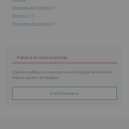
INFORMACIÓN
Jornadas de Estudios
(0)
SOBRE
PROTECCIÓN
Premios
(14)
DE
Programas Europeos
(9)
DATOS
(REGLAMENTO
EUROPEO
2016/679
de
27
abril
Publica tu convocatoria
de
2016)
¿Quieres publicar tu convocatoria en Imagina Alcobendas?
Responsable
:
Rellena nuestro formulario:
AYUNTAMIENTO
DE
ALCOBENDAS.
Ir al formulario
Finalidad
:
Información
actividades
y
programas
participativos