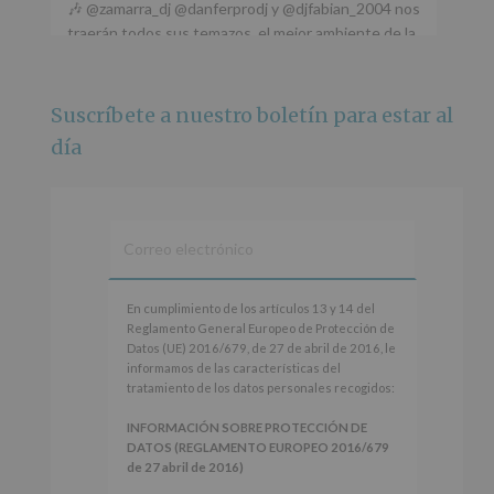
🎶 @zamarra_dj @danferprodj y @djfabian_2004 nos
traerán todos sus temazos, el mejor ambiente de la
ciudad y un plan que no te puedes perder.
🌅 Porque este
...
Ver más
Suscríbete a nuestro boletín para estar al
Foto
día
Ver en Facebook
·
Compartir
Alcobendas Imagina
está en Recinto
Ferial De Alcobendas.
3 meses hace
IMAGINA SOUND SAN ISDRO
En
En cumplimiento de los artículos 13 y 14 del
cumplimiento
Reglamento General Europeo de Protección de
Esta noche la Zona Joven saltará a ritmo de
de
Datos (UE) 2016/679, de 27 de abril de 2016, le
@s.hidalgo.v y @joel_jowe
los
informamos de las características del
artículos
tratamiento de los datos personales recogidos:
Dos fantásticas novedades para disfrutar sin parar.
13
y
INFORMACIÓN SOBRE PROTECCIÓN DE
📍 Zona Joven
14
DATOS (REGLAMENTO EUROPEO 2016/679
🎫 Entrada libre hasta completar aforo
del
de 27 abril de 2016)
Reglamento