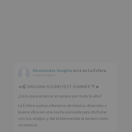
www.alcobendas.org
*
Obligatorio
Alcobendas Imagina
está en La Esfera.
2 meses hace
☀️🎧 IMAGINA SOUND FEST SUMMER 🌴🔥
¿Listo para arrancar el verano por todo lo alto?
La Esfera vuelve a llenarse de música, diversión y
buena vibra en una noche pensada para disfrutar
con tus amigos y dar la bienvenida al verano como
se merece.