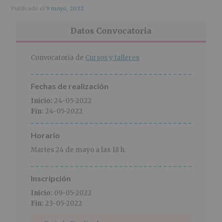
r
n
l
Publicado el
9 mayo, 2022
i
c
p
n
i
r
Datos Convocatoria
c
p
i
i
a
n
p
l
c
Convocatoria de
Cursos y talleres
a
i
l
p
Fechas de realización
a
l
Inicio:
24-05-2022
Fin:
24-05-2022
Horario
Martes 24 de mayo a las 18 h.
Inscripción
Inicio:
09-05-2022
Fin:
23-05-2022