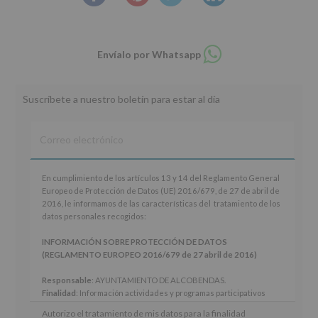
Compartir
Envíalo por Whatsapp
en
whatsapp
Suscríbete a nuestro boletín para estar al día
En
En cumplimiento de los artículos 13 y 14 del Reglamento General
cumplimiento
Europeo de Protección de Datos (UE) 2016/679, de 27 de abril de
de
2016, le informamos de las características del tratamiento de los
los
datos personales recogidos:
artículos
13
INFORMACIÓN SOBRE PROTECCIÓN DE DATOS
y
(REGLAMENTO EUROPEO 2016/679 de 27 abril de 2016)
14
del
Responsable
: AYUNTAMIENTO DE ALCOBENDAS.
Reglamento
Finalidad
: Información actividades y programas participativos
General
para jóvenes.
Autorizo el tratamiento de mis datos para la finalidad
Europeo