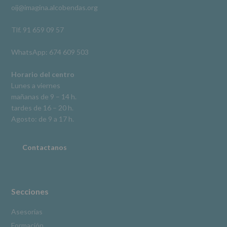
oij@imagina.alcobendas.org
supresión,
así
como
Tlf. 91 659 09 57
otros
derechos,
WhatsApp: 674 609 503
según
se
explica
Horario del centro
en
Lunes a viernes
la
mañanas de 9 – 14 h.
información
tardes de 16 – 20 h.
adicional.
Información
Agosto: de 9 a 17 h.
adicional
:
Puede
consultar
Contactanos
el
apartado
Aquí
Protegemos
tus
Secciones
Datos
de
Asesorías
nuestra
Formación
página