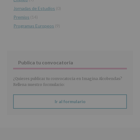
INFORMACIÓN
Jornadas de Estudios
(0)
SOBRE
PROTECCIÓN
Premios
(14)
DE
Programas Europeos
(9)
DATOS
(REGLAMENTO
EUROPEO
2016/679
de
27
abril
Publica tu convocatoria
de
2016)
¿Quieres publicar tu convocatoria en Imagina Alcobendas?
Responsable
:
Rellena nuestro formulario:
AYUNTAMIENTO
DE
ALCOBENDAS.
Ir al formulario
Finalidad
:
Información
actividades
y
programas
participativos