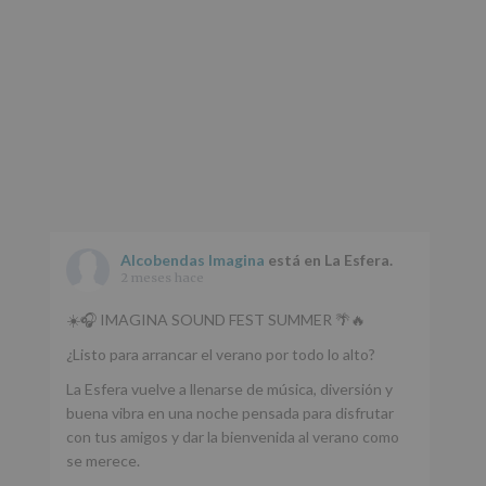
www.alcobendas.org
*
Obligatorio
Alcobendas Imagina
está en La Esfera.
2 meses hace
☀️🎧 IMAGINA SOUND FEST SUMMER 🌴🔥
¿Listo para arrancar el verano por todo lo alto?
La Esfera vuelve a llenarse de música, diversión y
buena vibra en una noche pensada para disfrutar
con tus amigos y dar la bienvenida al verano como
se merece.