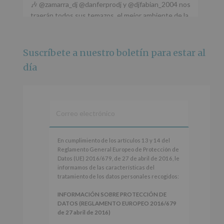
🎶 @zamarra_dj @danferprodj y @djfabian_2004 nos
traerán todos sus temazos, el mejor ambiente de la
ciudad y un plan que no te puedes perder.
🌅 Porque este
...
Ver más
Suscríbete a nuestro boletín para estar al
Foto
día
Ver en Facebook
·
Compartir
Alcobendas Imagina
está en Recinto
Ferial De Alcobendas.
3 meses hace
IMAGINA SOUND SAN ISDRO
En
En cumplimiento de los artículos 13 y 14 del
cumplimiento
Reglamento General Europeo de Protección de
Esta noche la Zona Joven saltará a ritmo de
de
Datos (UE) 2016/679, de 27 de abril de 2016, le
@s.hidalgo.v y @joel_jowe
los
informamos de las características del
artículos
tratamiento de los datos personales recogidos:
Dos fantásticas novedades para disfrutar sin parar.
13
y
INFORMACIÓN SOBRE PROTECCIÓN DE
📍 Zona Joven
14
DATOS (REGLAMENTO EUROPEO 2016/679
🎫 Entrada libre hasta completar aforo
del
de 27 abril de 2016)
Reglamento