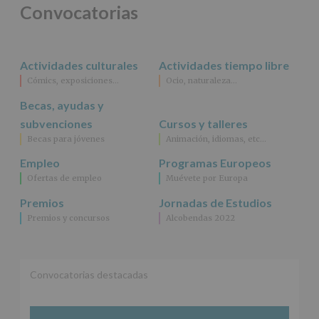
para
Convocatorias
jóvenes.
Legitimación
:
Consentimiento
del
Actividades culturales
Actividades tiempo libre
interesado
para
Cómics, exposiciones…
Ocio, naturaleza…
este
fin
Becas, ayudas y
específico.
subvenciones
Cursos y talleres
Destinatarios
:
Becas para jóvenes
Animación, idiomas, etc…
No
se
Empleo
Programas Europeos
cederán
Ofertas de empleo
Muévete por Europa
datos
a
Premios
Jornadas de Estudios
terceros,
Premios y concursos
Alcobendas 2022
salvo
obligación
legal.
Derechos:
De
Convocatorias destacadas
acceso,
rectificación,
supresión,