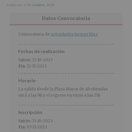
r
n
l
Publicado el
10 octubre, 2023
i
c
p
n
i
r
Datos Convocatoria
c
p
i
i
a
n
p
l
c
Convocatoria de
Actividades tiempo libre
a
i
l
p
Fechas de realización
a
l
Inicio:
12-10-2023
Fin:
12-11-2023
Horario
La salida desde la Plaza Mayor de Alcobendas
será a las 9h y el regreso en torno a las 15h
Inscripción
Inicio:
13-10-2023
Fin:
07-11-2023