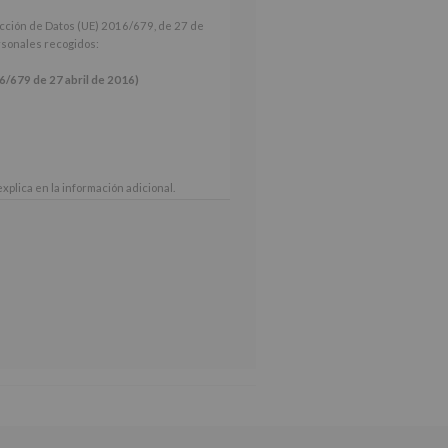
ección de Datos (UE) 2016/679, de 27 de
ersonales recogidos:
9 de 27 abril de 2016)
xplica en la información adicional.
 nuestra página web: