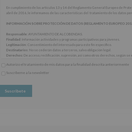
En
En cumplimiento de los artículos 13 y 14 del Reglamento General Europeo de Prot
cumplimiento
abril de 2016, le informamos de las características del tratamiento de los datos p
de
los
INFORMACIÓN SOBRE PROTECCIÓN DE DATOS (REGLAMENTO EUROPEO 2016/67
artículos
13
Responsable
: AYUNTAMIENTO DE ALCOBENDAS.
y
Finalidad
: Información actividades y programas participativos para jóvenes.
14
Legitimación
: Consentimiento del interesado para este fin específico.
del
Destinatarios
: No se cederán datos a terceros, salvo obligación legal.
Reglamento
Derechos:
De acceso, rectificación, supresión, así como otros derechos, según se e
General
Información adicional
: Puede consultar el apartado Aquí Protegemos tus Datos de
Autorizo el tratamiento de mis datos para la finalidad descrita anteriormente
Europeo
www.alcobendas.org
de
Suscríbeme a la newsletter
Protección
*
de
Obligatorio
Datos
(UE)
2016/679,
de
27
de
abril
de
2016,