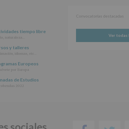
le
informamos
de
Convocatorias destacadas
las
características
del
ividades tiempo libre
tratamiento
Ver todas 
io, naturaleza…
de
los
sos y talleres
datos
personales
imación, idiomas, etc…
recogidos:
ogramas Europeos
INFORMACIÓN
évete por Europa
SOBRE
rnadas de Estudios
PROTECCIÓN
DE
cobendas 2022
DATOS
(REGLAMENTO
EUROPEO
2016/679
de
27
abril
es sociales
de