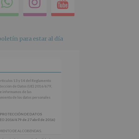
ok
itter
Compartir
Instagram
Youtube
en
whatsapp
oletín para estar al día
artículos 13 y 14 del Reglamento
tección de Datos (UE) 2016/679,
le informamos de las
tamiento de los datos personales
 PROTECCIÓN DE DATOS
2016/679 de 27 abril de 2016)
MIENTO DE ALCOBENDAS.
actividades y programas