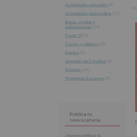
r
n
l
Actividades culturales
(8)
principal
i
c
p
Pu
Actividades tiempo libre
(12)
n
i
r
c
p
i
Becas, ayudas y
subvenciones
(14)
i
a
n
p
l
c
Covid-19
(4)
a
i
Cursos y talleres
(28)
l
p
Empleo
(9)
a
Jornadas de Estudios
(0)
l
Premios
(14)
Programas Europeos
(9)
Publica tu
convocatoria
¿Quieres publicar tu