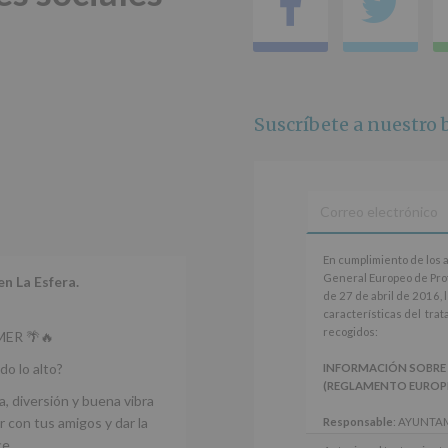
Facebo
Tw
2016)
Responsable
:
AYUNTAMIENTO
DE
ALCOBENDAS.
Finalidad
:
Suscríbete a nuestro b
Información
actividades
y
programas
participativos
para
jóvenes.
En
Legitimación
:
En cumplimiento de los 
cumplimiento
Consentimiento
General Europeo de Pro
en La Esfera.
de
del
de 27 de abril de 2016, 
los
interesado
características del tra
artículos
para
recogidos:
ER 🌴🔥
13
este
y
fin
do lo alto?
INFORMACIÓN SOBRE
14
específico.
(REGLAMENTO EUROPEO 
del
a, diversión y buena vibra
Destinatarios
:
Reglamento
No
 con tus amigos y dar la
Responsable
: AYUNTA
General
se
Finalidad
: Información 
ce.