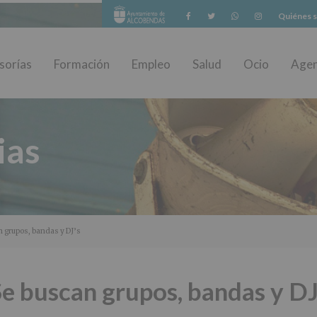
Facebook
Twitter
Whatsapp
Instagram
Quiénes 
sorías
Formación
Empleo
Salud
Ocio
Age
ias
n grupos, bandas y DJ’s
e buscan grupos, bandas y DJ