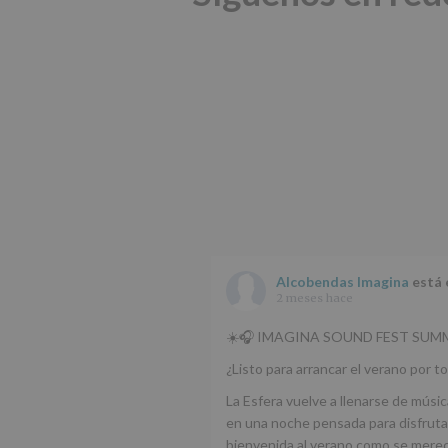
Alcobendas Imagina
está 
2 meses hace
☀️🎧 IMAGINA SOUND FEST SUMM
¿Listo para arrancar el verano por to
La Esfera vuelve a llenarse de músic
en una noche pensada para disfrutar
bienvenida al verano como se mere