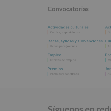
Convocatorias
Actividades culturales
Act
Cómics, exposiciones…
Oc
Becas, ayudas y subvenciones
Cur
Becas para jóvenes
An
Empleo
Pr
Ofertas de empleo
Mu
Premios
Jo
Premios y concursos
Al
Síguenos en red