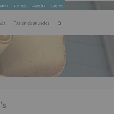
somos
Noticias
Contacto
Galerías
nda
Tablón de anuncios
Buscar
’s