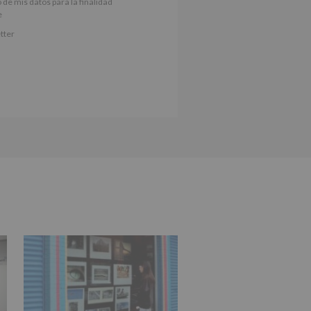
 de mis datos para la finalidad
nes.
e
iento del interesado para este fin
tter
derán datos a terceros, salvo
ctificación, supresión, así como
e explica en la información
Puede consultar el apartado Aquí
e nuestra página web: