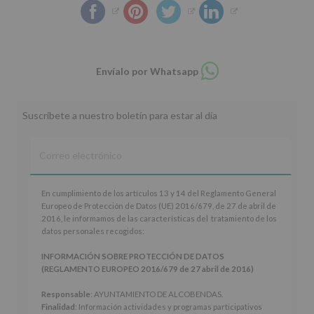
Compartir
Envíalo por Whatsapp
en
whatsapp
Suscríbete a nuestro boletín para estar al día
En
En cumplimiento de los artículos 13 y 14 del Reglamento General
cumplimiento
Europeo de Protección de Datos (UE) 2016/679, de 27 de abril de
de
2016, le informamos de las características del tratamiento de los
los
datos personales recogidos:
artículos
13
INFORMACIÓN SOBRE PROTECCIÓN DE DATOS
y
(REGLAMENTO EUROPEO 2016/679 de 27 abril de 2016)
14
del
Responsable
: AYUNTAMIENTO DE ALCOBENDAS.
Reglamento
Finalidad
: Información actividades y programas participativos