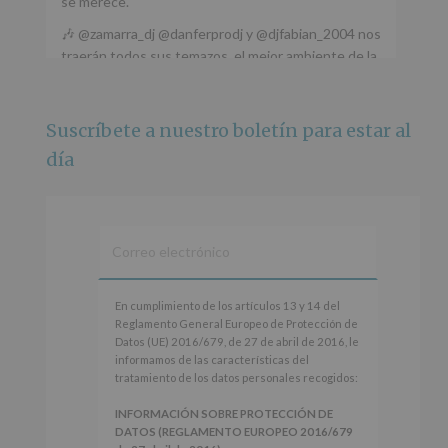
se merece.
🎶 @zamarra_dj @danferprodj y @djfabian_2004 nos
traerán todos sus temazos, el mejor ambiente de la
ciudad y un plan que no te puedes perder.
🌅 Porque este
...
Ver más
Suscríbete a nuestro boletín para estar al
Foto
día
Ver en Facebook
·
Compartir
Alcobendas Imagina
está en Recinto
Ferial De Alcobendas.
3 meses hace
IMAGINA SOUND SAN ISDRO
En
En cumplimiento de los artículos 13 y 14 del
cumplimiento
Reglamento General Europeo de Protección de
Esta noche la Zona Joven saltará a ritmo de
de
Datos (UE) 2016/679, de 27 de abril de 2016, le
@s.hidalgo.v y @joel_jowe
los
informamos de las características del
artículos
tratamiento de los datos personales recogidos:
Dos fantásticas novedades para disfrutar sin parar.
13
y
INFORMACIÓN SOBRE PROTECCIÓN DE
📍 Zona Joven
14
DATOS (REGLAMENTO EUROPEO 2016/679
🎫 Entrada libre hasta completar aforo
del