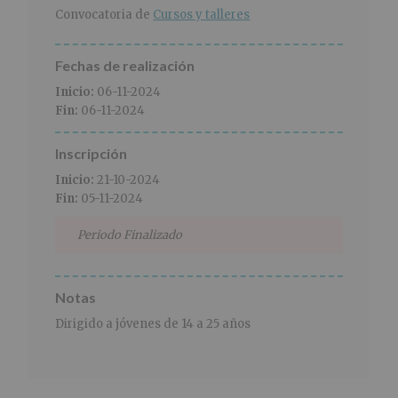
r
n
l
Convocatoria de
Cursos y talleres
i
c
p
n
i
r
c
p
i
Fechas de realización
i
a
n
Inicio:
06-11-2024
p
l
c
Fin:
06-11-2024
a
i
l
p
Inscripción
a
l
Inicio:
21-10-2024
Fin:
05-11-2024
Periodo Finalizado
Notas
Dirigido a jóvenes de 14 a 25 años