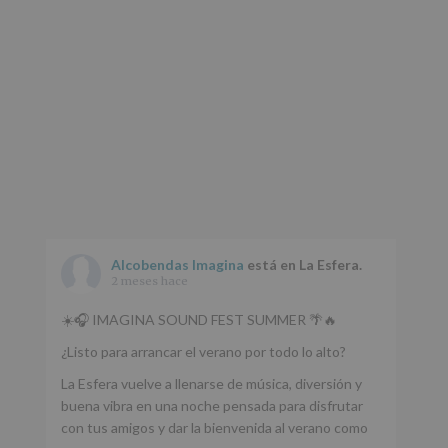
web:
www.alcobendas.org
*
Obligatorio
Alcobendas Imagina
está en La Esfera.
2 meses hace
☀️🎧 IMAGINA SOUND FEST SUMMER 🌴🔥
¿Listo para arrancar el verano por todo lo alto?
La Esfera vuelve a llenarse de música, diversión y
buena vibra en una noche pensada para disfrutar
con tus amigos y dar la bienvenida al verano como