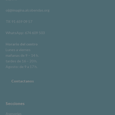
acceso,
rectificación,
oij@imagina.alcobendas.org
supresión,
así
como
Tlf. 91 659 09 57
otros
derechos,
WhatsApp: 674 609 503
según
se
explica
Horario del centro
en
Lunes a viernes
la
mañanas de 9 – 14 h.
información
tardes de 16 – 20 h.
adicional.
Información
Agosto: de 9 a 17 h.
adicional
:
Puede
consultar
Contactanos
el
apartado
Aquí
Protegemos
tus
Secciones
Datos
de
Asesorías