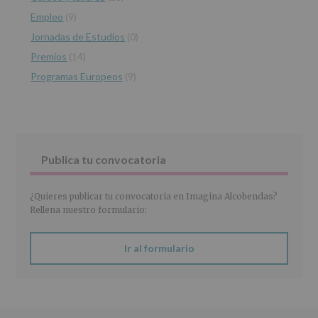
recogidos:
Empleo
(9)
INFORMACIÓN
Jornadas de Estudios
(0)
SOBRE
PROTECCIÓN
Premios
(14)
DE
Programas Europeos
(9)
DATOS
(REGLAMENTO
EUROPEO
2016/679
de
27
abril
Publica tu convocatoria
de
2016)
¿Quieres publicar tu convocatoria en Imagina Alcobendas?
Responsable
:
Rellena nuestro formulario:
AYUNTAMIENTO
DE
ALCOBENDAS.
Ir al formulario
Finalidad
:
Información
actividades
y
programas