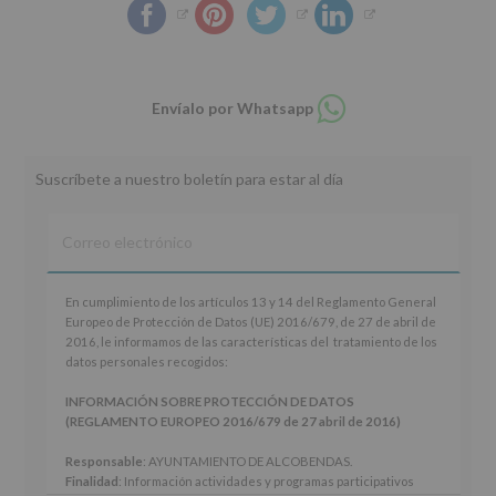
Compartir
Envíalo por Whatsapp
en
whatsapp
Suscríbete a nuestro boletín para estar al día
En
En cumplimiento de los artículos 13 y 14 del Reglamento General
cumplimiento
Europeo de Protección de Datos (UE) 2016/679, de 27 de abril de
de
2016, le informamos de las características del tratamiento de los
los
datos personales recogidos:
artículos
13
INFORMACIÓN SOBRE PROTECCIÓN DE DATOS
y
(REGLAMENTO EUROPEO 2016/679 de 27 abril de 2016)
14
del
Responsable
: AYUNTAMIENTO DE ALCOBENDAS.
Reglamento
Finalidad
: Información actividades y programas participativos