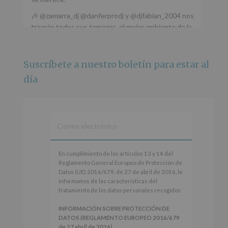
🎶 @zamarra_dj @danferprodj y @djfabian_2004 nos
traerán todos sus temazos, el mejor ambiente de la
ciudad y un plan que no te puedes perder.
🌅 Porque este
...
Ver más
Suscríbete a nuestro boletín para estar al
Foto
día
Ver en Facebook
·
Compartir
Alcobendas Imagina
está en Recinto
Ferial De Alcobendas.
3 meses hace
IMAGINA SOUND SAN ISDRO
En
En cumplimiento de los artículos 13 y 14 del
cumplimiento
Reglamento General Europeo de Protección de
Esta noche la Zona Joven saltará a ritmo de
de
Datos (UE) 2016/679, de 27 de abril de 2016, le
@s.hidalgo.v y @joel_jowe
los
informamos de las características del
artículos
tratamiento de los datos personales recogidos:
Dos fantásticas novedades para disfrutar sin parar.
13
y
INFORMACIÓN SOBRE PROTECCIÓN DE
📍 Zona Joven
14
DATOS (REGLAMENTO EUROPEO 2016/679
🎫 Entrada libre hasta completar aforo
del
de 27 abril de 2016)