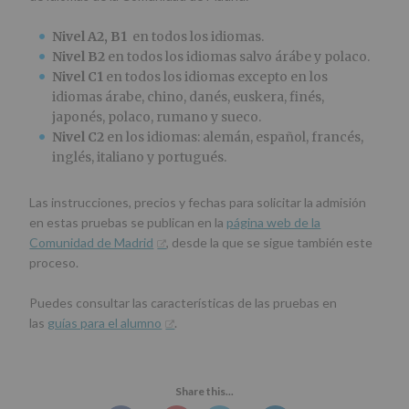
Nivel A2, B1
en todos los idiomas.
Nivel B2
en todos los idiomas salvo árábe y polaco.
Nivel C1
en todos los idiomas excepto en los
idiomas árabe, chino, danés, euskera, finés,
japonés, polaco, rumano y sueco.
Nivel C2
en los idiomas: alemán, español, francés,
inglés, italiano y portugués.
Las instrucciones, precios y fechas para solicitar la admisión
en estas pruebas se publican en la
página web de la
Comunidad de Madrid
, desde la que se sigue también este
proceso.
Puedes consultar las características de las pruebas en
las
guías para el alumno
.
Share this...