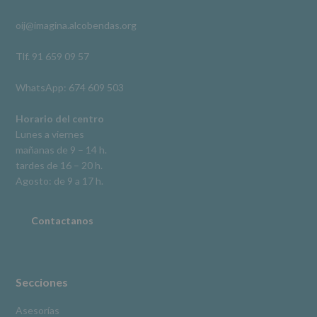
acceso,
rectificación,
oij@imagina.alcobendas.org
supresión,
así
como
Tlf. 91 659 09 57
otros
derechos,
WhatsApp: 674 609 503
según
se
explica
Horario del centro
en
Lunes a viernes
la
mañanas de 9 – 14 h.
información
tardes de 16 – 20 h.
adicional.
Información
Agosto: de 9 a 17 h.
adicional
:
Puede
consultar
Contactanos
el
apartado
Aquí
Protegemos
tus
Secciones
Datos
de
Asesorías