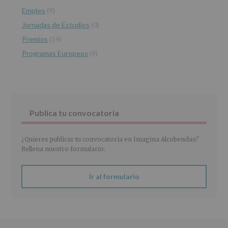
recogidos:
Empleo
(9)
INFORMACIÓN
Jornadas de Estudios
(0)
SOBRE
PROTECCIÓN
Premios
(14)
DE
Programas Europeos
(9)
DATOS
(REGLAMENTO
EUROPEO
2016/679
de
27
abril
Publica tu convocatoria
de
2016)
¿Quieres publicar tu convocatoria en Imagina Alcobendas?
Responsable
:
Rellena nuestro formulario:
AYUNTAMIENTO
DE
ALCOBENDAS.
Ir al formulario
Finalidad
:
Información
actividades
y
programas