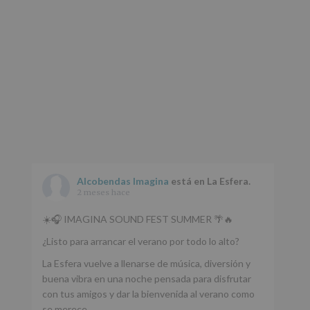
web:
www.alcobendas.org
*
Obligatorio
Alcobendas Imagina
está en La Esfera.
2 meses hace
☀️🎧 IMAGINA SOUND FEST SUMMER 🌴🔥
¿Listo para arrancar el verano por todo lo alto?
La Esfera vuelve a llenarse de música, diversión y
buena vibra en una noche pensada para disfrutar
con tus amigos y dar la bienvenida al verano como
se merece.