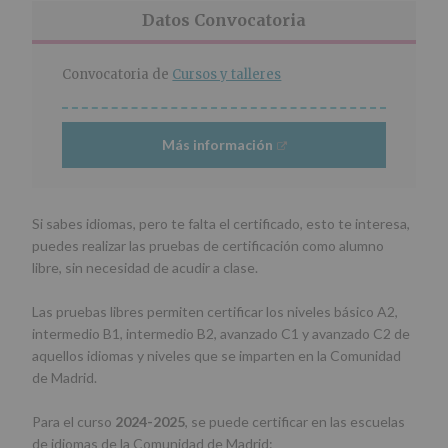
r
n
l
Datos Convocatoria
i
c
p
n
i
r
c
p
i
Convocatoria de
Cursos y talleres
i
a
n
p
l
c
a
i
Más información
l
p
a
l
Si sabes idiomas, pero te falta el certificado, esto te interesa,
puedes realizar las pruebas de certificación como alumno
libre, sin necesidad de acudir a clase.
Las pruebas libres permiten certificar los niveles básico A2,
intermedio B1, intermedio B2, avanzado C1 y avanzado C2 de
aquellos idiomas y niveles que se imparten en la Comunidad
de Madrid.
Para el curso
2024-2025
, se puede certificar en las escuelas
de idiomas de la Comunidad de Madrid: