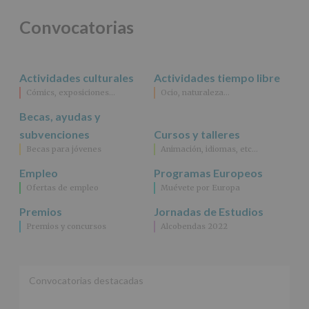
participativos
para
Convocatorias
jóvenes.
Legitimación
:
Consentimiento
del
Actividades culturales
Actividades tiempo libre
interesado
para
Cómics, exposiciones…
Ocio, naturaleza…
este
fin
Becas, ayudas y
específico.
subvenciones
Cursos y talleres
Destinatarios
:
Becas para jóvenes
Animación, idiomas, etc…
No
se
Empleo
Programas Europeos
cederán
Ofertas de empleo
Muévete por Europa
datos
a
Premios
Jornadas de Estudios
terceros,
Premios y concursos
Alcobendas 2022
salvo
obligación
legal.
Derechos:
De
Convocatorias destacadas
acceso,
rectificación,