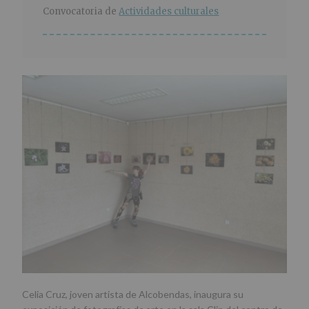
r
n
l
Convocatoria de
Actividades culturales
i
c
p
n
i
r
c
p
i
i
a
n
p
l
c
a
i
l
p
a
l
Celia Cruz, joven artista de Alcobendas, inaugura su