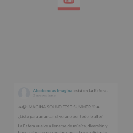
nuestra
página
web:
www.alcobendas.org
*
Obligatorio
Alcobendas Imagina
está en La Esfera.
2 meses hace
☀️🎧 IMAGINA SOUND FEST SUMMER 🌴🔥
¿Listo para arrancar el verano por todo lo alto?
La Esfera vuelve a llenarse de música, diversión y
buena vibra en una noche pensada para disfrutar