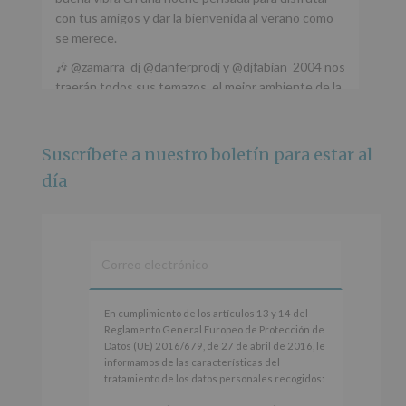
con tus amigos y dar la bienvenida al verano como
se merece.
🎶 @zamarra_dj @danferprodj y @djfabian_2004 nos
traerán todos sus temazos, el mejor ambiente de la
ciudad y un plan que no te puedes perder.
🌅 Porque este
...
Ver más
Suscríbete a nuestro boletín para estar al
Foto
día
Ver en Facebook
·
Compartir
Alcobendas Imagina
está en Recinto
Ferial De Alcobendas.
3 meses hace
IMAGINA SOUND SAN ISDRO
En
En cumplimiento de los artículos 13 y 14 del
cumplimiento
Reglamento General Europeo de Protección de
Esta noche la Zona Joven saltará a ritmo de
de
Datos (UE) 2016/679, de 27 de abril de 2016, le
@s.hidalgo.v y @joel_jowe
los
informamos de las características del
artículos
tratamiento de los datos personales recogidos:
Dos fantásticas novedades para disfrutar sin parar.
13