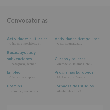
y
programas
participativos
para
Convocatorias
jóvenes.
Legitimación
:
Consentimiento
del
Actividades culturales
Actividades tiempo libre
interesado
para
Cómics, exposiciones…
Ocio, naturaleza…
este
fin
Becas, ayudas y
específico.
subvenciones
Cursos y talleres
Destinatarios
:
Becas para jóvenes
Animación, idiomas, etc…
No
se
Empleo
Programas Europeos
cederán
Ofertas de empleo
Muévete por Europa
datos
a
Premios
Jornadas de Estudios
terceros,
Premios y concursos
Alcobendas 2022
salvo
obligación
legal.
Derechos:
De