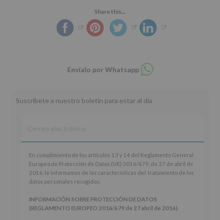
Share this...
Compartir
Envíalo por Whatsapp
en
whatsapp
Suscríbete a nuestro boletín para estar al día
En
En cumplimiento de los artículos 13 y 14 del Reglamento General
cumplimiento
Europeo de Protección de Datos (UE) 2016/679, de 27 de abril de
de
2016, le informamos de las características del tratamiento de los
los
datos personales recogidos:
artículos
13
INFORMACIÓN SOBRE PROTECCIÓN DE DATOS
y
(REGLAMENTO EUROPEO 2016/679 de 27 abril de 2016)
14