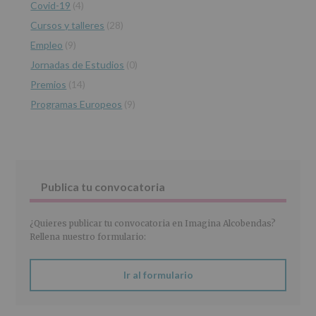
Covid-19
(4)
datos
personales
Cursos y talleres
(28)
recogidos:
Empleo
(9)
INFORMACIÓN
Jornadas de Estudios
(0)
SOBRE
PROTECCIÓN
Premios
(14)
DE
Programas Europeos
(9)
DATOS
(REGLAMENTO
EUROPEO
2016/679
de
27
abril
Publica tu convocatoria
de
2016)
¿Quieres publicar tu convocatoria en Imagina Alcobendas?
Responsable
:
Rellena nuestro formulario:
AYUNTAMIENTO
DE
ALCOBENDAS.
Ir al formulario
Finalidad
:
Información
actividades