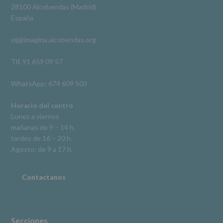
Derechos:
Ver en Facebook
·
Compartir
28100 Alcobendas (Madrid)
De
España
acceso,
rectificación,
oij@imagina.alcobendas.org
supresión,
así
como
Tlf. 91 659 09 57
otros
derechos,
WhatsApp: 674 609 503
según
se
explica
Horario del centro
en
Lunes a viernes
la
mañanas de 9 – 14 h.
información
tardes de 16 – 20 h.
adicional.
Información
Agosto: de 9 a 17 h.
adicional
:
Puede
consultar
Contactanos
el
apartado
Aquí
Protegemos
tus
Secciones