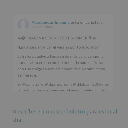
Alcobendas Imagina
está en La Esfera.
2 meses hace
☀️🎧 IMAGINA SOUND FEST SUMMER 🌴🔥
¿Listo para arrancar el verano por todo lo alto?
La Esfera vuelve a llenarse de música, diversión y
buena vibra en una noche pensada para disfrutar
con tus amigos y dar la bienvenida al verano como
se merece.
🎶 @zamarra_dj @danferprodj y @djfabian_2004 nos
traerán todos sus temazos, el mejor ambiente de la
ciudad y un plan que no te puedes perder.
🌅 Porque este
...
Ver más
Suscríbete a nuestro boletín para estar al
Foto
día
Ver en Facebook
·
Compartir