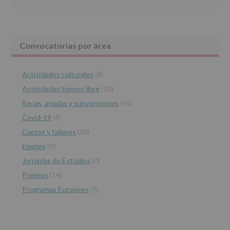
abril
de
2016,
le
Barra
Convocatorias por área
informamos
de
lateral
las
características
Actividades culturales
(8)
principal
del
Actividades tiempo libre
(12)
tratamiento
de
Becas, ayudas y subvenciones
(14)
los
Covid-19
(4)
datos
personales
Cursos y talleres
(28)
recogidos:
Empleo
(9)
INFORMACIÓN
Jornadas de Estudios
(0)
SOBRE
PROTECCIÓN
Premios
(14)
DE
Programas Europeos
(9)
DATOS
(REGLAMENTO
EUROPEO
2016/679
de