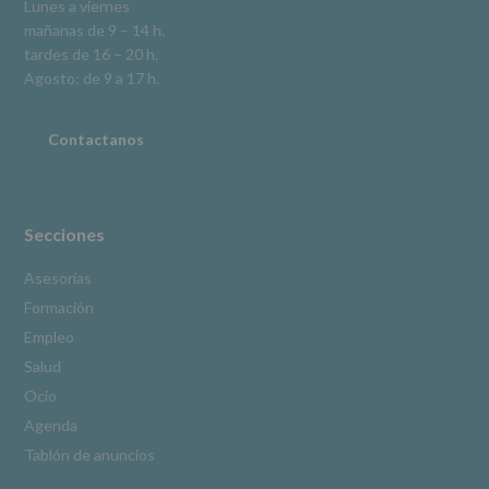
Lunes a viernes
la
mañanas de 9 – 14 h.
información
tardes de 16 – 20 h.
adicional.
Información
Agosto: de 9 a 17 h.
adicional
:
Puede
consultar
Contactanos
el
apartado
Aquí
Protegemos
tus
Secciones
Datos
de
Asesorías
nuestra
Formación
página
web:
Empleo
www.alcobendas.org
Salud
*
Ocio
Obligatorio
Agenda
Tablón de anuncios