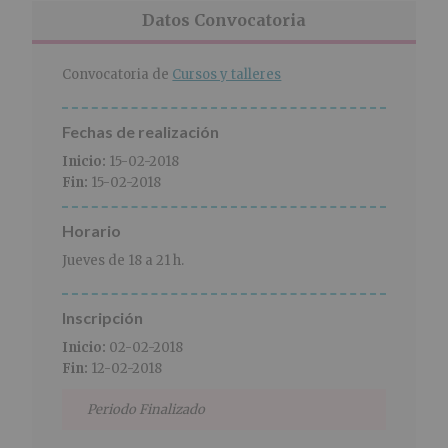
r
n
l
Datos Convocatoria
i
c
p
n
i
r
c
p
i
Convocatoria de
Cursos y talleres
i
a
n
p
l
c
Fechas de realización
a
i
l
p
Inicio:
15-02-2018
a
Fin:
15-02-2018
l
Horario
Jueves de 18 a 21 h.
Inscripción
Inicio:
02-02-2018
Fin:
12-02-2018
Periodo Finalizado