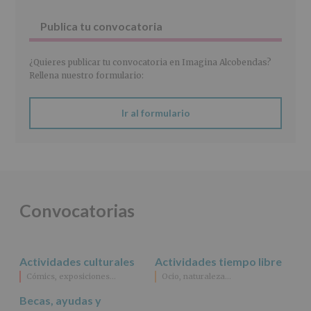
27
abril
Publica tu convocatoria
de
2016)
¿Quieres publicar tu convocatoria en Imagina Alcobendas?
Responsable
:
Rellena nuestro formulario:
AYUNTAMIENTO
DE
ALCOBENDAS.
Ir al formulario
Finalidad
:
Información
actividades
y
programas
participativos
para
Convocatorias
jóvenes.
Legitimación
:
Consentimiento
del
Actividades culturales
Actividades tiempo libre
interesado
para
Cómics, exposiciones…
Ocio, naturaleza…
este
fin
Becas, ayudas y