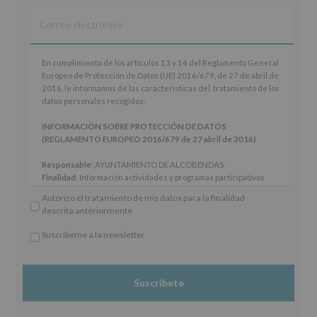
En
En cumplimiento de los artículos 13 y 14 del Reglamento General
cumplimiento
Europeo de Protección de Datos (UE) 2016/679, de 27 de abril de
de
2016, le informamos de las características del tratamiento de los
los
datos personales recogidos:
artículos
13
INFORMACIÓN SOBRE PROTECCIÓN DE DATOS
y
(REGLAMENTO EUROPEO 2016/679 de 27 abril de 2016)
14
del
Responsable
: AYUNTAMIENTO DE ALCOBENDAS.
Reglamento
Finalidad
: Información actividades y programas participativos
General
para jóvenes.
Autorizo el tratamiento de mis datos para la finalidad
Europeo
Legitimación
: Consentimiento del interesado para este fin
descrita anteriormente
de
específico.
Protección
Destinatarios
: No se cederán datos a terceros, salvo obligación
Suscríbeme a la newsletter
de
legal.
*
Datos
Derechos:
De acceso, rectificación, supresión, así como otros
Obligatorio
(UE)
derechos, según se explica en la información adicional.
2016/679,
Información adicional
: Puede consultar el apartado Aquí
de
Protegemos tus Datos de nuestra página web:
27
www.alcobendas.org
de