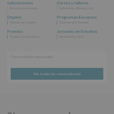
específico.
subvenciones
Cursos y talleres
Destinatarios
:
Becas para jóvenes
Animación, idiomas, etc…
No
se
Empleo
Programas Europeos
cederán
Ofertas de empleo
Muévete por Europa
datos
a
Premios
Jornadas de Estudios
terceros,
Premios y concursos
Alcobendas 2022
salvo
obligación
legal.
Derechos:
De
Convocatorias destacadas
acceso,
rectificación,
supresión,
así
Ver todas las convocatorias
como
otros
derechos,
según
se
explica
en
la