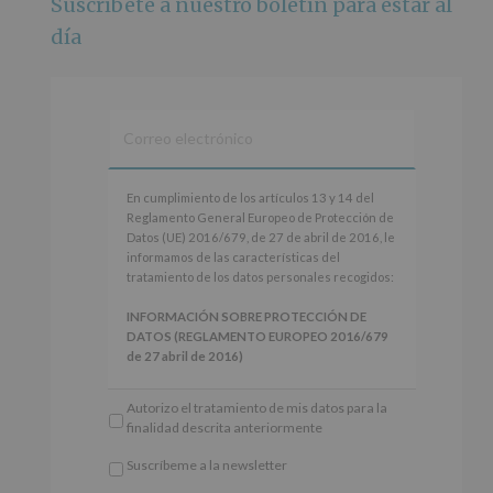
Suscríbete a nuestro boletín para estar al
Foto
día
Ver en Facebook
·
Compartir
Alcobendas Imagina
está en Recinto
Ferial De Alcobendas.
3 meses hace
IMAGINA SOUND SAN ISDRO
En
En cumplimiento de los artículos 13 y 14 del
cumplimiento
Reglamento General Europeo de Protección de
Esta noche la Zona Joven saltará a ritmo de
de
Datos (UE) 2016/679, de 27 de abril de 2016, le
@s.hidalgo.v y @joel_jowe
los
informamos de las características del
artículos
tratamiento de los datos personales recogidos:
Dos fantásticas novedades para disfrutar sin parar.
13
y
INFORMACIÓN SOBRE PROTECCIÓN DE
📍 Zona Joven
14
DATOS (REGLAMENTO EUROPEO 2016/679
🎫 Entrada libre hasta completar aforo
del
de 27 abril de 2016)
Reglamento
#alcobendas
#imaginasound
#SanIsidro2026
General
Responsable
: AYUNTAMIENTO DE
Autorizo el tratamiento de mis datos para la
Europeo
ALCOBENDAS.
Foto
finalidad descrita anteriormente
de
Finalidad
: Información actividades y programas
Protección
Ver en Facebook
·
Compartir
participativos para jóvenes.
Suscríbeme a la newsletter
de
Legitimación
: Consentimiento del interesado
*
Datos