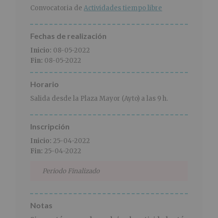
r
n
l
Convocatoria de
Actividades tiempo libre
i
c
p
n
i
r
c
p
i
Fechas de realización
i
a
n
Inicio:
08-05-2022
p
l
c
Fin:
08-05-2022
a
i
l
p
Horario
a
l
Salida desde la Plaza Mayor (Ayto) a las 9 h.
Inscripción
Inicio:
25-04-2022
Fin:
25-04-2022
Periodo Finalizado
Notas