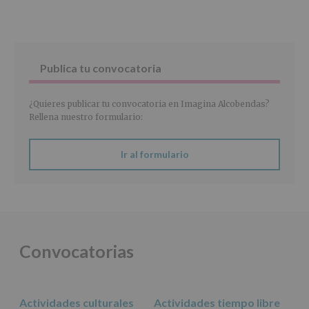
(REGLAMENTO
EUROPEO
2016/679
de
27
abril
Publica tu convocatoria
de
2016)
¿Quieres publicar tu convocatoria en Imagina Alcobendas?
Responsable
:
Rellena nuestro formulario:
AYUNTAMIENTO
DE
ALCOBENDAS.
Ir al formulario
Finalidad
:
Información
actividades
y
programas
participativos
para
Convocatorias
jóvenes.
Legitimación
:
Consentimiento
del
Actividades culturales
Actividades tiempo libre
interesado