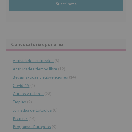
2016/679,
Información adicional
: Puede consultar el apartado Aquí
de
Protegemos tus Datos de nuestra página web:
27
www.alcobendas.org
de
abril
de
2016,
le
Barra
Convocatorias por área
informamos
de
lateral
las
características
Actividades culturales
(8)
principal
del
Actividades tiempo libre
(12)
tratamiento
de
Becas, ayudas y subvenciones
(14)
los
Covid-19
(4)
datos
personales
Cursos y talleres
(28)
recogidos:
Empleo
(9)
INFORMACIÓN
Jornadas de Estudios
(0)
SOBRE
PROTECCIÓN
Premios
(14)
DE
Programas Europeos
(9)
DATOS