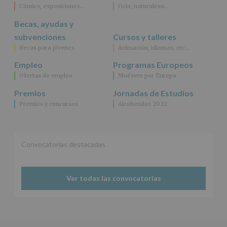
para
Cómics, exposiciones…
Ocio, naturaleza…
este
fin
Becas, ayudas y
específico.
subvenciones
Cursos y talleres
Destinatarios
:
Becas para jóvenes
Animación, idiomas, etc…
No
se
Empleo
Programas Europeos
cederán
Ofertas de empleo
Muévete por Europa
datos
a
Premios
Jornadas de Estudios
terceros,
Premios y concursos
Alcobendas 2022
salvo
obligación
legal.
Derechos:
De
Convocatorias destacadas
acceso,
rectificación,
supresión,
así
Ver todas las convocatorias
como
otros
derechos,
según
se