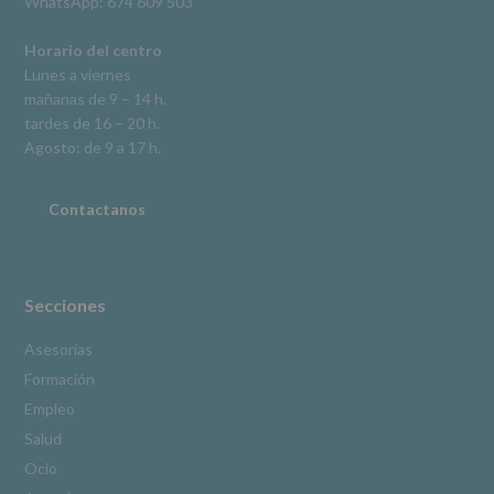
WhatsApp: 674 609 503
según
se
explica
Horario del centro
en
Lunes a viernes
la
mañanas de 9 – 14 h.
información
tardes de 16 – 20 h.
adicional.
Información
Agosto: de 9 a 17 h.
adicional
:
Puede
consultar
Contactanos
el
apartado
Aquí
Protegemos
tus
Secciones
Datos
de
Asesorías
nuestra
Formación
página
web:
Empleo
www.alcobendas.org
Salud
*
Ocio
Obligatorio