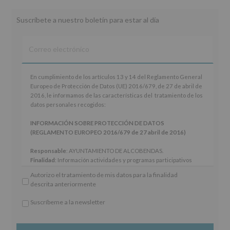
Suscríbete a nuestro boletín para estar al día
En
En cumplimiento de los artículos 13 y 14 del Reglamento General
cumplimiento
Europeo de Protección de Datos (UE) 2016/679, de 27 de abril de
de
2016, le informamos de las características del tratamiento de los
los
datos personales recogidos:
artículos
13
INFORMACIÓN SOBRE PROTECCIÓN DE DATOS
y
(REGLAMENTO EUROPEO 2016/679 de 27 abril de 2016)
14
del
Responsable
: AYUNTAMIENTO DE ALCOBENDAS.
Reglamento
Finalidad
: Información actividades y programas participativos
General
para jóvenes.
Autorizo el tratamiento de mis datos para la finalidad
Europeo
Legitimación
: Consentimiento del interesado para este fin
descrita anteriormente
de
específico.
Protección
Destinatarios
: No se cederán datos a terceros, salvo obligación
Suscríbeme a la newsletter
de
legal.
*
Datos
Derechos:
De acceso, rectificación, supresión, así como otros
Obligatorio
(UE)
derechos, según se explica en la información adicional.