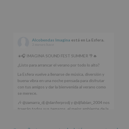
Alcobendas Imagina
está en La Esfera.
2 meses hace
☀️🎧 IMAGINA SOUND FEST SUMMER 🌴🔥
¿Listo para arrancar el verano por todo lo alto?
La Esfera vuelve a llenarse de música, diversión y
buena vibra en una noche pensada para disfrutar
con tus amigos y dar la bienvenida al verano como
se merece.
🎶 @zamarra_dj @danferprodj y @djfabian_2004 nos
traerán todos sus temazos, el mejor ambiente de la
ciudad y un plan que no te puedes perder.
🌅 Porque este
...
Ver más