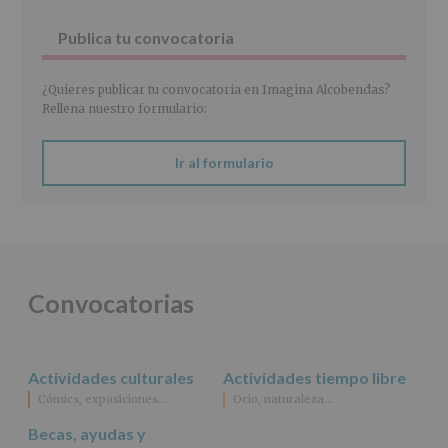
27
abril
Publica tu convocatoria
de
2016)
¿Quieres publicar tu convocatoria en Imagina Alcobendas?
Responsable
:
Rellena nuestro formulario:
AYUNTAMIENTO
DE
ALCOBENDAS.
Ir al formulario
Finalidad
:
Información
actividades
y
programas
participativos
para
Convocatorias
jóvenes.
Legitimación
:
Consentimiento
del
Actividades culturales
Actividades tiempo libre
interesado
para
Cómics, exposiciones…
Ocio, naturaleza…
este
fin
Becas, ayudas y