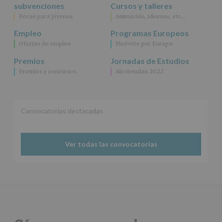
específico.
subvenciones
Cursos y talleres
Destinatarios
:
Becas para jóvenes
Animación, idiomas, etc…
No
se
Empleo
Programas Europeos
cederán
Ofertas de empleo
Muévete por Europa
datos
a
Premios
Jornadas de Estudios
terceros,
Premios y concursos
Alcobendas 2022
salvo
obligación
legal.
Derechos:
De
Convocatorias destacadas
acceso,
rectificación,
supresión,
así
Ver todas las convocatorias
como
otros
derechos,
según
se
explica
en
la