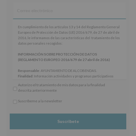
En
En cumplimiento de los artículos 13 y 14 del Reglamento General
cumplimiento
Europeo de Protección de Datos (UE) 2016/679, de 27 de abril de
de
2016, le informamos de las características del tratamiento de los
los
datos personales recogidos:
artículos
13
INFORMACIÓN SOBRE PROTECCIÓN DE DATOS
y
(REGLAMENTO EUROPEO 2016/679 de 27 abril de 2016)
14
del
Responsable
: AYUNTAMIENTO DE ALCOBENDAS.
Reglamento
Finalidad
: Información actividades y programas participativos
General
para jóvenes.
Autorizo el tratamiento de mis datos para la finalidad
Europeo
Legitimación
: Consentimiento del interesado para este fin
descrita anteriormente
de
específico.
Protección
Destinatarios
: No se cederán datos a terceros, salvo obligación
Suscríbeme a la newsletter
de
legal.
*
Datos
Derechos:
De acceso, rectificación, supresión, así como otros
Obligatorio
(UE)
derechos, según se explica en la información adicional.
2016/679,
Información adicional
: Puede consultar el apartado Aquí
de
Protegemos tus Datos de nuestra página web:
27
www.alcobendas.org
de