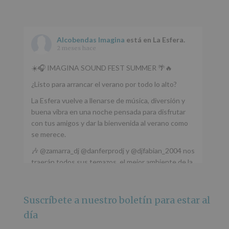
Alcobendas Imagina
está en La Esfera.
2 meses hace
☀️🎧 IMAGINA SOUND FEST SUMMER 🌴🔥
¿Listo para arrancar el verano por todo lo alto?
La Esfera vuelve a llenarse de música, diversión y
buena vibra en una noche pensada para disfrutar
con tus amigos y dar la bienvenida al verano como
se merece.
🎶 @zamarra_dj @danferprodj y @djfabian_2004 nos
traerán todos sus temazos, el mejor ambiente de la
ciudad y un plan que no te puedes perder.
🌅 Porque este
...
Ver más
Suscríbete a nuestro boletín para estar al
Foto
día
Ver en Facebook
·
Compartir