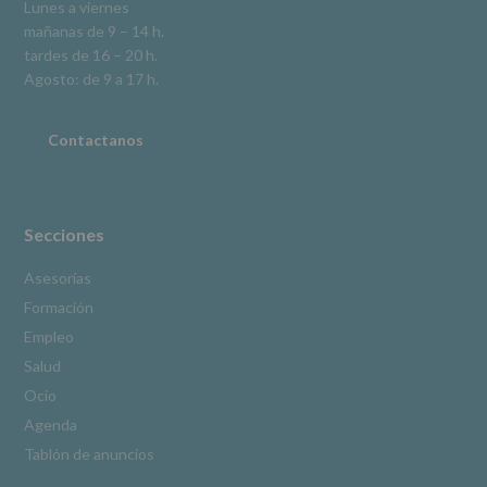
Lunes a viernes
la
mañanas de 9 – 14 h.
información
tardes de 16 – 20 h.
adicional.
Información
Agosto: de 9 a 17 h.
adicional
:
Puede
consultar
Contactanos
el
apartado
Aquí
Protegemos
tus
Secciones
Datos
de
Asesorías
nuestra
Formación
página
web:
Empleo
www.alcobendas.org
Salud
*
Ocio
Obligatorio
Agenda
Tablón de anuncios