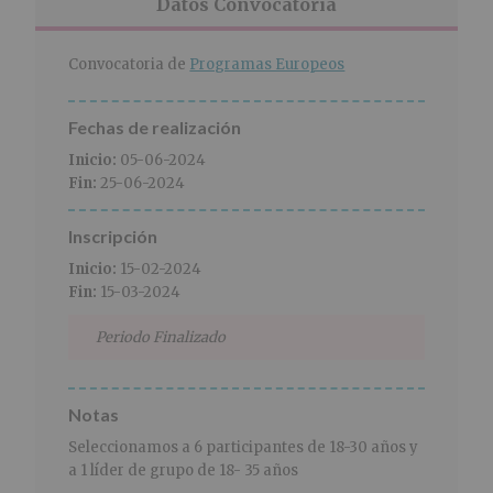
r
n
l
Datos Convocatoria
i
c
p
n
i
r
Convocatoria de
Programas Europeos
c
p
i
i
a
n
p
l
c
Fechas de realización
a
i
Inicio:
05-06-2024
l
p
Fin:
25-06-2024
a
l
Inscripción
Inicio:
15-02-2024
Fin:
15-03-2024
Periodo Finalizado
Notas
Seleccionamos a 6 participantes de 18-30 años y
a 1 líder de grupo de 18- 35 años