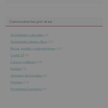
abril
de
2016,
le
Barra
Convocatorias por área
informamos
de
lateral
las
características
Actividades culturales
(8)
principal
del
Actividades tiempo libre
(12)
tratamiento
de
Becas, ayudas y subvenciones
(14)
los
Covid-19
(4)
datos
personales
Cursos y talleres
(28)
recogidos:
Empleo
(9)
INFORMACIÓN
Jornadas de Estudios
(0)
SOBRE
PROTECCIÓN
Premios
(14)
DE
Programas Europeos
(9)
DATOS
(REGLAMENTO
EUROPEO
2016/679
de