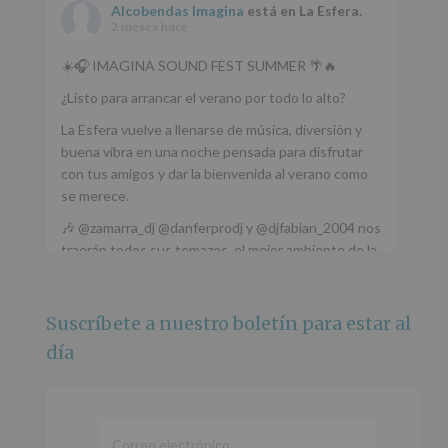
Alcobendas Imagina
está en La Esfera.
2 meses hace
☀️🎧 IMAGINA SOUND FEST SUMMER 🌴🔥
¿Listo para arrancar el verano por todo lo alto?
La Esfera vuelve a llenarse de música, diversión y
buena vibra en una noche pensada para disfrutar
con tus amigos y dar la bienvenida al verano como
se merece.
🎶 @zamarra_dj @danferprodj y @djfabian_2004 nos
traerán todos sus temazos, el mejor ambiente de la
ciudad y un plan que no te puedes perder.
🌅 Porque este
...
Ver más
Suscríbete a nuestro boletín para estar al
Foto
día
Ver en Facebook
·
Compartir
Alcobendas Imagina
está en Recinto
Ferial De Alcobendas.