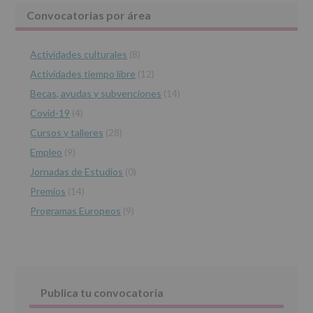
le
Barra
Convocatorias por área
informamos
de
lateral
las
características
Actividades culturales
(8)
principal
del
Actividades tiempo libre
(12)
tratamiento
de
Becas, ayudas y subvenciones
(14)
los
Covid-19
(4)
datos
personales
Cursos y talleres
(28)
recogidos:
Empleo
(9)
INFORMACIÓN
Jornadas de Estudios
(0)
SOBRE
PROTECCIÓN
Premios
(14)
DE
Programas Europeos
(9)
DATOS
(REGLAMENTO
EUROPEO
2016/679
de
27
abril
Publica tu convocatoria
de