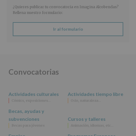
2016)
¿Quieres publicar tu convocatoria en Imagina Alcobendas?
Responsable
:
Rellena nuestro formulario:
AYUNTAMIENTO
DE
ALCOBENDAS.
Ir al formulario
Finalidad
:
Información
actividades
y
programas
participativos
para
Convocatorias
jóvenes.
Legitimación
:
Consentimiento
del
Actividades culturales
Actividades tiempo libre
interesado
para
Cómics, exposiciones…
Ocio, naturaleza…
este
fin
Becas, ayudas y
específico.
subvenciones
Cursos y talleres
Destinatarios
:
Becas para jóvenes
Animación, idiomas, etc…
No
se
Empleo
Programas Europeos