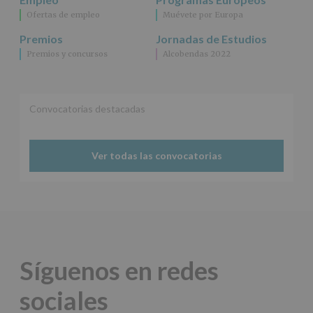
cederán
Ofertas de empleo
Muévete por Europa
datos
a
Premios
Jornadas de Estudios
terceros,
Premios y concursos
Alcobendas 2022
salvo
obligación
legal.
Derechos:
De
Convocatorias destacadas
acceso,
rectificación,
supresión,
así
Ver todas las convocatorias
como
otros
derechos,
según
se
explica
en
la
Síguenos en redes
información
adicional.
sociales
Información
adicional
: