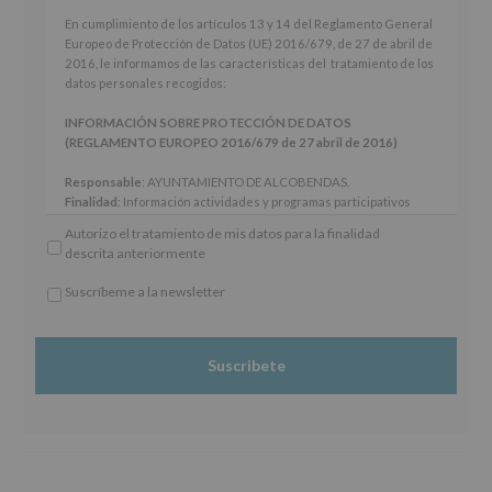
En
En cumplimiento de los artículos 13 y 14 del Reglamento General
cumplimiento
Europeo de Protección de Datos (UE) 2016/679, de 27 de abril de
de
2016, le informamos de las características del tratamiento de los
los
datos personales recogidos:
artículos
13
INFORMACIÓN SOBRE PROTECCIÓN DE DATOS
y
(REGLAMENTO EUROPEO 2016/679 de 27 abril de 2016)
14
del
Responsable
: AYUNTAMIENTO DE ALCOBENDAS.
Reglamento
Finalidad
: Información actividades y programas participativos
General
para jóvenes.
Autorizo el tratamiento de mis datos para la finalidad
Europeo
Legitimación
: Consentimiento del interesado para este fin
descrita anteriormente
de
específico.
Protección
Destinatarios
: No se cederán datos a terceros, salvo obligación
Suscríbeme a la newsletter
de
legal.
*
Datos
Derechos:
De acceso, rectificación, supresión, así como otros
Obligatorio
(UE)
derechos, según se explica en la información adicional.
2016/679,
Información adicional
: Puede consultar el apartado Aquí
de
Protegemos tus Datos de nuestra página web:
27
www.alcobendas.org
de
abril
de
2016,