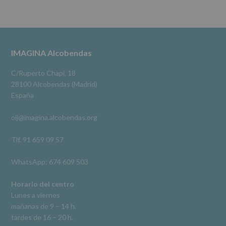
se
cederán
Alcobendas Imagina
datos
3 meses hace
a
terceros,
#imaginaalcobendas
#alcobendas
#pau
#biblioteca
Footer
IMAGINA Alcobendas
salvo
obligación
Video
legal.
C/Ruperto Chapí, 18
Derechos:
Ver en Facebook
·
Compartir
28100 Alcobendas (Madrid)
De
España
acceso,
rectificación,
oij@imagina.alcobendas.org
supresión,
así
como
Tlf. 91 659 09 57
otros
derechos,
WhatsApp: 674 609 503
según
se
explica
Horario del centro
en
Lunes a viernes
la
mañanas de 9 – 14 h.
información
tardes de 16 – 20 h.
adicional.