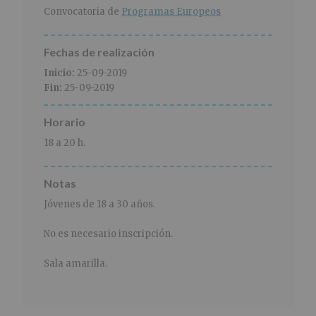
r
n
l
Convocatoria de
Programas Europeos
i
c
p
n
i
r
c
p
i
Fechas de realización
i
a
n
Inicio:
25-09-2019
p
l
c
Fin:
25-09-2019
a
i
l
p
Horario
a
l
18 a 20 h.
Notas
Jóvenes de 18 a 30 años.
No es necesario inscripción.
Sala amarilla.