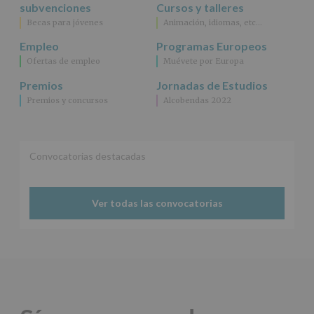
específico.
subvenciones
Cursos y talleres
Destinatarios
:
Becas para jóvenes
Animación, idiomas, etc…
No
se
Empleo
Programas Europeos
cederán
Ofertas de empleo
Muévete por Europa
datos
a
Premios
Jornadas de Estudios
terceros,
Premios y concursos
Alcobendas 2022
salvo
obligación
legal.
Derechos:
De
Convocatorias destacadas
acceso,
rectificación,
supresión,
así
Ver todas las convocatorias
como
otros
derechos,
según
se
explica
en
la