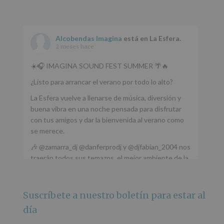
Alcobendas Imagina
está en La Esfera.
2 meses hace
☀️🎧 IMAGINA SOUND FEST SUMMER 🌴🔥
¿Listo para arrancar el verano por todo lo alto?
La Esfera vuelve a llenarse de música, diversión y
buena vibra en una noche pensada para disfrutar
con tus amigos y dar la bienvenida al verano como
se merece.
🎶 @zamarra_dj @danferprodj y @djfabian_2004 nos
traerán todos sus temazos, el mejor ambiente de la
ciudad y un plan que no te puedes perder.
🌅 Porque este
...
Ver más
Suscríbete a nuestro boletín para estar al
Foto
día
Ver en Facebook
·
Compartir