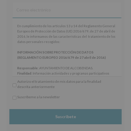
En
En cumplimiento de los artículos 13 y 14 del Reglamento General
cumplimiento
Europeo de Protección de Datos (UE) 2016/679, de 27 de abril de
de
2016, le informamos de las características del tratamiento de los
los
datos personales recogidos:
artículos
13
INFORMACIÓN SOBRE PROTECCIÓN DE DATOS
y
(REGLAMENTO EUROPEO 2016/679 de 27 abril de 2016)
14
del
Responsable
: AYUNTAMIENTO DE ALCOBENDAS.
Reglamento
Finalidad
: Información actividades y programas participativos
General
para jóvenes.
Autorizo el tratamiento de mis datos para la finalidad
Europeo
Legitimación
: Consentimiento del interesado para este fin
descrita anteriormente
de
específico.
Protección
Destinatarios
: No se cederán datos a terceros, salvo obligación
Suscríbeme a la newsletter
de
legal.
*
Datos
Derechos:
De acceso, rectificación, supresión, así como otros
Obligatorio
(UE)
derechos, según se explica en la información adicional.
2016/679,
Información adicional
: Puede consultar el apartado Aquí
de
Protegemos tus Datos de nuestra página web:
27
www.alcobendas.org
de