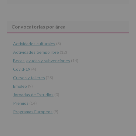
abril
de
2016,
le
Barra
Convocatorias por área
informamos
de
lateral
las
características
Actividades culturales
(8)
principal
del
Actividades tiempo libre
(12)
tratamiento
de
Becas, ayudas y subvenciones
(14)
los
Covid-19
(4)
datos
personales
Cursos y talleres
(28)
recogidos:
Empleo
(9)
INFORMACIÓN
Jornadas de Estudios
(0)
SOBRE
PROTECCIÓN
Premios
(14)
DE
Programas Europeos
(9)
DATOS
(REGLAMENTO
EUROPEO
2016/679
de