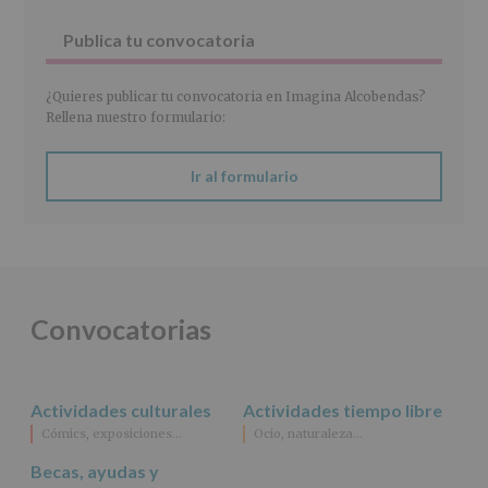
27
abril
Publica tu convocatoria
de
2016)
¿Quieres publicar tu convocatoria en Imagina Alcobendas?
Responsable
:
Rellena nuestro formulario:
AYUNTAMIENTO
DE
ALCOBENDAS.
Ir al formulario
Finalidad
:
Información
actividades
y
programas
participativos
para
Convocatorias
jóvenes.
Legitimación
:
Consentimiento
del
Actividades culturales
Actividades tiempo libre
interesado
para
Cómics, exposiciones…
Ocio, naturaleza…
este
fin
Becas, ayudas y