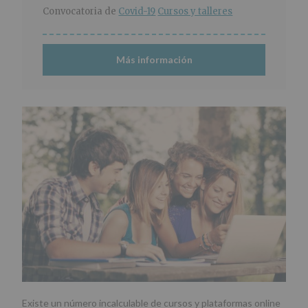
r
n
l
Convocatoria de
Covid-19
Cursos y talleres
i
c
p
n
i
r
c
p
i
Más información
i
a
n
p
l
c
a
i
l
p
a
l
Existe un número incalculable de cursos y plataformas online