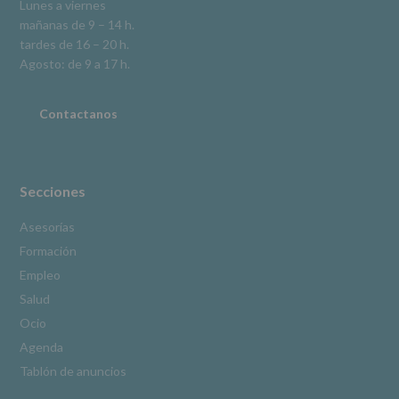
Lunes a viernes
la
mañanas de 9 – 14 h.
información
tardes de 16 – 20 h.
adicional.
Información
Agosto: de 9 a 17 h.
adicional
:
Puede
consultar
Contactanos
el
apartado
Aquí
Protegemos
tus
Secciones
Datos
de
Asesorías
nuestra
Formación
página
web:
Empleo
www.alcobendas.org
Salud
*
Ocio
Obligatorio
Agenda
Tablón de anuncios