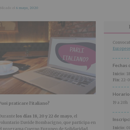
blicado el
6 mayo, 2020
Convocat
Europeo
Fechas d
Inicio:
1
Fin:
22-0
Horario
19 a 20h
Vuoi praticare l’italiano?
Durante
los días 18, 20 y 22 de mayo
, el
Inscripc
voluntario Davide Bombacigno, que participa en
Inicio:
0
el programa Cuerpo Europeo de Solidaridad,