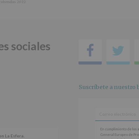
DE
cobendas 2022
DATOS
(REGLAMENTO
EUROPEO
2016/679
de
27
abril
es sociales
de
Facebo
Tw
2016)
Responsable
:
AYUNTAMIENTO
DE
ALCOBENDAS.
Finalidad
:
Suscríbete a nuestro b
Información
actividades
y
programas
participativos
para
jóvenes.
En
Legitimación
:
En cumplimiento de los 
cumplimiento
Consentimiento
General Europeo de Pro
en La Esfera.