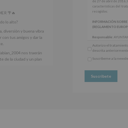
de
del
de 27 de abril de 2016, 
los
interesado
características del tra
artículos
para
recogidos:
ER 🌴🔥
13
este
y
fin
do lo alto?
INFORMACIÓN SOBRE
14
específico.
(REGLAMENTO EUROPEO 
del
a, diversión y buena vibra
Destinatarios
:
Reglamento
No
 con tus amigos y dar la
Responsable
: AYUNTA
General
se
Finalidad
: Información 
ce.
Autorizo el tratamiento
Europeo
cederán
participativos para jóve
descrita anteriorment
de
datos
fabian_2004 nos traerán
Legitimación
: Consentim
Protección
a
específico.
Suscríbeme a la newsle
e de la ciudad y un plan
de
*
terceros,
Destinatarios
: No se ce
Obligatorio
Datos
salvo
obligación legal.
(UE)
obligación
Derechos:
De acceso, re
2016/679,
legal.
otros derechos, según s
de
Derechos:
adicional.
27
De
Información adicional
: 
de
acceso,
Protegemos tus Datos d
abril
rectificación,
www.alcobendas.org
de
supresión,
2016,
así
en Recinto Ferial De
le
como
informamos
otros
de
derechos,