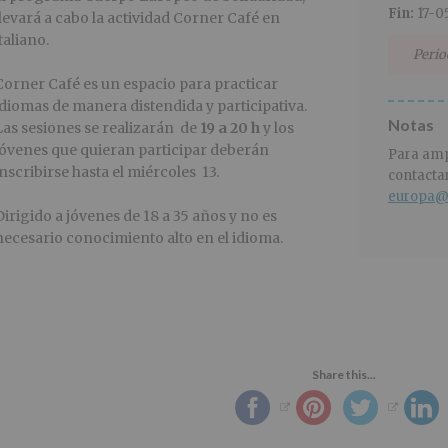
Fin:
17-0
llevará a cabo la actividad Corner Café en
italiano.
Perio
Corner Café es un espacio para practicar
idiomas de manera distendida y participativa.
Notas
Las sesiones se realizarán de
19 a 20 h
y los
jóvenes que quieran participar deberán
Para amp
inscribirse hasta el miércoles 13.
contacta
europa@
Dirigido a jóvenes de 18 a 35 años y no es
necesario conocimiento alto en el idioma.
Share this...