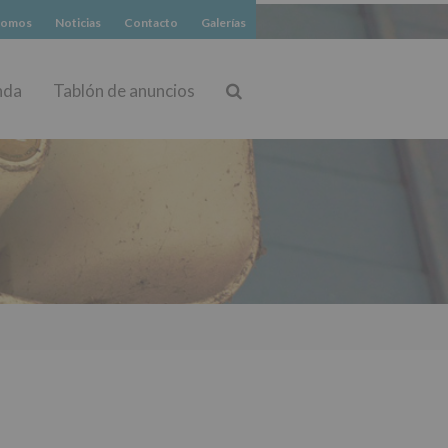
somos
Noticias
Contacto
Galerías
nda
Tablón de anuncios
Buscar