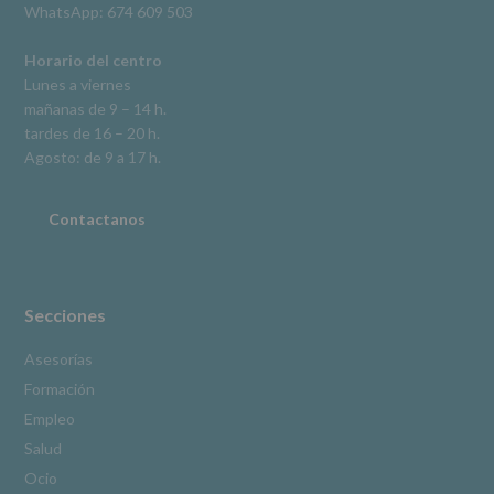
WhatsApp: 674 609 503
según
se
explica
Horario del centro
en
Lunes a viernes
la
mañanas de 9 – 14 h.
información
tardes de 16 – 20 h.
adicional.
Información
Agosto: de 9 a 17 h.
adicional
:
Puede
consultar
Contactanos
el
apartado
Aquí
Protegemos
tus
Secciones
Datos
de
Asesorías
nuestra
Formación
página
web:
Empleo
www.alcobendas.org
Salud
*
Ocio
Obligatorio