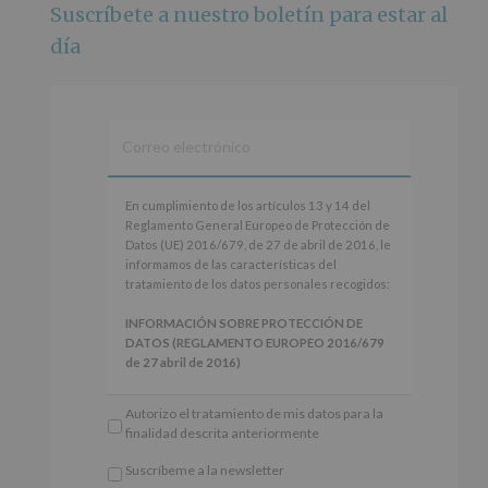
Suscríbete a nuestro boletín para estar al
Foto
día
Ver en Facebook
·
Compartir
Alcobendas Imagina
está en Recinto
Ferial De Alcobendas.
3 meses hace
IMAGINA SOUND SAN ISDRO
En
En cumplimiento de los artículos 13 y 14 del
cumplimiento
Reglamento General Europeo de Protección de
Esta noche la Zona Joven saltará a ritmo de
de
Datos (UE) 2016/679, de 27 de abril de 2016, le
@s.hidalgo.v y @joel_jowe
los
informamos de las características del
artículos
tratamiento de los datos personales recogidos:
Dos fantásticas novedades para disfrutar sin parar.
13
y
INFORMACIÓN SOBRE PROTECCIÓN DE
📍 Zona Joven
14
DATOS (REGLAMENTO EUROPEO 2016/679
🎫 Entrada libre hasta completar aforo
del
de 27 abril de 2016)
Reglamento
#alcobendas
#imaginasound
#SanIsidro2026
General
Responsable
: AYUNTAMIENTO DE
Autorizo el tratamiento de mis datos para la
Europeo
ALCOBENDAS.
Foto
finalidad descrita anteriormente
de
Finalidad
: Información actividades y programas
Protección
Ver en Facebook
·
Compartir
participativos para jóvenes.
Suscríbeme a la newsletter
de
Legitimación
: Consentimiento del interesado
*