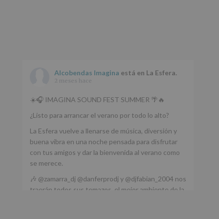
Alcobendas Imagina
está en La Esfera.
2 meses hace
☀️🎧 IMAGINA SOUND FEST SUMMER 🌴🔥
¿Listo para arrancar el verano por todo lo alto?
La Esfera vuelve a llenarse de música, diversión y
buena vibra en una noche pensada para disfrutar
con tus amigos y dar la bienvenida al verano como
se merece.
🎶 @zamarra_dj @danferprodj y @djfabian_2004 nos
traerán todos sus temazos, el mejor ambiente de la
ciudad y un plan que no te puedes perder.
🌅 Porque este
...
Ver más