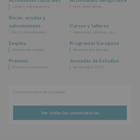
interesado
para
Cómics, exposiciones…
Ocio, naturaleza…
este
fin
Becas, ayudas y
específico.
subvenciones
Cursos y talleres
Destinatarios
:
Becas para jóvenes
Animación, idiomas, etc…
No
se
Empleo
Programas Europeos
cederán
Ofertas de empleo
Muévete por Europa
datos
a
Premios
Jornadas de Estudios
terceros,
Premios y concursos
Alcobendas 2022
salvo
obligación
legal.
Derechos:
De
Convocatorias destacadas
acceso,
rectificación,
supresión,
así
Ver todas las convocatorias
como
otros
derechos,
según