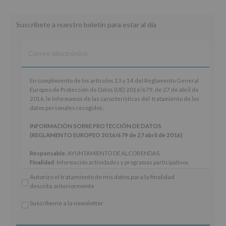
whatsapp
Suscríbete a nuestro boletín para estar al día
En
En cumplimiento de los artículos 13 y 14 del Reglamento General
cumplimiento
Europeo de Protección de Datos (UE) 2016/679, de 27 de abril de
de
2016, le informamos de las características del tratamiento de los
los
datos personales recogidos:
artículos
13
INFORMACIÓN SOBRE PROTECCIÓN DE DATOS
y
(REGLAMENTO EUROPEO 2016/679 de 27 abril de 2016)
14
del
Responsable
: AYUNTAMIENTO DE ALCOBENDAS.
Reglamento
Finalidad
: Información actividades y programas participativos
General
para jóvenes.
Autorizo el tratamiento de mis datos para la finalidad
Europeo
Legitimación
: Consentimiento del interesado para este fin
descrita anteriormente
de
específico.
Protección
Destinatarios
: No se cederán datos a terceros, salvo obligación
Suscríbeme a la newsletter
de
legal.
*
Datos
Derechos:
De acceso, rectificación, supresión, así como otros
Obligatorio
(UE)
derechos, según se explica en la información adicional.