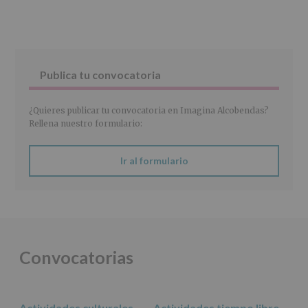
(REGLAMENTO
EUROPEO
2016/679
de
27
abril
Publica tu convocatoria
de
2016)
¿Quieres publicar tu convocatoria en Imagina Alcobendas?
Responsable
:
Rellena nuestro formulario:
AYUNTAMIENTO
DE
ALCOBENDAS.
Ir al formulario
Finalidad
:
Información
actividades
y
programas
participativos
para
Convocatorias
jóvenes.
Legitimación
:
Consentimiento
del
Actividades culturales
Actividades tiempo libre