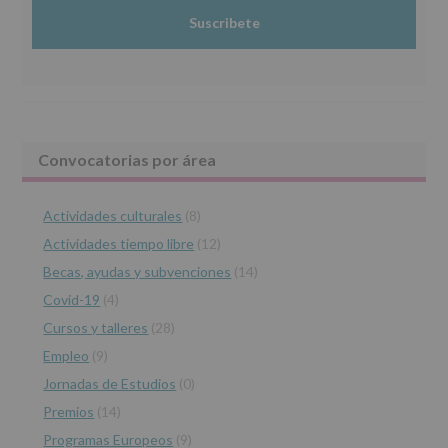
2016/679,
Información adicional
: Puede consultar el apartado Aquí
de
Protegemos tus Datos de nuestra página web:
27
www.alcobendas.org
de
abril
de
2016,
le
Barra
Convocatorias por área
informamos
de
lateral
las
características
Actividades culturales
(8)
principal
del
Actividades tiempo libre
(12)
tratamiento
de
Becas, ayudas y subvenciones
(14)
los
Covid-19
(4)
datos
personales
Cursos y talleres
(28)
recogidos:
Empleo
(9)
INFORMACIÓN
Jornadas de Estudios
(0)
SOBRE
PROTECCIÓN
Premios
(14)
DE
Programas Europeos
(9)
DATOS