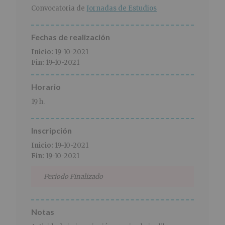
r
n
l
Convocatoria de
Jornadas de Estudios
i
c
p
n
i
r
c
p
i
Fechas de realización
i
a
n
Inicio:
19-10-2021
p
l
c
Fin:
19-10-2021
a
i
l
p
Horario
a
l
19 h.
Inscripción
Inicio:
19-10-2021
Fin:
19-10-2021
Periodo Finalizado
Notas