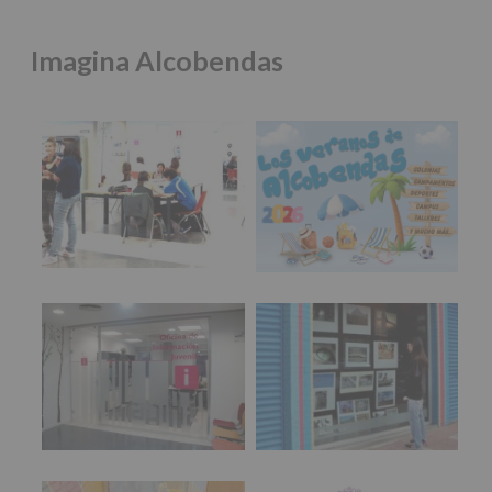
puedes perder:
de
las
- 19h: ZALO, EKOS y ESELE BBY
Imagina Alcobendas
características
del
- 20h: DJ FARK LAMM
tratamiento
📍 Recinto Ferial
de
los
⏰ De 19 a 22 h
datos
🎫 Entrada libre
personales
recogidos:
🎉 Forma parte del mejor cartel joven de las fiestas,
en un espacio pensado para la diversión segura.
INFORMACIÓN
SOBRE
#imaginasound
#alco
...
Ver más
PROTECCIÓN
DE
Foto
DATOS
Espacio Joven
Campaña de Verano
(REGLAMENTO
Ver en Facebook
·
Compartir
EUROPEO
2016/679
de
Alcobendas Imagina
está en Recinto
27
Ferial De Alcobendas.
abril
3 meses hace
de
2016)
🔊 IMAGINA SOUND presenta: @pablopatodo