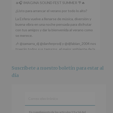
☀️🎧 IMAGINA SOUND FEST SUMMER 🌴🔥
¿Listo para arrancar el verano por todo lo alto?
La Esfera vuelve a llenarse de música, diversión y
buena vibra en una noche pensada para disfrutar
con tus amigos y dar la bienvenida al verano como
se merece.
🎶 @zamarra_dj @danferprodj y @djfabian_2004 nos
traerán todos sus temazos, el mejor ambiente de la
ciudad y un plan que no te puedes perder.
🌅 Porque este
...
Ver más
Suscríbete a nuestro boletín para estar al
Foto
día
Ver en Facebook
·
Compartir
Alcobendas Imagina
está en Recinto
Ferial De Alcobendas.
3 meses hace
IMAGINA SOUND SAN ISDRO
En
En cumplimiento de los artículos 13 y 14 del