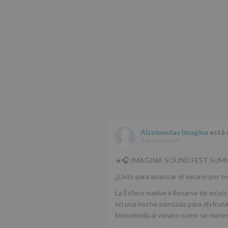
Alcobendas Imagina
está 
2 meses hace
☀️🎧 IMAGINA SOUND FEST SUMM
¿Listo para arrancar el verano por to
La Esfera vuelve a llenarse de músic
en una noche pensada para disfrutar
bienvenida al verano como se mere