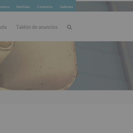
somos
Noticias
Contacto
Galerías
nda
Tablón de anuncios
Buscar