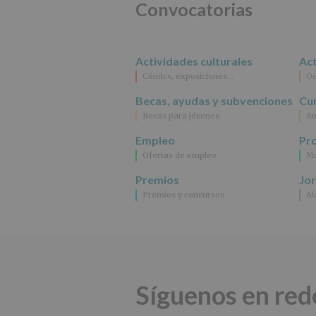
Convocatorias
Actividades culturales
Act
Cómics, exposiciones…
Oc
Becas, ayudas y subvenciones
Cur
Becas para jóvenes
An
Empleo
Pr
Ofertas de empleo
Mu
Premios
Jo
Premios y concursos
Al
Síguenos en red