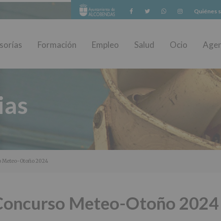
Facebook
Twitter
Whatsapp
Instagram
Quiénes 
sorías
Formación
Empleo
Salud
Ocio
Age
ias
o Meteo-Otoño 2024
Concurso Meteo-Otoño 2024