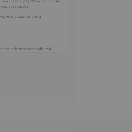
ección de Datos (UE) 2016/679, de 27 de
ersonales recogidos:
9 de 27 abril de 2016)
xplica en la información adicional.
 nuestra página web: