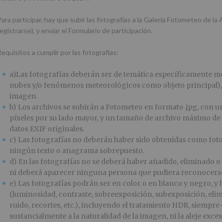
Para participar, hay que subir las fotografías a la Galería Fotometeo de la
egistrarse), y enviar el Formulario de participación.
equisitos a cumplir por las fotografías:
a)Las fotografías deberán ser de temática específicamente 
nubes y/o fenómenos meteorológicos como objeto principal), y
imagen.
b) Los archivos se subirán a Fotometeo en formato .jpg, con u
píxeles por su lado mayor, y un tamaño de archivo máximo de
datos EXIF originales.
c) Las fotografías no deberán haber sido obtenidas como foto
ningún texto o anagrama sobrepuesto.
d) En las fotografías no se deberá haber añadido, eliminado 
ni deberá aparecer ninguna persona que pudiera reconocerse 
e) Las fotografías podrán ser en color o en blanco y negro, y 
(luminosidad, contraste, sobreexposición, subexposición, el
ruido, recortes, etc.), incluyendo el tratamiento HDR, siempre
sustancialmente a la naturalidad de la imagen, ni la aleje exce