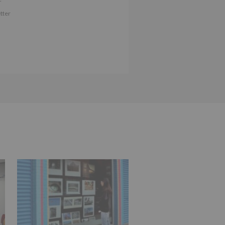
iento del interesado para este fin
tter
derán datos a terceros, salvo
ctificación, supresión, así como
e explica en la información
Puede consultar el apartado Aquí
e nuestra página web: