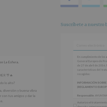
Responsable
:
AYUNTAMIENTO
DE
ALCOBENDAS.
Finalidad
:
Suscríbete a nuestro b
Información
actividades
y
programas
participativos
para
jóvenes.
En
Legitimación
:
En cumplimiento de los 
cumplimiento
Consentimiento
General Europeo de Pro
en La Esfera.
de
del
de 27 de abril de 2016, 
los
interesado
características del tra
artículos
para
recogidos:
ER 🌴🔥
13
este
y
fin
do lo alto?
INFORMACIÓN SOBRE
14
específico.
(REGLAMENTO EUROPEO 
del
a, diversión y buena vibra
Destinatarios
:
Reglamento
No
 con tus amigos y dar la
Responsable
: AYUNTA
General
se
Finalidad
: Información 
ce.
Autorizo el tratamiento
Europeo
cederán
participativos para jóve
descrita anteriorment