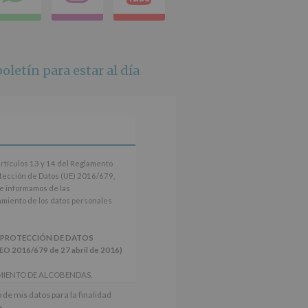
en
whatsapp
oletín para estar al día
artículos 13 y 14 del Reglamento
tección de Datos (UE) 2016/679,
le informamos de las
tamiento de los datos personales
 PROTECCIÓN DE DATOS
2016/679 de 27 abril de 2016)
MIENTO DE ALCOBENDAS.
actividades y programas
 de mis datos para la finalidad
nes.
e