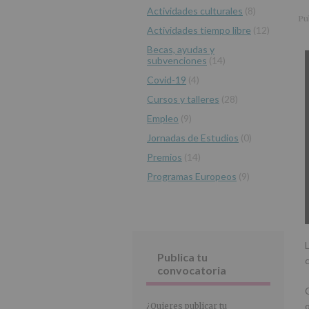
r
n
l
Actividades culturales
(8)
principal
i
c
p
Pu
Actividades tiempo libre
(12)
n
i
r
c
p
i
Becas, ayudas y
subvenciones
(14)
i
a
n
p
l
c
Covid-19
(4)
a
i
Cursos y talleres
(28)
l
p
Empleo
(9)
a
Jornadas de Estudios
(0)
l
Premios
(14)
Programas Europeos
(9)
Publica tu
convocatoria
¿Quieres publicar tu