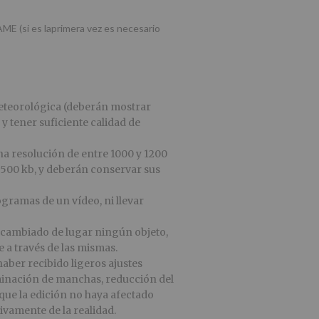
 AME (si es laprimera vez es necesario
meteorológica (deberán mostrar
 tener suficiente calidad de
na resolución de entre 1000 y 1200
 500 kb, y deberán conservar sus
gramas de un vídeo, ni llevar
o cambiado de lugar ningún objeto,
a través de las mismas.
haber recibido ligeros ajustes
iminación de manchas, reducción del
 que la edición no haya afectado
sivamente de la realidad.