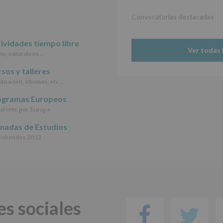
informamos
de
Convocatorias destacadas
las
características
del
ividades tiempo libre
tratamiento
Ver todas 
io, naturaleza…
de
los
sos y talleres
datos
personales
imación, idiomas, etc…
recogidos:
ogramas Europeos
INFORMACIÓN
évete por Europa
SOBRE
rnadas de Estudios
PROTECCIÓN
DE
cobendas 2022
DATOS
(REGLAMENTO
EUROPEO
2016/679
de
27
abril
es sociales
de
Facebo
Tw
2016)