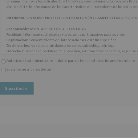
En
En cumplimiento de los artículos 13 y 14 del Reglamento General Europeo de Prot
cumplimiento
abril de 2016, le informamos de las características del tratamiento de los datos p
de
los
INFORMACIÓN SOBRE PROTECCIÓN DE DATOS (REGLAMENTO EUROPEO 2016/67
artículos
13
Responsable
: AYUNTAMIENTO DE ALCOBENDAS.
y
Finalidad
: Información actividades y programas participativos para jóvenes.
14
Legitimación
: Consentimiento del interesado para este fin específico.
del
Destinatarios
: No se cederán datos a terceros, salvo obligación legal.
Reglamento
Derechos:
De acceso, rectificación, supresión, así como otros derechos, según se e
General
Información adicional
: Puede consultar el apartado Aquí Protegemos tus Datos de
Autorizo el tratamiento de mis datos para la finalidad descrita anteriormente
Europeo
www.alcobendas.org
de
Suscríbeme a la newsletter
Protección
*
de
Obligatorio
Datos
(UE)
2016/679,
de
27
de
abril
de
2016,
le