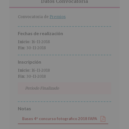
r
n
l
Datos Convocatoria
i
c
p
n
i
r
Convocatoria de
Premios
c
p
i
i
a
n
p
l
c
Fechas de realización
a
i
Inicio:
16-11-2018
l
p
Fin:
30-11-2018
a
l
Inscripción
Inicio:
16-11-2018
Fin:
30-11-2018
Periodo Finalizado
Notas
Bases 4º concurso fotografico 2018 FAPA