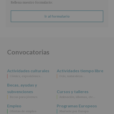
Responsable
:
Rellena nuestro formulario:
AYUNTAMIENTO
DE
ALCOBENDAS.
Ir al formulario
Finalidad
:
Información
actividades
y
programas
participativos
para
Convocatorias
jóvenes.
Legitimación
:
Consentimiento
del
Actividades culturales
Actividades tiempo libre
interesado
para
Cómics, exposiciones…
Ocio, naturaleza…
este
fin
Becas, ayudas y
específico.
subvenciones
Cursos y talleres
Destinatarios
:
Becas para jóvenes
Animación, idiomas, etc…
No
se
Empleo
Programas Europeos
cederán
Ofertas de empleo
Muévete por Europa
datos