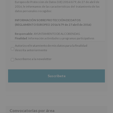
cumplimiento
Europeo de Protección de Datos (UE) 2016/679, de 27 de abril de
de
2016, le informamos de las características del tratamiento de los
los
datos personales recogidos:
artículos
13
INFORMACIÓN SOBRE PROTECCIÓN DE DATOS
y
(REGLAMENTO EUROPEO 2016/679 de 27 abril de 2016)
14
del
Responsable
: AYUNTAMIENTO DE ALCOBENDAS.
Reglamento
Finalidad
: Información actividades y programas participativos
General
para jóvenes.
Autorizo el tratamiento de mis datos para la finalidad
Europeo
Legitimación
: Consentimiento del interesado para este fin
descrita anteriormente
de
específico.
Protección
Destinatarios
: No se cederán datos a terceros, salvo obligación
Suscríbeme a la newsletter
de
legal.
*
Datos
Derechos:
De acceso, rectificación, supresión, así como otros
Obligatorio
(UE)
derechos, según se explica en la información adicional.
2016/679,
Información adicional
: Puede consultar el apartado Aquí
de
Protegemos tus Datos de nuestra página web:
27
www.alcobendas.org
de
abril
de
2016,
le
Barra
Convocatorias por área
informamos