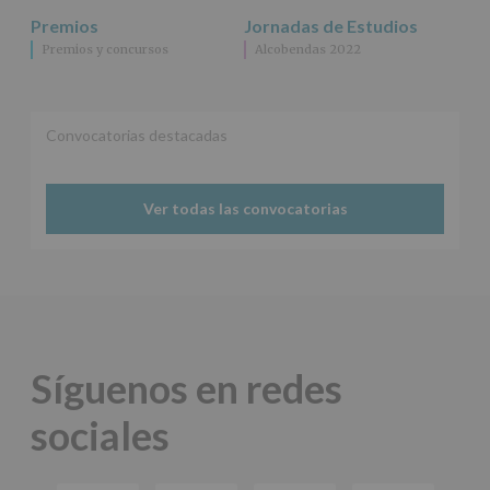
a
Premios
Jornadas de Estudios
terceros,
Premios y concursos
Alcobendas 2022
salvo
obligación
legal.
Derechos:
De
Convocatorias destacadas
acceso,
rectificación,
supresión,
así
Ver todas las convocatorias
como
otros
derechos,
según
se
explica
en
la
Síguenos en redes
información
adicional.
sociales
Información
adicional
:
Puede
consultar