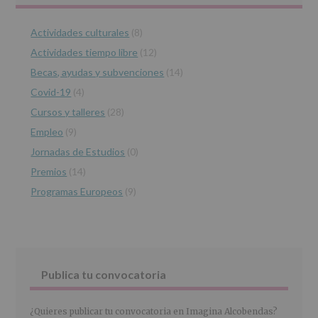
de
lateral
las
características
Actividades culturales
(8)
principal
del
Actividades tiempo libre
(12)
tratamiento
de
Becas, ayudas y subvenciones
(14)
los
Covid-19
(4)
datos
personales
Cursos y talleres
(28)
recogidos:
Empleo
(9)
INFORMACIÓN
Jornadas de Estudios
(0)
SOBRE
PROTECCIÓN
Premios
(14)
DE
Programas Europeos
(9)
DATOS
(REGLAMENTO
EUROPEO
2016/679
de
27
abril
Publica tu convocatoria
de
2016)
¿Quieres publicar tu convocatoria en Imagina Alcobendas?