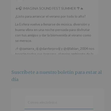
☀️🎧 IMAGINA SOUND FEST SUMMER 🌴🔥
¿Listo para arrancar el verano por todo lo alto?
La Esfera vuelve a llenarse de música, diversión y
buena vibra en una noche pensada para disfrutar
con tus amigos y dar la bienvenida al verano como
se merece.
🎶 @zamarra_dj @danferprodj y @djfabian_2004 nos
traerán todos sus temazos, el mejor ambiente de la
ciudad y un plan que no te puedes perder.
🌅 Porque este
...
Ver más
Suscríbete a nuestro boletín para estar al
Foto
día
Ver en Facebook
·
Compartir
Alcobendas Imagina
está en Recinto
Ferial De Alcobendas.
3 meses hace