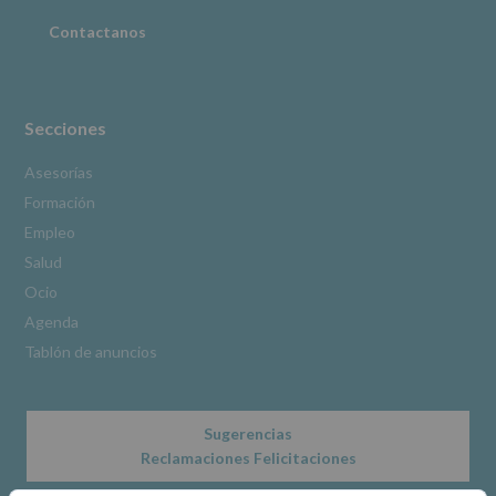
Puede
consultar
Contactanos
el
apartado
Aquí
Protegemos
tus
Secciones
Datos
de
Asesorías
nuestra
Formación
página
web:
Empleo
www.alcobendas.org
Salud
*
Ocio
Obligatorio
Agenda
Tablón de anuncios
Sugerencias
Reclamaciones Felicitaciones