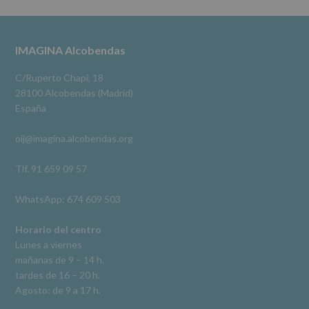
cederán
Alcobendas Imagina
datos
3 meses hace
a
terceros,
#imaginaalcobendas
#alcobendas
#pau
#biblioteca
Footer
IMAGINA Alcobendas
salvo
obligación
Video
legal.
C/Ruperto Chapí, 18
Derechos:
Ver en Facebook
·
Compartir
28100 Alcobendas (Madrid)
De
España
acceso,
rectificación,
oij@imagina.alcobendas.org
supresión,
así
como
Tlf. 91 659 09 57
otros
derechos,
WhatsApp: 674 609 503
según
se
explica
Horario del centro
en
Lunes a viernes
la
mañanas de 9 – 14 h.
información
tardes de 16 – 20 h.
adicional.
Información
Agosto: de 9 a 17 h.
adicional
: