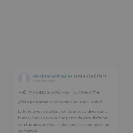
web:
www.alcobendas.org
*
Obligatorio
Alcobendas Imagina
está en La Esfera.
2 meses hace
☀️🎧 IMAGINA SOUND FEST SUMMER 🌴🔥
¿Listo para arrancar el verano por todo lo alto?
La Esfera vuelve a llenarse de música, diversión y
buena vibra en una noche pensada para disfrutar
con tus amigos y dar la bienvenida al verano como
se merece.