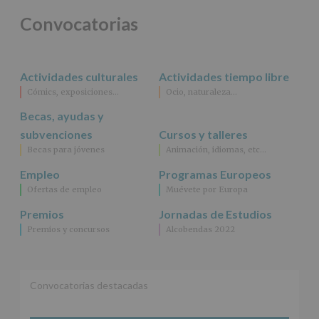
para
Convocatorias
jóvenes.
Legitimación
:
Consentimiento
del
Actividades culturales
Actividades tiempo libre
interesado
para
Cómics, exposiciones…
Ocio, naturaleza…
este
fin
Becas, ayudas y
específico.
subvenciones
Cursos y talleres
Destinatarios
:
Becas para jóvenes
Animación, idiomas, etc…
No
se
Empleo
Programas Europeos
cederán
Ofertas de empleo
Muévete por Europa
datos
a
Premios
Jornadas de Estudios
terceros,
Premios y concursos
Alcobendas 2022
salvo
obligación
legal.
Derechos:
De
Convocatorias destacadas
acceso,
rectificación,