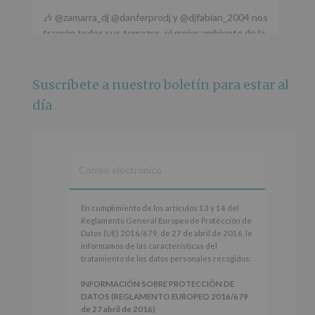
🎶 @zamarra_dj @danferprodj y @djfabian_2004 nos
traerán todos sus temazos, el mejor ambiente de la
ciudad y un plan que no te puedes perder.
🌅 Porque este
...
Ver más
Suscríbete a nuestro boletín para estar al
Foto
día
Ver en Facebook
·
Compartir
Alcobendas Imagina
está en Recinto
Ferial De Alcobendas.
3 meses hace
IMAGINA SOUND SAN ISDRO
En
En cumplimiento de los artículos 13 y 14 del
cumplimiento
Reglamento General Europeo de Protección de
Esta noche la Zona Joven saltará a ritmo de
de
Datos (UE) 2016/679, de 27 de abril de 2016, le
@s.hidalgo.v y @joel_jowe
los
informamos de las características del
artículos
tratamiento de los datos personales recogidos:
Dos fantásticas novedades para disfrutar sin parar.
13
y
INFORMACIÓN SOBRE PROTECCIÓN DE
📍 Zona Joven
14
DATOS (REGLAMENTO EUROPEO 2016/679
🎫 Entrada libre hasta completar aforo
del
de 27 abril de 2016)