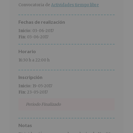
r
n
l
Convocatoria de
Actividades tiempo libre
i
c
p
n
i
r
c
p
i
Fechas de realización
i
a
n
Inicio:
03-06-2017
p
l
c
Fin:
03-06-2017
a
i
l
p
Horario
a
l
16:30 h a 22:00 h
Inscripción
Inicio:
19-05-2017
Fin:
23-05-2017
Periodo Finalizado
Notas