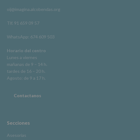
rectificación,
oij@imagina.alcobendas.org
supresión,
así
como
Tlf. 91 659 09 57
otros
derechos,
WhatsApp: 674 609 503
según
se
explica
Horario del centro
en
Lunes a viernes
la
mañanas de 9 – 14 h.
información
tardes de 16 – 20 h.
adicional.
Información
Agosto: de 9 a 17 h.
adicional
:
Puede
consultar
Contactanos
el
apartado
Aquí
Protegemos
tus
Secciones
Datos
de
Asesorías
nuestra