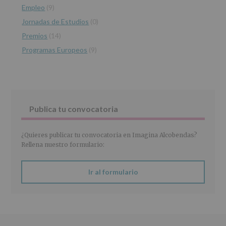
Empleo
(9)
INFORMACIÓN
Jornadas de Estudios
(0)
SOBRE
PROTECCIÓN
Premios
(14)
DE
Programas Europeos
(9)
DATOS
(REGLAMENTO
EUROPEO
2016/679
de
27
abril
Publica tu convocatoria
de
2016)
¿Quieres publicar tu convocatoria en Imagina Alcobendas?
Responsable
:
Rellena nuestro formulario:
AYUNTAMIENTO
DE
ALCOBENDAS.
Ir al formulario
Finalidad
:
Información
actividades
y
programas
participativos