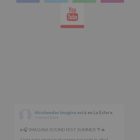
en
tus
Youtube
Datos
whatsap
de
nuestra
página
web:
www.alcobendas.org
*
Obligatorio
Alcobendas Imagina
está en La Esfera.
2 meses hace
☀️🎧 IMAGINA SOUND FEST SUMMER 🌴🔥
¿Listo para arrancar el verano por todo lo alto?