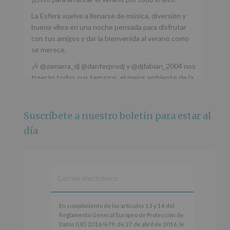
La Esfera vuelve a llenarse de música, diversión y
buena vibra en una noche pensada para disfrutar
con tus amigos y dar la bienvenida al verano como
se merece.
🎶 @zamarra_dj @danferprodj y @djfabian_2004 nos
traerán todos sus temazos, el mejor ambiente de la
ciudad y un plan que no te puedes perder.
🌅 Porque este
...
Ver más
Suscríbete a nuestro boletín para estar al
Foto
día
Ver en Facebook
·
Compartir
Alcobendas Imagina
está en Recinto
Ferial De Alcobendas.
3 meses hace
IMAGINA SOUND SAN ISDRO
En
En cumplimiento de los artículos 13 y 14 del
cumplimiento
Reglamento General Europeo de Protección de
Esta noche la Zona Joven saltará a ritmo de
de
Datos (UE) 2016/679, de 27 de abril de 2016, le