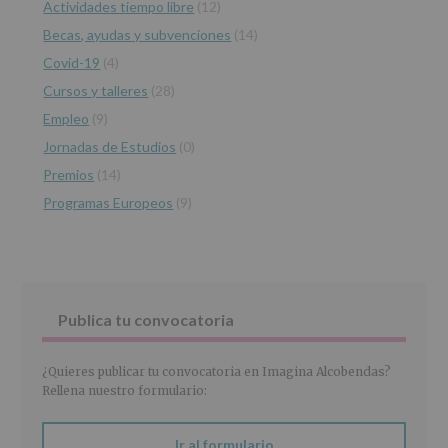
Actividades tiempo libre
(12)
tratamiento
de
Becas, ayudas y subvenciones
(14)
los
Covid-19
(4)
datos
personales
Cursos y talleres
(28)
recogidos:
Empleo
(9)
INFORMACIÓN
Jornadas de Estudios
(0)
SOBRE
PROTECCIÓN
Premios
(14)
DE
Programas Europeos
(9)
DATOS
(REGLAMENTO
EUROPEO
2016/679
de
27
abril
Publica tu convocatoria
de
2016)
¿Quieres publicar tu convocatoria en Imagina Alcobendas?
Responsable
:
Rellena nuestro formulario:
AYUNTAMIENTO
DE
ALCOBENDAS.
Ir al formulario