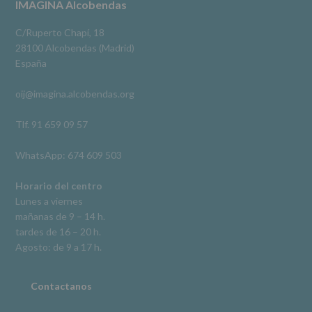
#imaginaalcobendas
#alcobendas
#pau
#biblioteca
Footer
IMAGINA Alcobendas
salvo
obligación
Video
legal.
C/Ruperto Chapí, 18
Derechos:
Ver en Facebook
·
Compartir
28100 Alcobendas (Madrid)
De
España
acceso,
rectificación,
oij@imagina.alcobendas.org
supresión,
así
como
Tlf. 91 659 09 57
otros
derechos,
WhatsApp: 674 609 503
según
se
explica
Horario del centro
en
Lunes a viernes
la
mañanas de 9 – 14 h.
información
tardes de 16 – 20 h.
adicional.
Información
Agosto: de 9 a 17 h.
adicional
:
Puede
consultar
Contactanos
el
apartado