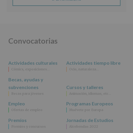
Finalidad
:
Información
actividades
y
programas
participativos
para
Convocatorias
jóvenes.
Legitimación
:
Consentimiento
del
Actividades culturales
Actividades tiempo libre
interesado
para
Cómics, exposiciones…
Ocio, naturaleza…
este
fin
Becas, ayudas y
específico.
subvenciones
Cursos y talleres
Destinatarios
:
Becas para jóvenes
Animación, idiomas, etc…
No
se
Empleo
Programas Europeos
cederán
Ofertas de empleo
Muévete por Europa
datos
a
Premios
Jornadas de Estudios
terceros,
Premios y concursos
Alcobendas 2022
salvo
obligación