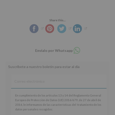
Share this...
Compartir
Envíalo por Whatsapp
en
whatsapp
Suscríbete a nuestro boletín para estar al día
En
En cumplimiento de los artículos 13 y 14 del Reglamento General
cumplimiento
Europeo de Protección de Datos (UE) 2016/679, de 27 de abril de
de
2016, le informamos de las características del tratamiento de los
los
datos personales recogidos:
artículos