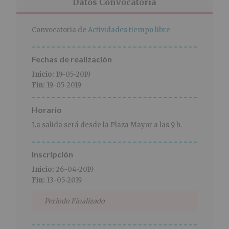
r
n
l
Datos Convocatoria
i
c
p
n
i
r
Convocatoria de
Actividades tiempo libre
c
p
i
i
a
n
p
l
c
Fechas de realización
a
i
Inicio:
19-05-2019
l
p
Fin:
19-05-2019
a
l
Horario
La salida será desde la Plaza Mayor a las 9 h.
Inscripción
Inicio:
26-04-2019
Fin:
13-05-2019
Periodo Finalizado