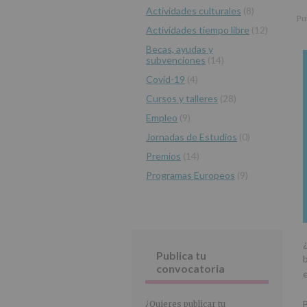
r
n
l
Actividades culturales
(8)
principal
i
c
p
Pu
Actividades tiempo libre
(12)
n
i
r
c
p
i
Becas, ayudas y
subvenciones
(14)
i
a
n
p
l
c
Covid-19
(4)
a
i
Cursos y talleres
(28)
l
p
Empleo
(9)
a
Jornadas de Estudios
(0)
l
Premios
(14)
Programas Europeos
(9)
Publica tu
convocatoria
¿Quieres publicar tu