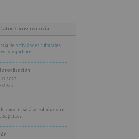
Datos Convocatoria
oria de
Actividades culturales
des tiempo libre
e realización
5-11-2022
2-2022
 de reunión será acordado entre
rticipantes.
ión