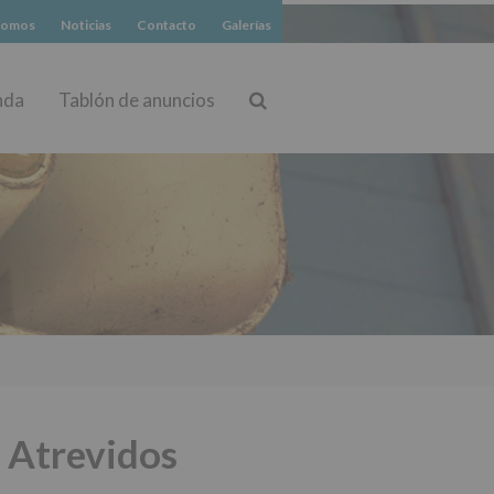
somos
Noticias
Contacto
Galerías
nda
Tablón de anuncios
Buscar
 Atrevidos