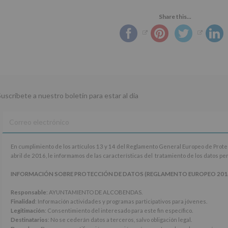
Share this...
Suscríbete a nuestro boletín para estar al día
En
En cumplimiento de los artículos 13 y 14 del Reglamento General Europeo de Prot
cumplimiento
abril de 2016, le informamos de las características del tratamiento de los datos p
de
los
INFORMACIÓN SOBRE PROTECCIÓN DE DATOS (REGLAMENTO EUROPEO 2016/67
artículos
13
Responsable
: AYUNTAMIENTO DE ALCOBENDAS.
y
Finalidad
: Información actividades y programas participativos para jóvenes.
14
Legitimación
: Consentimiento del interesado para este fin específico.
del
Destinatarios
: No se cederán datos a terceros, salvo obligación legal.
Reglamento