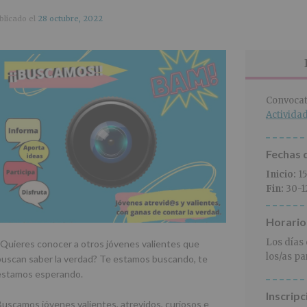
blicado el
28 octubre, 2022
Convocat
Activida
Fechas d
Inicio:
1
Fin:
30-1
Horario
Los días
¿Quieres conocer a otros jóvenes valientes que
los/as pa
buscan saber la verdad? Te estamos buscando, te
estamos esperando.
Inscripc
Buscamos jóvenes valientes, atrevidos, curiosos e