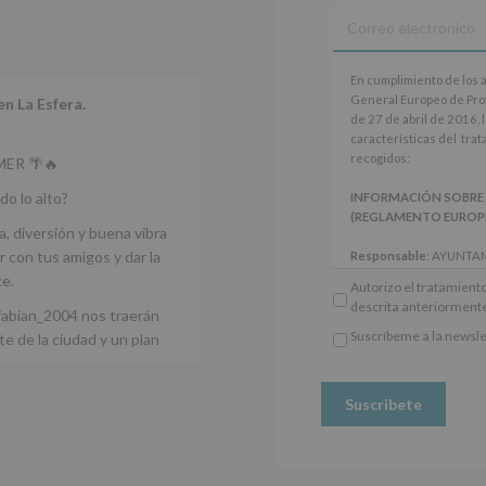
programas
participativos
para
jóvenes.
En
Legitimación
:
En cumplimiento de los 
cumplimiento
Consentimiento
General Europeo de Pro
en La Esfera.
de
del
de 27 de abril de 2016, 
los
interesado
características del tra
artículos
para
recogidos:
ER 🌴🔥
13
este
y
fin
do lo alto?
INFORMACIÓN SOBRE
14
específico.
(REGLAMENTO EUROPEO 
del
a, diversión y buena vibra
Destinatarios
:
Reglamento
No
 con tus amigos y dar la
Responsable
: AYUNTA
General
se
Finalidad
: Información 
ce.
Autorizo el tratamiento
Europeo
cederán
participativos para jóve
descrita anteriorment
de
datos
fabian_2004 nos traerán
Legitimación
: Consentim
Protección
a
específico.
Suscríbeme a la newsle
e de la ciudad y un plan
de
*
terceros,
Destinatarios
: No se ce
Obligatorio
Datos
salvo
obligación legal.
(UE)
obligación
Derechos:
De acceso, re
2016/679,
legal.
otros derechos, según s
de
Derechos:
adicional.
27
De
Información adicional
: 
de
acceso,
Protegemos tus Datos d