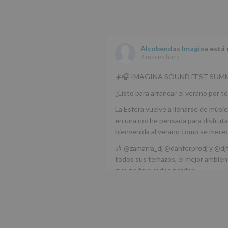
Alcobendas Imagina
está 
2 meses hace
☀️🎧 IMAGINA SOUND FEST SUMM
¿Listo para arrancar el verano por to
La Esfera vuelve a llenarse de músic
en una noche pensada para disfrutar
bienvenida al verano como se mere
🎶 @zamarra_dj @danferprodj y @dj
todos sus temazos, el mejor ambient
que no te puedes perder.
🌅 Porque este
...
Ver más
Foto
Ver en Facebook
·
Compartir