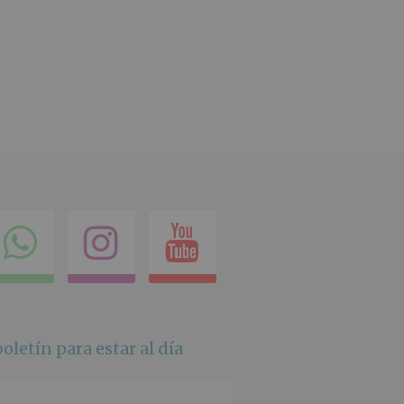
ok
itter
Compartir
Instagram
Youtube
en
whatsapp
oletín para estar al día