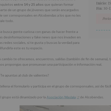
Inicio:
1
inquietos
entre 14 y 25 años
que quieran formar
Fin:
30-1
parte de un grupo de jóvenes que serán encargados
de ser corresponsales en Alcobendas a los que no les
Perio
vale todo.
Se busca gente curiosa con ganas de hacer frente a
las desinformaciones y fake news que nos invaden en
as redes sociales, si te gusta y buscas la verdad para
ifundirla este es tu espacio.
A cambio te ofrecemos, encuentros, salidas (también de fin de semana), ta
nos propongas que promuevan una participación e información real.
¿Te apuntas al club de valientes?
ellena el formulario y participa en el grupo de corresponsales, así de fácil
El grupo está dinamizado por la
Asociación Waslala
de Alcobendas.