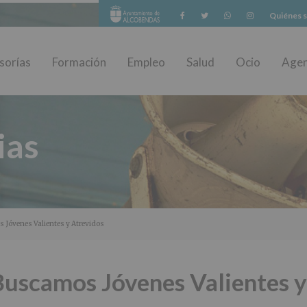
Facebook
Twitter
Whatsapp
Instagram
Quiénes 
sorías
Formación
Empleo
Salud
Ocio
Age
ias
 Jóvenes Valientes y Atrevidos
Buscamos Jóvenes Valientes y