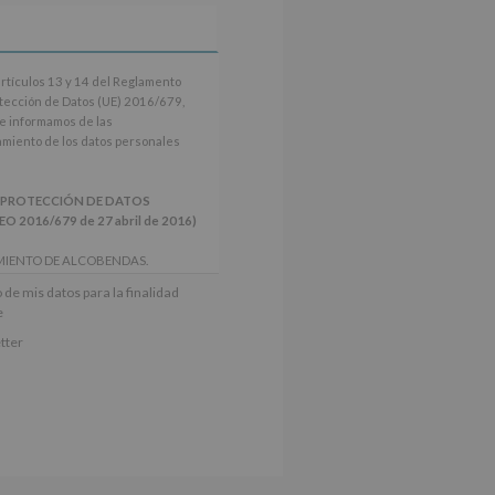
artículos 13 y 14 del Reglamento
tección de Datos (UE) 2016/679,
le informamos de las
tamiento de los datos personales
 PROTECCIÓN DE DATOS
2016/679 de 27 abril de 2016)
MIENTO DE ALCOBENDAS.
actividades y programas
 de mis datos para la finalidad
nes.
e
iento del interesado para este fin
tter
derán datos a terceros, salvo
ctificación, supresión, así como
e explica en la información
Puede consultar el apartado Aquí
e nuestra página web: