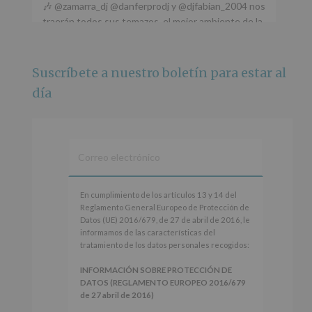
🎶 @zamarra_dj @danferprodj y @djfabian_2004 nos
traerán todos sus temazos, el mejor ambiente de la
ciudad y un plan que no te puedes perder.
🌅 Porque este
...
Ver más
Suscríbete a nuestro boletín para estar al
Foto
día
Ver en Facebook
·
Compartir
Alcobendas Imagina
está en Recinto
Ferial De Alcobendas.
3 meses hace
IMAGINA SOUND SAN ISDRO
En
En cumplimiento de los artículos 13 y 14 del
cumplimiento
Reglamento General Europeo de Protección de
Esta noche la Zona Joven saltará a ritmo de
de
Datos (UE) 2016/679, de 27 de abril de 2016, le
@s.hidalgo.v y @joel_jowe
los
informamos de las características del
artículos
tratamiento de los datos personales recogidos:
Dos fantásticas novedades para disfrutar sin parar.
13
y
INFORMACIÓN SOBRE PROTECCIÓN DE
📍 Zona Joven
14
DATOS (REGLAMENTO EUROPEO 2016/679
🎫 Entrada libre hasta completar aforo
del
de 27 abril de 2016)
Reglamento