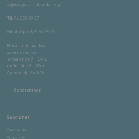
oij@imagina.alcobendas.org
supresión,
así
como
Tlf. 91 659 09 57
otros
derechos,
WhatsApp: 674 609 503
según
se
explica
Horario del centro
en
Lunes a viernes
la
mañanas de 9 – 14 h.
información
tardes de 16 – 20 h.
adicional.
Información
Agosto: de 9 a 17 h.
adicional
:
Puede
consultar
Contactanos
el
apartado
Aquí
Protegemos
tus
Secciones
Datos
de
Asesorías
nuestra
Formación
página