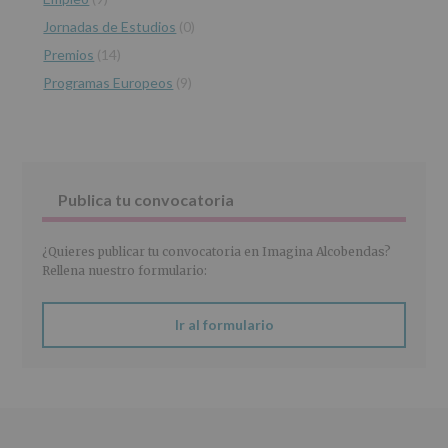
INFORMACIÓN
Jornadas de Estudios
(0)
SOBRE
PROTECCIÓN
Premios
(14)
DE
Programas Europeos
(9)
DATOS
(REGLAMENTO
EUROPEO
2016/679
de
27
abril
Publica tu convocatoria
de
2016)
¿Quieres publicar tu convocatoria en Imagina Alcobendas?
Responsable
:
Rellena nuestro formulario:
AYUNTAMIENTO
DE
ALCOBENDAS.
Ir al formulario
Finalidad
:
Información
actividades
y
programas
participativos