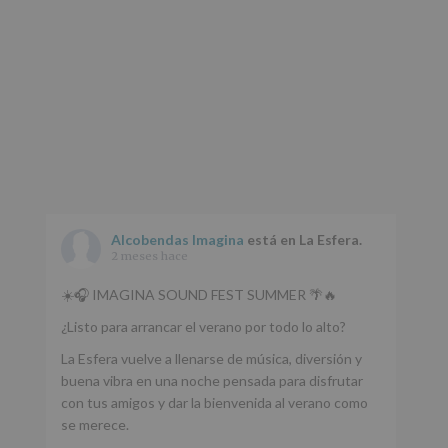
www.alcobendas.org
*
Obligatorio
Alcobendas Imagina
está en La Esfera.
2 meses hace
☀️🎧 IMAGINA SOUND FEST SUMMER 🌴🔥
¿Listo para arrancar el verano por todo lo alto?
La Esfera vuelve a llenarse de música, diversión y
buena vibra en una noche pensada para disfrutar
con tus amigos y dar la bienvenida al verano como
se merece.