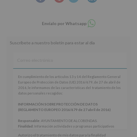
Compartir
Envíalo por Whatsapp
en
whatsapp
Suscríbete a nuestro boletín para estar al día
En
En cumplimiento de los artículos 13 y 14 del Reglamento General
cumplimiento
Europeo de Protección de Datos (UE) 2016/679, de 27 de abril de
de
2016, le informamos de las características del tratamiento de los
los
datos personales recogidos:
artículos
13
INFORMACIÓN SOBRE PROTECCIÓN DE DATOS
y
(REGLAMENTO EUROPEO 2016/679 de 27 abril de 2016)
14
del
Responsable
: AYUNTAMIENTO DE ALCOBENDAS.
Reglamento
Finalidad
: Información actividades y programas participativos
General
para jóvenes.
Autorizo el tratamiento de mis datos para la finalidad
Europeo