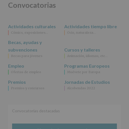
para
Convocatorias
jóvenes.
Legitimación
:
Consentimiento
del
Actividades culturales
Actividades tiempo libre
interesado
para
Cómics, exposiciones…
Ocio, naturaleza…
este
fin
Becas, ayudas y
específico.
subvenciones
Cursos y talleres
Destinatarios
:
Becas para jóvenes
Animación, idiomas, etc…
No
se
Empleo
Programas Europeos
cederán
Ofertas de empleo
Muévete por Europa
datos
a
Premios
Jornadas de Estudios
terceros,
Premios y concursos
Alcobendas 2022
salvo
obligación
legal.
Derechos:
De
Convocatorias destacadas
acceso,
rectificación,
supresión,