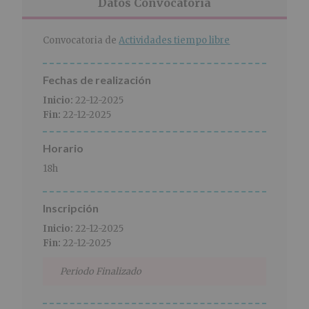
r
n
l
Datos Convocatoria
i
c
p
n
i
r
Convocatoria de
Actividades tiempo libre
c
p
i
i
a
n
p
l
c
Fechas de realización
a
i
Inicio:
22-12-2025
l
p
Fin:
22-12-2025
a
l
Horario
18h
Inscripción
Inicio:
22-12-2025
Fin:
22-12-2025
Periodo Finalizado