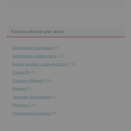
www.alcobendas.org
de
abril
de
2016,
le
Barra
Convocatorias por área
informamos
de
lateral
las
características
Actividades culturales
(8)
principal
del
Actividades tiempo libre
(12)
tratamiento
de
Becas, ayudas y subvenciones
(14)
los
Covid-19
(4)
datos
personales
Cursos y talleres
(28)
recogidos:
Empleo
(9)
INFORMACIÓN
Jornadas de Estudios
(0)
SOBRE
PROTECCIÓN
Premios
(14)
DE
Programas Europeos
(9)
DATOS
(REGLAMENTO
EUROPEO
2016/679