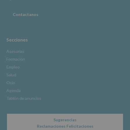
adicional
:
Puede
consultar
Contactanos
el
apartado
Aquí
Protegemos
tus
Secciones
Datos
de
Asesorías
nuestra
Formación
página
web:
Empleo
www.alcobendas.org
Salud
*
Ocio
Obligatorio
Agenda
Tablón de anuncios
Sugerencias
Reclamaciones Felicitaciones