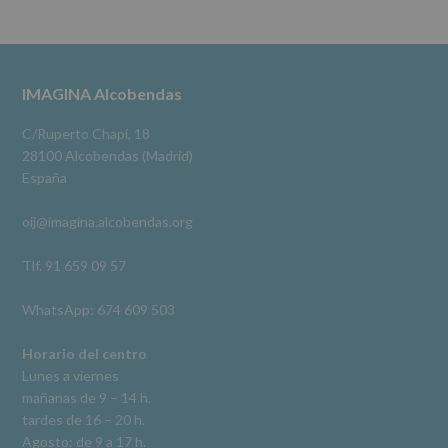
se
cederán
Alcobendas Imagina
datos
3 meses hace
a
terceros,
#imaginaalcobendas
#alcobendas
#pau
#biblioteca
Footer
IMAGINA Alcobendas
salvo
obligación
Video
legal.
C/Ruperto Chapí, 18
Derechos:
Ver en Facebook
·
Compartir
28100 Alcobendas (Madrid)
De
España
acceso,
rectificación,
oij@imagina.alcobendas.org
supresión,
así
como
Tlf. 91 659 09 57
otros
derechos,
WhatsApp: 674 609 503
según
se
explica
Horario del centro
en
Lunes a viernes
la
mañanas de 9 – 14 h.
información
tardes de 16 – 20 h.
adicional.
Información
Agosto: de 9 a 17 h.