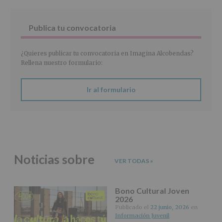
de
27
abril
Publica tu convocatoria
de
2016)
¿Quieres publicar tu convocatoria en Imagina Alcobendas?
Responsable
:
Rellena nuestro formulario:
AYUNTAMIENTO
DE
ALCOBENDAS.
Ir al formulario
Finalidad
:
Información
actividades
y
programas
participativos
para
Noticias sobre
jóvenes.
VER TODAS
»
Legitimación
:
Consentimiento
del
Bono Cultural Joven
interesado
2026
para
Publicado el
22 junio, 2026
en
este
Información Juvenil