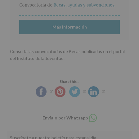
r
n
l
Convocatoria de
Becas, ayudas y subvenciones
i
c
p
n
i
r
c
p
i
Más información
i
a
n
p
l
c
a
i
l
p
Consulta las convocatorias de Becas publicadas en el portal
a
del Instituto de la Juventud.
l
Share this...
Compartir
Envíalo por Whatsapp
en
whatsapp
Suscríbete a nuestro boletín para estar al día