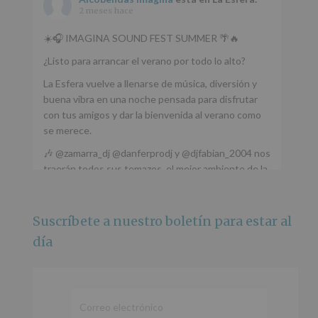
2 meses hace
☀️🎧 IMAGINA SOUND FEST SUMMER 🌴🔥
¿Listo para arrancar el verano por todo lo alto?
La Esfera vuelve a llenarse de música, diversión y
buena vibra en una noche pensada para disfrutar
con tus amigos y dar la bienvenida al verano como
se merece.
🎶 @zamarra_dj @danferprodj y @djfabian_2004 nos
traerán todos sus temazos, el mejor ambiente de la
ciudad y un plan que no te puedes perder.
🌅 Porque este
...
Ver más
Suscríbete a nuestro boletín para estar al
Foto
día
Ver en Facebook
·
Compartir
Alcobendas Imagina
está en Recinto
Ferial De Alcobendas.