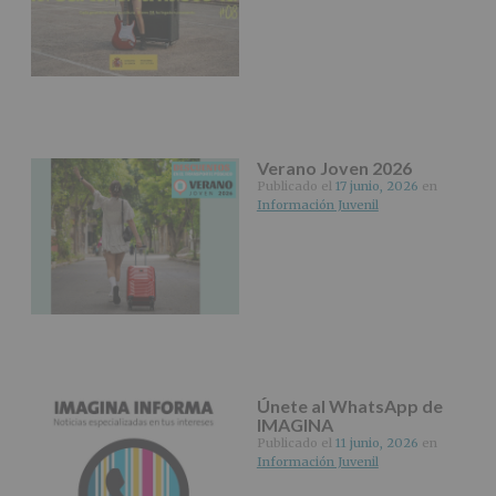
fin
específico.
Destinatarios
:
No
se
cederán
datos
a
terceros,
Verano Joven 2026
salvo
Publicado el
17 junio, 2026
en
obligación
Información Juvenil
legal.
Derechos:
De
acceso,
rectificación,
supresión,
así
como
otros
derechos,
Únete al WhatsApp de
según
IMAGINA
se
Publicado el
11 junio, 2026
en
explica
Información Juvenil
en