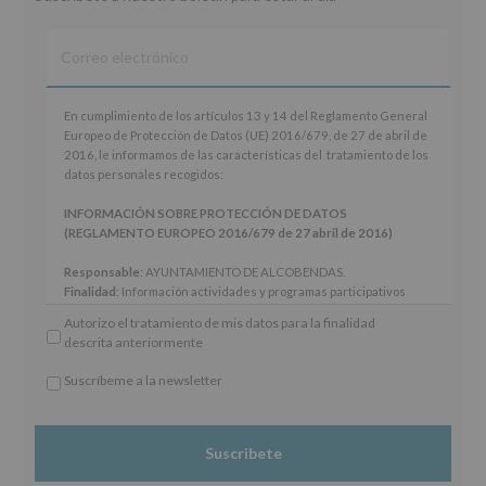
En
En cumplimiento de los artículos 13 y 14 del Reglamento General
cumplimiento
Europeo de Protección de Datos (UE) 2016/679, de 27 de abril de
de
2016, le informamos de las características del tratamiento de los
los
datos personales recogidos:
artículos
13
INFORMACIÓN SOBRE PROTECCIÓN DE DATOS
y
(REGLAMENTO EUROPEO 2016/679 de 27 abril de 2016)
14
del
Responsable
: AYUNTAMIENTO DE ALCOBENDAS.
Reglamento
Finalidad
: Información actividades y programas participativos
General
para jóvenes.
Autorizo el tratamiento de mis datos para la finalidad
Europeo
Legitimación
: Consentimiento del interesado para este fin
descrita anteriormente
de
específico.
Protección
Destinatarios
: No se cederán datos a terceros, salvo obligación
Suscríbeme a la newsletter
de
legal.
*
Datos
Derechos:
De acceso, rectificación, supresión, así como otros
Obligatorio
(UE)
derechos, según se explica en la información adicional.
2016/679,
Información adicional
: Puede consultar el apartado Aquí
de
Protegemos tus Datos de nuestra página web:
27