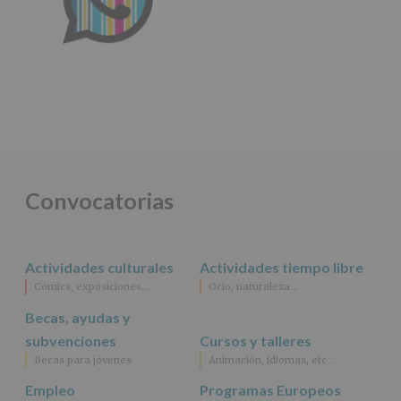
la
información
adicional.
Información
adicional
:
Puede
consultar
el
apartado
Aquí
Protegemos
tus
Convocatorias
Datos
de
nuestra
página
web:
Actividades culturales
Actividades tiempo libre
www.alcobendas.org
Cómics, exposiciones…
Ocio, naturaleza…
*
Becas, ayudas y
Obligatorio
subvenciones
Cursos y talleres
Becas para jóvenes
Animación, idiomas, etc…
Empleo
Programas Europeos