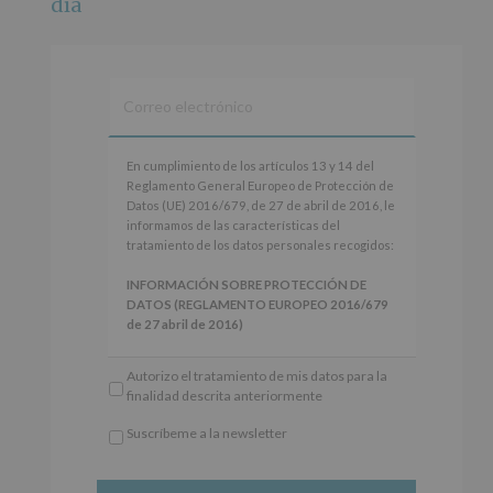
día
Ver en Facebook
·
Compartir
Alcobendas Imagina
está en Recinto
Ferial De Alcobendas.
3 meses hace
IMAGINA SOUND SAN ISDRO
En
En cumplimiento de los artículos 13 y 14 del
cumplimiento
Reglamento General Europeo de Protección de
Esta noche la Zona Joven saltará a ritmo de
de
Datos (UE) 2016/679, de 27 de abril de 2016, le
@s.hidalgo.v y @joel_jowe
los
informamos de las características del
artículos
tratamiento de los datos personales recogidos:
Dos fantásticas novedades para disfrutar sin parar.
13
y
INFORMACIÓN SOBRE PROTECCIÓN DE
📍 Zona Joven
14
DATOS (REGLAMENTO EUROPEO 2016/679
🎫 Entrada libre hasta completar aforo
del
de 27 abril de 2016)
Reglamento
#alcobendas
#imaginasound
#SanIsidro2026
General
Responsable
: AYUNTAMIENTO DE
Autorizo el tratamiento de mis datos para la
Europeo
ALCOBENDAS.
Foto
finalidad descrita anteriormente
de
Finalidad
: Información actividades y programas
Protección
Ver en Facebook
·
Compartir
participativos para jóvenes.
Suscríbeme a la newsletter
de
Legitimación
: Consentimiento del interesado
*
Datos
para este fin específico.
Obligatorio
(UE)
Destinatarios
: No se cederán datos a terceros,