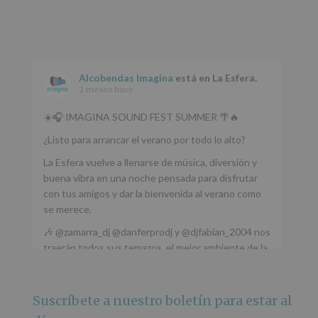
Alcobendas Imagina
está en La Esfera.
2 meses hace
☀️🎧 IMAGINA SOUND FEST SUMMER 🌴🔥
¿Listo para arrancar el verano por todo lo alto?
La Esfera vuelve a llenarse de música, diversión y
buena vibra en una noche pensada para disfrutar
con tus amigos y dar la bienvenida al verano como
se merece.
🎶 @zamarra_dj @danferprodj y @djfabian_2004 nos
traerán todos sus temazos, el mejor ambiente de la
ciudad y un plan que no te puedes perder.
🌅 Porque este
...
Ver más
Suscríbete a nuestro boletín para estar al
Foto