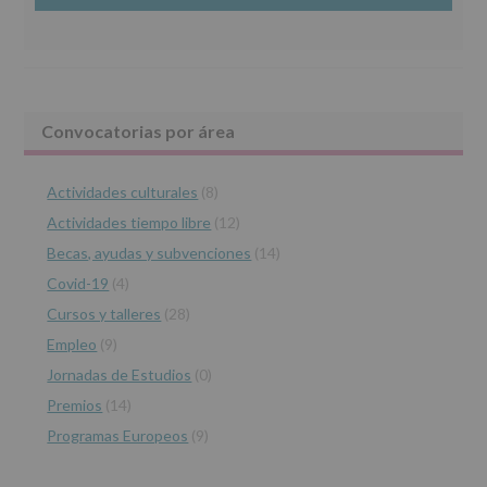
27
www.alcobendas.org
de
abril
de
2016,
le
Barra
Convocatorias por área
informamos
de
lateral
las
características
Actividades culturales
(8)
principal
del
Actividades tiempo libre
(12)
tratamiento
de
Becas, ayudas y subvenciones
(14)
los
Covid-19
(4)
datos
personales
Cursos y talleres
(28)
recogidos:
Empleo
(9)
INFORMACIÓN
Jornadas de Estudios
(0)
SOBRE
PROTECCIÓN
Premios
(14)
DE
Programas Europeos
(9)
DATOS
(REGLAMENTO
EUROPEO