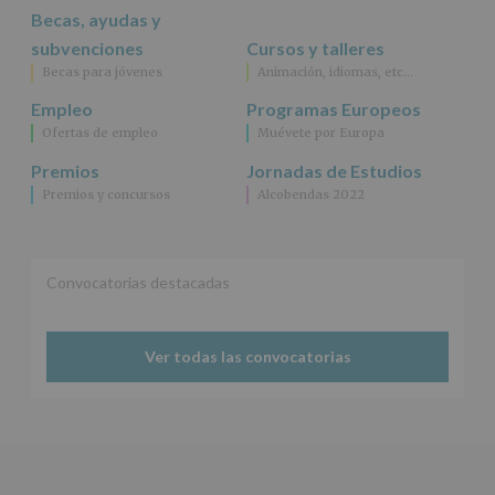
fin
Becas, ayudas y
específico.
subvenciones
Cursos y talleres
Destinatarios
:
Becas para jóvenes
Animación, idiomas, etc…
No
se
Empleo
Programas Europeos
cederán
Ofertas de empleo
Muévete por Europa
datos
a
Premios
Jornadas de Estudios
terceros,
Premios y concursos
Alcobendas 2022
salvo
obligación
legal.
Derechos:
De
Convocatorias destacadas
acceso,
rectificación,
supresión,
así
Ver todas las convocatorias
como
otros
derechos,
según
se
explica
en