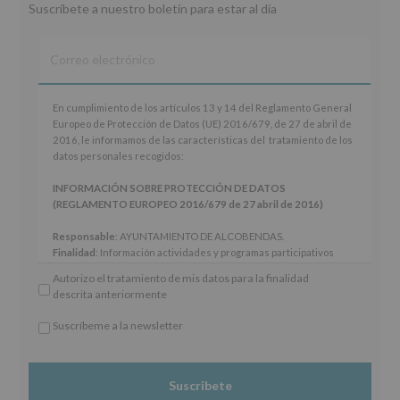
Suscríbete a nuestro boletín para estar al día
En
En cumplimiento de los artículos 13 y 14 del Reglamento General
cumplimiento
Europeo de Protección de Datos (UE) 2016/679, de 27 de abril de
de
2016, le informamos de las características del tratamiento de los
los
datos personales recogidos:
artículos
13
INFORMACIÓN SOBRE PROTECCIÓN DE DATOS
y
(REGLAMENTO EUROPEO 2016/679 de 27 abril de 2016)
14
del
Responsable
: AYUNTAMIENTO DE ALCOBENDAS.
Reglamento
Finalidad
: Información actividades y programas participativos
General
para jóvenes.
Autorizo el tratamiento de mis datos para la finalidad
Europeo
Legitimación
: Consentimiento del interesado para este fin
descrita anteriormente
de
específico.
Protección
Destinatarios
: No se cederán datos a terceros, salvo obligación
Suscríbeme a la newsletter
de
legal.
*
Datos
Derechos:
De acceso, rectificación, supresión, así como otros
Obligatorio
(UE)
derechos, según se explica en la información adicional.
2016/679,
Información adicional
: Puede consultar el apartado Aquí
de
Protegemos tus Datos de nuestra página web: