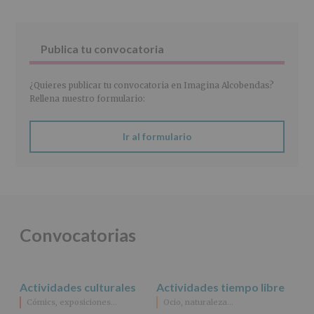
2016/679
de
27
abril
Publica tu convocatoria
de
2016)
¿Quieres publicar tu convocatoria en Imagina Alcobendas?
Responsable
:
Rellena nuestro formulario:
AYUNTAMIENTO
DE
ALCOBENDAS.
Ir al formulario
Finalidad
:
Información
actividades
y
programas
participativos
para
Convocatorias
jóvenes.
Legitimación
:
Consentimiento
del
Actividades culturales
Actividades tiempo libre
interesado
para
Cómics, exposiciones…
Ocio, naturaleza…
este