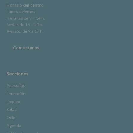
explica
Horario del centro
en
Lunes a viernes
la
mañanas de 9 – 14 h.
información
tardes de 16 – 20 h.
adicional.
Información
Agosto: de 9 a 17 h.
adicional
:
Puede
consultar
Contactanos
el
apartado
Aquí
Protegemos
tus
Secciones
Datos
de
Asesorías
nuestra
Formación
página
web:
Empleo
www.alcobendas.org
Salud
*
Ocio
Obligatorio
Agenda