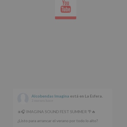
Youtube
Datos
whatsap
de
nuestra
página
web:
www.alcobendas.org
*
Obligatorio
Alcobendas Imagina
está en La Esfera.
2 meses hace
☀️🎧 IMAGINA SOUND FEST SUMMER 🌴🔥
¿Listo para arrancar el verano por todo lo alto?