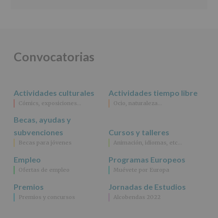
Información
actividades
y
programas
participativos
para
Convocatorias
jóvenes.
Legitimación
:
Consentimiento
del
Actividades culturales
Actividades tiempo libre
interesado
para
Cómics, exposiciones…
Ocio, naturaleza…
este
fin
Becas, ayudas y
específico.
subvenciones
Cursos y talleres
Destinatarios
:
Becas para jóvenes
Animación, idiomas, etc…
No
se
Empleo
Programas Europeos
cederán
Ofertas de empleo
Muévete por Europa
datos
a
Premios
Jornadas de Estudios
terceros,
Premios y concursos
Alcobendas 2022
salvo
obligación
legal.