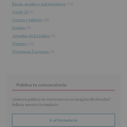
de
Becas, ayudas y subvenciones
(14)
los
Covid-19
(4)
datos
personales
Cursos y talleres
(28)
recogidos:
Empleo
(9)
INFORMACIÓN
Jornadas de Estudios
(0)
SOBRE
PROTECCIÓN
Premios
(14)
DE
Programas Europeos
(9)
DATOS
(REGLAMENTO
EUROPEO
2016/679
de
27
abril
Publica tu convocatoria
de
2016)
¿Quieres publicar tu convocatoria en Imagina Alcobendas?
Responsable
:
Rellena nuestro formulario:
AYUNTAMIENTO
DE
ALCOBENDAS.
Ir al formulario
Finalidad
: