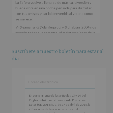
La Esfera vuelve a llenarse de música, diversión y
buena vibra en una noche pensada para disfrutar
con tus amigos y dar la bienvenida al verano como
se merece.
🎶 @zamarra_dj @danferprodj y @djfabian_2004 nos
traerán todos sus temazos, el mejor ambiente de la
ciudad y un plan que no te puedes perder.
🌅 Porque este
...
Ver más
Suscríbete a nuestro boletín para estar al
Foto
día
Ver en Facebook
·
Compartir
Alcobendas Imagina
está en Recinto
Ferial De Alcobendas.
3 meses hace
IMAGINA SOUND SAN ISDRO
En
En cumplimiento de los artículos 13 y 14 del
cumplimiento
Reglamento General Europeo de Protección de
Esta noche la Zona Joven saltará a ritmo de
de
Datos (UE) 2016/679, de 27 de abril de 2016, le
@s.hidalgo.v y @joel_jowe
los
informamos de las características del
artículos