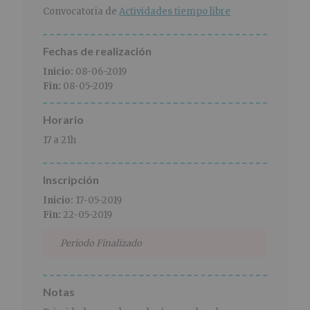
r
n
l
Convocatoria de
Actividades tiempo libre
i
c
p
n
i
r
c
p
i
Fechas de realización
i
a
n
Inicio:
08-06-2019
p
l
c
Fin:
08-05-2019
a
i
l
p
Horario
a
l
17 a 21h
Inscripción
Inicio:
17-05-2019
Fin:
22-05-2019
Periodo Finalizado
Notas