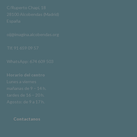
obligación
Video
legal.
C/Ruperto Chapí, 18
Derechos:
Ver en Facebook
·
Compartir
28100 Alcobendas (Madrid)
De
España
acceso,
rectificación,
oij@imagina.alcobendas.org
supresión,
así
como
Tlf. 91 659 09 57
otros
derechos,
WhatsApp: 674 609 503
según
se
explica
Horario del centro
en
Lunes a viernes
la
mañanas de 9 – 14 h.
información
tardes de 16 – 20 h.
adicional.
Información
Agosto: de 9 a 17 h.
adicional
:
Puede
consultar
Contactanos
el
apartado
Aquí