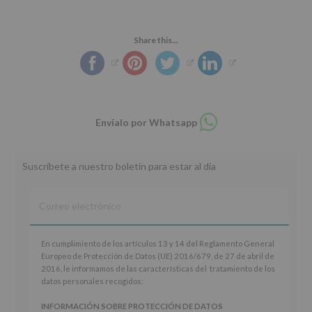
Share this...
Compartir
Envíalo por Whatsapp
en
whatsapp
Suscríbete a nuestro boletín para estar al día
En
En cumplimiento de los artículos 13 y 14 del Reglamento General
cumplimiento
Europeo de Protección de Datos (UE) 2016/679, de 27 de abril de
de
2016, le informamos de las características del tratamiento de los
los
datos personales recogidos:
artículos
13
INFORMACIÓN SOBRE PROTECCIÓN DE DATOS