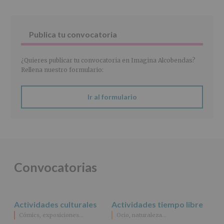
2016/679
de
27
abril
Publica tu convocatoria
de
2016)
¿Quieres publicar tu convocatoria en Imagina Alcobendas?
Responsable
:
Rellena nuestro formulario:
AYUNTAMIENTO
DE
ALCOBENDAS.
Ir al formulario
Finalidad
:
Información
actividades
y
programas
participativos
para
Convocatorias
jóvenes.
Legitimación
:
Consentimiento
del
Actividades culturales
Actividades tiempo libre
interesado
para
Cómics, exposiciones…
Ocio, naturaleza…
este