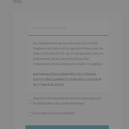
día
Ver en Facebook
·
Compartir
Alcobendas Imagina
está en Recinto
Ferial De Alcobendas.
3 meses hace
IMAGINA SOUND SAN ISDRO
En
En cumplimiento de los artículos 13 y 14 del
cumplimiento
Reglamento General Europeo de Protección de
Esta noche la Zona Joven saltará a ritmo de
de
Datos (UE) 2016/679, de 27 de abril de 2016, le
@s.hidalgo.v y @joel_jowe
los
informamos de las características del
artículos
tratamiento de los datos personales recogidos:
Dos fantásticas novedades para disfrutar sin parar.
13
y
INFORMACIÓN SOBRE PROTECCIÓN DE
📍 Zona Joven
14
DATOS (REGLAMENTO EUROPEO 2016/679
🎫 Entrada libre hasta completar aforo
del
de 27 abril de 2016)
Reglamento
#alcobendas
#imaginasound
#SanIsidro2026
General
Responsable
: AYUNTAMIENTO DE
Autorizo el tratamiento de mis datos para la
Europeo
ALCOBENDAS.
Foto
finalidad descrita anteriormente
de
Finalidad
: Información actividades y programas
Protección
Ver en Facebook
·
Compartir
participativos para jóvenes.
Suscríbeme a la newsletter
de
Legitimación
: Consentimiento del interesado
*
Datos
para este fin específico.
Obligatorio
(UE)
Destinatarios
: No se cederán datos a terceros,
Alcobendas Imagina
está en Recinto