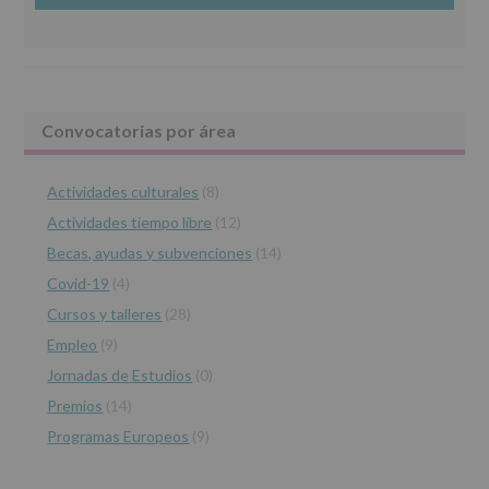
27
www.alcobendas.org
de
abril
de
2016,
le
Barra
Convocatorias por área
informamos
de
lateral
las
características
Actividades culturales
(8)
principal
del
Actividades tiempo libre
(12)
tratamiento
de
Becas, ayudas y subvenciones
(14)
los
Covid-19
(4)
datos
personales
Cursos y talleres
(28)
recogidos:
Empleo
(9)
INFORMACIÓN
Jornadas de Estudios
(0)
SOBRE
PROTECCIÓN
Premios
(14)
DE
Programas Europeos
(9)
DATOS
(REGLAMENTO
EUROPEO