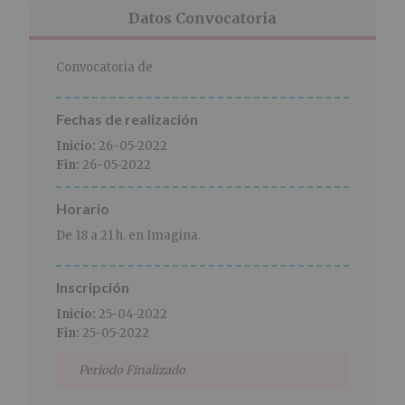
r
n
l
Datos Convocatoria
i
c
p
n
i
r
c
p
i
Convocatoria de
i
a
n
p
l
c
Fechas de realización
a
i
l
p
Inicio:
26-05-2022
a
Fin:
26-05-2022
l
Horario
De 18 a 21 h. en Imagina.
Inscripción
Inicio:
25-04-2022
Fin:
25-05-2022
Periodo Finalizado