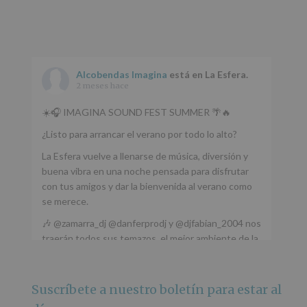
Alcobendas Imagina
está en La Esfera.
2 meses hace
☀️🎧 IMAGINA SOUND FEST SUMMER 🌴🔥
¿Listo para arrancar el verano por todo lo alto?
La Esfera vuelve a llenarse de música, diversión y
buena vibra en una noche pensada para disfrutar
con tus amigos y dar la bienvenida al verano como
se merece.
🎶 @zamarra_dj @danferprodj y @djfabian_2004 nos
traerán todos sus temazos, el mejor ambiente de la
ciudad y un plan que no te puedes perder.
🌅 Porque este
...
Ver más
Suscríbete a nuestro boletín para estar al
Foto