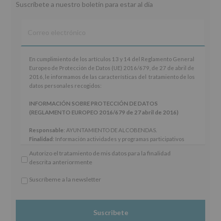
Suscríbete a nuestro boletín para estar al día
En
En cumplimiento de los artículos 13 y 14 del Reglamento General
cumplimiento
Europeo de Protección de Datos (UE) 2016/679, de 27 de abril de
de
2016, le informamos de las características del tratamiento de los
los
datos personales recogidos:
artículos
13
INFORMACIÓN SOBRE PROTECCIÓN DE DATOS
y
(REGLAMENTO EUROPEO 2016/679 de 27 abril de 2016)
14
del
Responsable
: AYUNTAMIENTO DE ALCOBENDAS.
Reglamento
Finalidad
: Información actividades y programas participativos
General
para jóvenes.
Autorizo el tratamiento de mis datos para la finalidad
Europeo
Legitimación
: Consentimiento del interesado para este fin
descrita anteriormente
de
específico.
Protección
Destinatarios
: No se cederán datos a terceros, salvo obligación
Suscríbeme a la newsletter
de
legal.
*
Datos
Derechos:
De acceso, rectificación, supresión, así como otros
Obligatorio
(UE)
derechos, según se explica en la información adicional.
2016/679,
Información adicional
: Puede consultar el apartado Aquí
de
Protegemos tus Datos de nuestra página web: