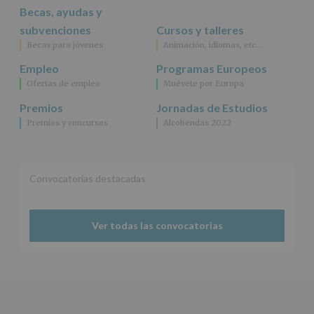
fin
Becas, ayudas y
específico.
subvenciones
Cursos y talleres
Destinatarios
:
Becas para jóvenes
Animación, idiomas, etc…
No
se
Empleo
Programas Europeos
cederán
Ofertas de empleo
Muévete por Europa
datos
a
Premios
Jornadas de Estudios
terceros,
Premios y concursos
Alcobendas 2022
salvo
obligación
legal.
Derechos:
De
Convocatorias destacadas
acceso,
rectificación,
supresión,
así
Ver todas las convocatorias
como
otros
derechos,
según
se
explica
en