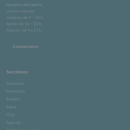
explica
Horario del centro
en
Lunes a viernes
la
mañanas de 9 – 14 h.
información
tardes de 16 – 20 h.
adicional.
Información
Agosto: de 9 a 17 h.
adicional
:
Puede
consultar
Contactanos
el
apartado
Aquí
Protegemos
tus
Secciones
Datos
de
Asesorías
nuestra
Formación
página
web:
Empleo
www.alcobendas.org
Salud
*
Ocio
Obligatorio
Agenda