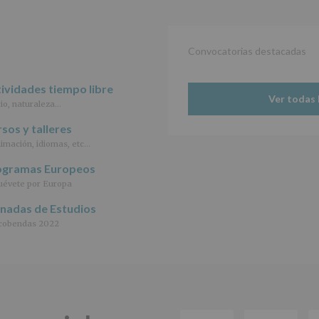
2016,
le
informamos
de
Convocatorias destacadas
las
características
del
ividades tiempo libre
tratamiento
Ver todas 
io, naturaleza…
de
los
sos y talleres
datos
personales
imación, idiomas, etc…
recogidos:
ogramas Europeos
INFORMACIÓN
évete por Europa
SOBRE
rnadas de Estudios
PROTECCIÓN
DE
cobendas 2022
DATOS
(REGLAMENTO
EUROPEO
2016/679
de
27
abril