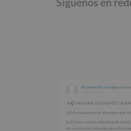
Síguenos en red
Alcobendas Imagina
está 
2 meses hace
☀️🎧 IMAGINA SOUND FEST SUMM
¿Listo para arrancar el verano por to
La Esfera vuelve a llenarse de músic
en una noche pensada para disfrutar