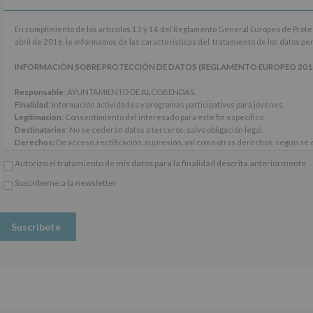
En
En cumplimiento de los artículos 13 y 14 del Reglamento General Europeo de Prot
cumplimiento
abril de 2016, le informamos de las características del tratamiento de los datos p
de
los
INFORMACIÓN SOBRE PROTECCIÓN DE DATOS (REGLAMENTO EUROPEO 2016/67
artículos
13
Responsable
: AYUNTAMIENTO DE ALCOBENDAS.
y
Finalidad
: Información actividades y programas participativos para jóvenes.
14
Legitimación
: Consentimiento del interesado para este fin específico.
del
Destinatarios
: No se cederán datos a terceros, salvo obligación legal.
Reglamento
Derechos:
De acceso, rectificación, supresión, así como otros derechos, según se e
General
Información adicional
: Puede consultar el apartado Aquí Protegemos tus Datos de
Autorizo el tratamiento de mis datos para la finalidad descrita anteriormente
Europeo
www.alcobendas.org
de
Suscríbeme a la newsletter
Protección
*
de
Obligatorio
Datos
(UE)
2016/679,
de
27
de
abril
de