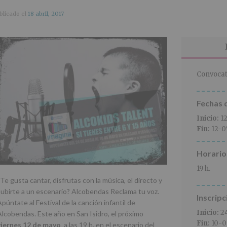
blicado el
18 abril, 2017
Convocat
Fechas d
Inicio:
1
Fin:
12-0
Horario
19 h.
Te gusta cantar, disfrutas con la música, el directo y
subirte a un escenario? Alcobendas Reclama tu voz.
Inscripc
púntate al Festival de la canción infantil de
Inicio:
2
Alcobendas. Este año en San Isidro, el próximo
Fin:
10-0
viernes 12 de mayo
a las 19 h. en el escenario del