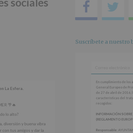
es sociales
de
Facebo
Tw
2016)
Responsable
:
AYUNTAMIENTO
DE
ALCOBENDAS.
Finalidad
:
Suscríbete a nuestro b
Información
actividades
y
programas
participativos
para
jóvenes.
En
Legitimación
:
En cumplimiento de los 
cumplimiento
Consentimiento
General Europeo de Pro
en La Esfera.
de
del
de 27 de abril de 2016, 
los
interesado
características del tra
artículos
para
recogidos:
ER 🌴🔥
13
este
y
fin
do lo alto?
INFORMACIÓN SOBRE
14
específico.
(REGLAMENTO EUROPEO 
del
a, diversión y buena vibra
Destinatarios
:
Reglamento
No
 con tus amigos y dar la
Responsable
: AYUNTA