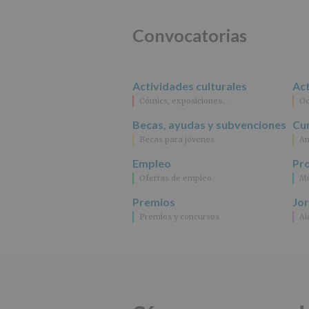
Convocatorias
Actividades culturales
Act
Cómics, exposiciones…
Oc
Becas, ayudas y subvenciones
Cur
Becas para jóvenes
An
Empleo
Pr
Ofertas de empleo
Mu
Premios
Jo
Premios y concursos
Al