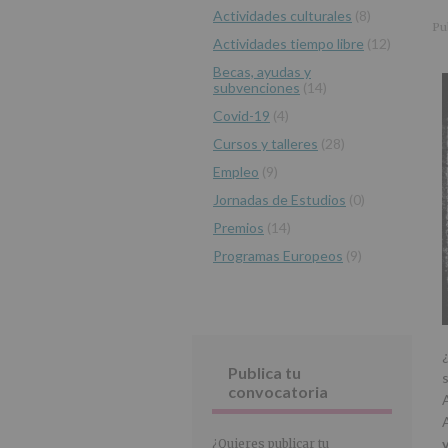
r
n
l
Actividades culturales
(8)
principal
i
c
p
Pu
Actividades tiempo libre
(12)
n
i
r
c
p
i
Becas, ayudas y
subvenciones
(14)
i
a
n
p
l
c
Covid-19
(4)
a
i
Cursos y talleres
(28)
l
p
Empleo
(9)
a
Jornadas de Estudios
(0)
l
Premios
(14)
Programas Europeos
(9)
¿
Publica tu
convocatoria
A
¿Quieres publicar tu