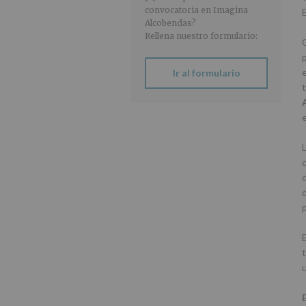
convocatoria en Imagina
Alcobendas?
Rellena nuestro formulario:
e
Ir al formulario
t
e
d