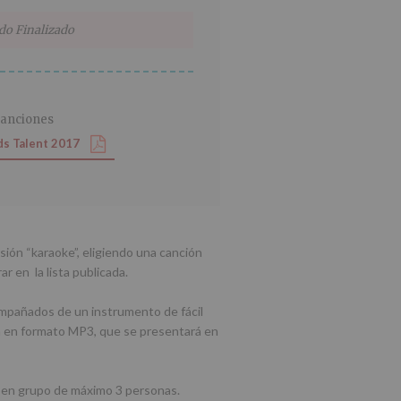
do Finalizado
canciones
ds Talent 2017
sión “karaoke”, eligiendo una canción
r en la lista publicada.
pañados de un instrumento de fácil
da en formato MP3, que se presentará en
o en grupo de máximo 3 personas.