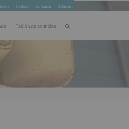
somos
Noticias
Contacto
Galerías
nda
Tablón de anuncios
Buscar