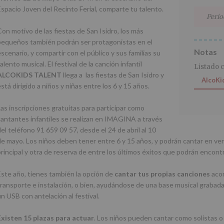
Espacio Joven del Recinto Ferial, comparte tu talento.
Perio
Con motivo de las fiestas de San Isidro, los más
pequeños también podrán ser protagonistas en el
Notas
scenario, y compartir con el público y sus familias su
alento musical. El festival de la canción infantil
Listado 
ALCOKIDS TALENT
llega a las fiestas de San Isidro y
AlcoKi
stá dirigido a niños y niñas entre los 6 y 15 años.
Las inscripciones gratuitas para participar como
cantantes infantiles se realizan en IMAGINA a través
el teléfono 91 659 09 57, desde el 24 de abril al 10
de mayo. Los niños deben tener entre 6 y 15 años, y podrán cantar en ver
principal y otra de reserva de entre los últimos éxitos que podrán encontra
Este año, tienes también la opción de
cantar tus propias canciones
acom
transporte e instalación, o bien, ayudándose de una base musical graba
un USB con antelación al festival.
Existen 15 plazas para actuar
. Los niños pueden cantar como solistas 