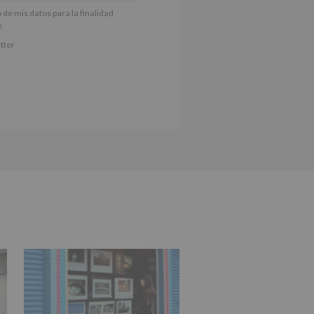
actividades y programas
 de mis datos para la finalidad
nes.
e
iento del interesado para este fin
tter
derán datos a terceros, salvo
ctificación, supresión, así como
e explica en la información
Puede consultar el apartado Aquí
e nuestra página web: