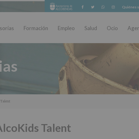
Facebook
Twitter
Whatsapp
Instagram
Quiénes 
sorías
Formación
Empleo
Salud
Ocio
Age
ias
 Talent
AlcoKids Talent