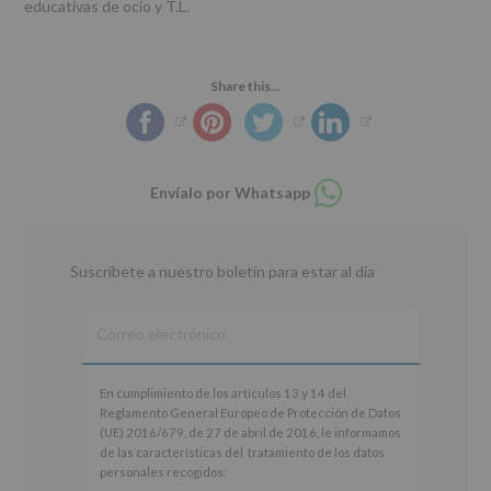
educativas de ocio y T.L.
Share this...
Compartir
Envíalo por Whatsapp
en
whatsapp
Suscríbete a nuestro boletín para estar al día
En
En cumplimiento de los artículos 13 y 14 del
cumplimiento
Reglamento General Europeo de Protección de Datos
de
(UE) 2016/679, de 27 de abril de 2016, le informamos
los
de las características del tratamiento de los datos
artículos
personales recogidos:
13