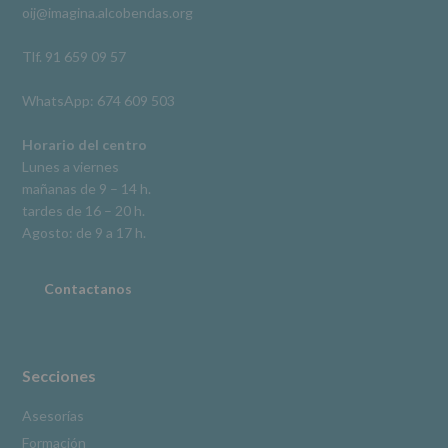
oij@imagina.alcobendas.org
supresión,
así
como
Tlf. 91 659 09 57
otros
derechos,
WhatsApp: 674 609 503
según
se
explica
Horario del centro
en
Lunes a viernes
la
mañanas de 9 – 14 h.
información
tardes de 16 – 20 h.
adicional.
Información
Agosto: de 9 a 17 h.
adicional
:
Puede
consultar
Contactanos
el
apartado
Aquí
Protegemos
tus
Secciones
Datos
de
Asesorías
nuestra
Formación
página