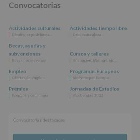
Finalidad
:
Convocatorias
Información
actividades
y
programas
Actividades culturales
Actividades tiempo libre
participativos
para
Cómics, exposiciones…
Ocio, naturaleza…
jóvenes.
Becas, ayudas y
Legitimación
:
Consentimiento
subvenciones
Cursos y talleres
del
Becas para jóvenes
Animación, idiomas, etc…
interesado
para
Empleo
Programas Europeos
este
Ofertas de empleo
Muévete por Europa
fin
específico.
Premios
Jornadas de Estudios
Destinatarios
:
Premios y concursos
Alcobendas 2022
No
se
cederán
datos
a
Convocatorias destacadas
terceros,
salvo
obligación