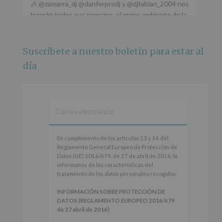
🎶 @zamarra_dj @danferprodj y @djfabian_2004 nos
traerán todos sus temazos, el mejor ambiente de la
ciudad y un plan que no te puedes perder.
🌅 Porque este
...
Ver más
Suscríbete a nuestro boletín para estar al
Foto
día
Ver en Facebook
·
Compartir
Alcobendas Imagina
está en Recinto
Ferial De Alcobendas.
3 meses hace
IMAGINA SOUND SAN ISDRO
En
En cumplimiento de los artículos 13 y 14 del
cumplimiento
Reglamento General Europeo de Protección de
Esta noche la Zona Joven saltará a ritmo de
de
Datos (UE) 2016/679, de 27 de abril de 2016, le
@s.hidalgo.v y @joel_jowe
los
informamos de las características del
artículos
tratamiento de los datos personales recogidos:
Dos fantásticas novedades para disfrutar sin parar.
13
y
INFORMACIÓN SOBRE PROTECCIÓN DE
📍 Zona Joven
14
DATOS (REGLAMENTO EUROPEO 2016/679
🎫 Entrada libre hasta completar aforo
del
de 27 abril de 2016)
Reglamento