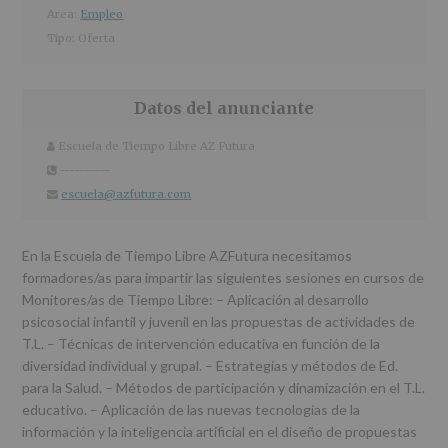
r
n
l
Area:
Empleo
i
c
p
Tipo:
Oferta
n
i
r
c
p
i
i
a
n
Datos del anunciante
p
l
c
a
i
Escuela de Tiempo Libre AZ Futura
Nombre
l
p
y
apellidos:
----------
teléfono
a
escuela@azfutura.com
Email
l
En la Escuela de Tiempo Libre AZFutura necesitamos
formadores/as para impartir las siguientes sesiones en cursos de
Monitores/as de Tiempo Libre: – Aplicación al desarrollo
psicosocial infantil y juvenil en las propuestas de actividades de
T.L. – Técnicas de intervención educativa en función de la
diversidad individual y grupal. – Estrategias y métodos de Ed.
para la Salud. – Métodos de participación y dinamización en el T.L.
educativo. – Aplicación de las nuevas tecnologías de la
información y la inteligencia artificial en el diseño de propuestas