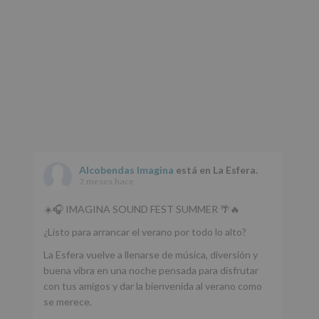
tus
Datos
de
nuestra
página
web:
www.alcobendas.org
*
Obligatorio
Alcobendas Imagina
está en La Esfera.
2 meses hace
☀️🎧 IMAGINA SOUND FEST SUMMER 🌴🔥
¿Listo para arrancar el verano por todo lo alto?
La Esfera vuelve a llenarse de música, diversión y
buena vibra en una noche pensada para disfrutar
con tus amigos y dar la bienvenida al verano como
se merece.