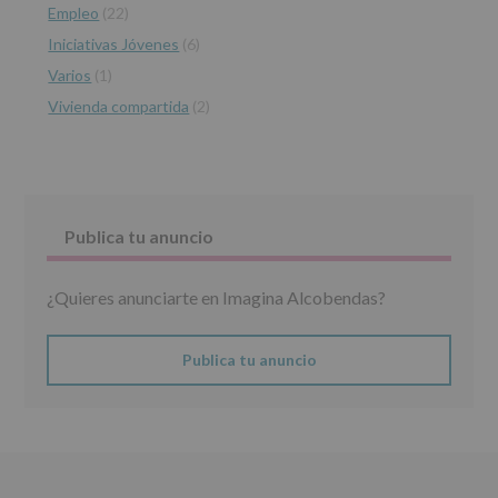
Empleo
(22)
de
los
Iniciativas Jóvenes
(6)
datos
Varios
(1)
personales
recogidos:
Vivienda compartida
(2)
INFORMACIÓN
SOBRE
PROTECCIÓN
DE
DATOS
Publica tu anuncio
(REGLAMENTO
EUROPEO
2016/679
¿Quieres anunciarte en Imagina Alcobendas?
de
27
abril
de
Publica tu anuncio
2016)
Responsable
:
AYUNTAMIENTO
DE
ALCOBENDAS.