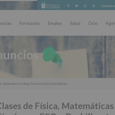
Facebook
Twitter
Whatsapp
Instagram
Quiénes 
sorías
Formación
Empleo
Salud
Ocio
Age
nuncios
ca, Matemáticas y Dibujo Técnico en ESO y Bachillerato
lases de Física, Matemáticas