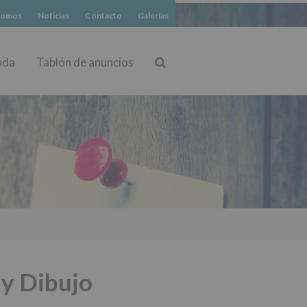
somos
Noticias
Contacto
Galerías
nda
Tablón de anuncios
Buscar
 y Dibujo