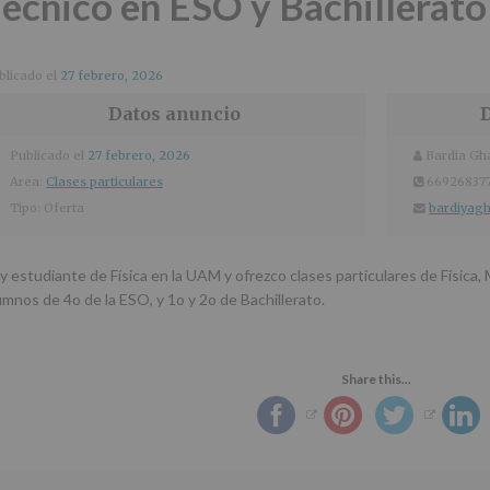
écnico en ESO y Bachillerato
blicado el
27 febrero, 2026
Datos anuncio
D
Publicado el
27 febrero, 2026
Bardia Gh
Nombre
y
apellidos:
Area:
Clases particulares
66926837
teléfono
Tipo:
Oferta
bardiyag
Email
y estudiante de Física en la UAM y ofrezco clases particulares de Física
umnos de 4o de la ESO, y 1o y 2o de Bachillerato.
Share this...