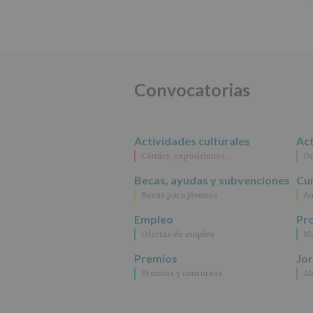
Convocatorias
Actividades culturales
Act
Cómics, exposiciones…
Oc
Becas, ayudas y subvenciones
Cur
Becas para jóvenes
An
Empleo
Pr
Ofertas de empleo
Mu
Premios
Jo
Premios y concursos
Al