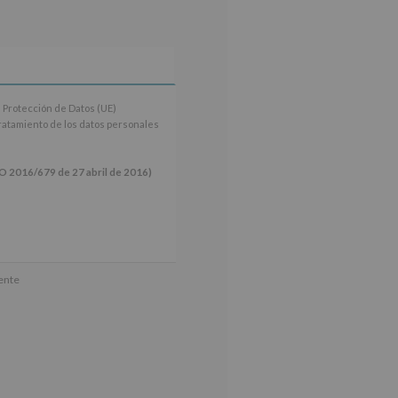
 Protección de Datos (UE)
tratamiento de los datos personales
16/679 de 27 abril de 2016)
ún se explica en la información
mente
tos de nuestra página web: