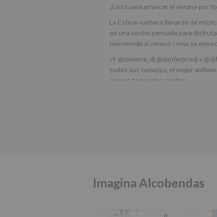
¿Listo para arrancar el verano por to
La Esfera vuelve a llenarse de músic
en una noche pensada para disfrutar
bienvenida al verano como se mere
🎶 @zamarra_dj @danferprodj y @dj
todos sus temazos, el mejor ambient
que no te puedes perder.
🌅 Porque este
...
Ver más
Foto
Ver en Facebook
·
Compartir
Alcobendas Imagina
está 
Alcobendas.
3 meses hace
Imagina Alcobendas
IMAGINA SOUND SAN ISDRO
Esta noche la Zona Joven saltará a r
@joel_jowe