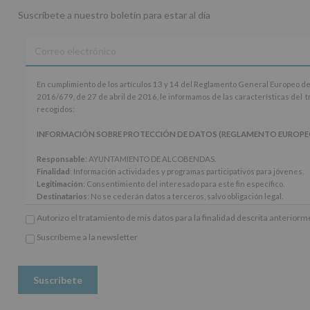
Suscríbete a nuestro boletín para estar al día
En
En cumplimiento de los artículos 13 y 14 del Reglamento General Europeo de
cumplimiento
2016/679, de 27 de abril de 2016, le informamos de las características del 
de
recogidos:
los
artículos
INFORMACIÓN SOBRE PROTECCIÓN DE DATOS (REGLAMENTO EUROPEO 20
13
y
Responsable
: AYUNTAMIENTO DE ALCOBENDAS.
14
Finalidad
: Información actividades y programas participativos para jóvenes.
del
Legitimación
: Consentimiento del interesado para este fin específico.
Reglamento
Destinatarios
: No se cederán datos a terceros, salvo obligación legal.
General
Derechos:
De acceso, rectificación, supresión, así como otros derechos, seg
Autorizo el tratamiento de mis datos para la finalidad descrita anterior
Europeo
adicional.
de
Información adicional
: Puede consultar el apartado Aquí Protegemos tus Da
Suscríbeme a la newsletter
Protección
*
www.alcobendas.org
de
Obligatorio
Datos
(UE)
2016/679,
de