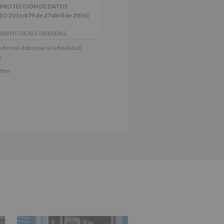
 PROTECCIÓN DE DATOS
2016/679 de 27 abril de 2016)
MIENTO DE ALCOBENDAS.
actividades y programas
 de mis datos para la finalidad
nes.
e
iento del interesado para este fin
tter
derán datos a terceros, salvo
ctificación, supresión, así como
e explica en la información
Puede consultar el apartado Aquí
e nuestra página web: