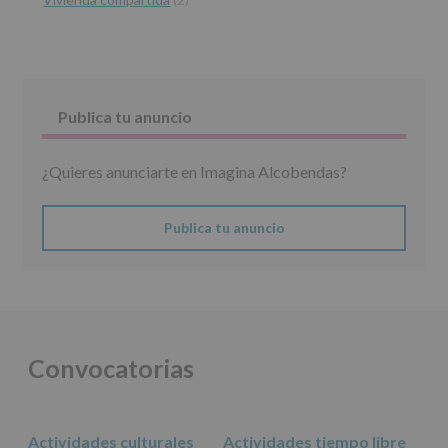
INFORMACIÓN
SOBRE
PROTECCIÓN
DE
DATOS
Publica tu anuncio
(REGLAMENTO
EUROPEO
2016/679
¿Quieres anunciarte en Imagina Alcobendas?
de
27
abril
de
Publica tu anuncio
2016)
Responsable
:
AYUNTAMIENTO
DE
ALCOBENDAS.
Finalidad
:
Convocatorias
Información
actividades
y
programas
Actividades culturales
Actividades tiempo libre
participativos