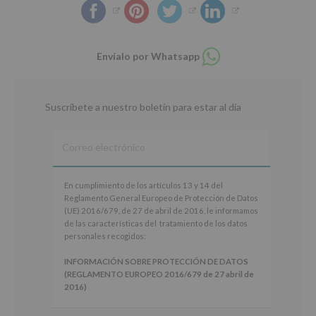
Compartir
Envíalo por Whatsapp
en
whatsapp
Suscríbete a nuestro boletín para estar al día
En
En cumplimiento de los artículos 13 y 14 del
cumplimiento
Reglamento General Europeo de Protección de Datos
de
(UE) 2016/679, de 27 de abril de 2016, le informamos
los
de las características del tratamiento de los datos
artículos
personales recogidos:
13
y
INFORMACIÓN SOBRE PROTECCIÓN DE DATOS
14
(REGLAMENTO EUROPEO 2016/679 de 27 abril de
del
2016)
Reglamento
General
Responsable
: AYUNTAMIENTO DE ALCOBENDAS.