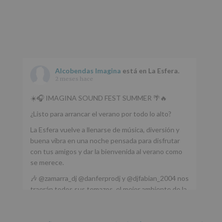
www.alcobendas.org
*
Obligatorio
Alcobendas Imagina
está en La Esfera.
2 meses hace
☀️🎧 IMAGINA SOUND FEST SUMMER 🌴🔥
¿Listo para arrancar el verano por todo lo alto?
La Esfera vuelve a llenarse de música, diversión y
buena vibra en una noche pensada para disfrutar
con tus amigos y dar la bienvenida al verano como
se merece.
🎶 @zamarra_dj @danferprodj y @djfabian_2004 nos
traerán todos sus temazos, el mejor ambiente de la
ciudad y un plan que no te puedes perder.
🌅 Porque este
...
Ver más