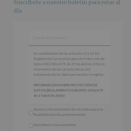
Suscríbete a nuestro boletín para estar al
Foto
día
Ver en Facebook
·
Compartir
Alcobendas Imagina
está en Recinto
Ferial De Alcobendas.
3 meses hace
IMAGINA SOUND SAN ISDRO
En
En cumplimiento de los artículos 13 y 14 del
cumplimiento
Reglamento General Europeo de Protección de
Esta noche la Zona Joven saltará a ritmo de
de
Datos (UE) 2016/679, de 27 de abril de 2016, le
@s.hidalgo.v y @joel_jowe
los
informamos de las características del
artículos
tratamiento de los datos personales recogidos:
Dos fantásticas novedades para disfrutar sin parar.
13
y
INFORMACIÓN SOBRE PROTECCIÓN DE
📍 Zona Joven
14
DATOS (REGLAMENTO EUROPEO 2016/679
🎫 Entrada libre hasta completar aforo
del
de 27 abril de 2016)
Reglamento
#alcobendas
#imaginasound
#SanIsidro2026
General
Responsable
: AYUNTAMIENTO DE
Autorizo el tratamiento de mis datos para la
Europeo
ALCOBENDAS.
Foto
finalidad descrita anteriormente
de
Finalidad
: Información actividades y programas
Protección
Ver en Facebook
·
Compartir
participativos para jóvenes.
Suscríbeme a la newsletter
de
Legitimación
: Consentimiento del interesado
*