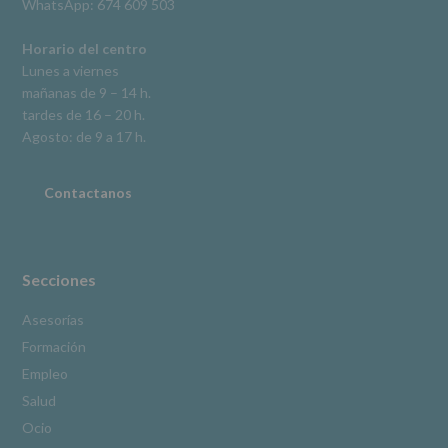
WhatsApp: 674 609 503
según
se
explica
Horario del centro
en
Lunes a viernes
la
mañanas de 9 – 14 h.
información
tardes de 16 – 20 h.
adicional.
Información
Agosto: de 9 a 17 h.
adicional
:
Puede
consultar
Contactanos
el
apartado
Aquí
Protegemos
tus
Secciones
Datos
de
Asesorías
nuestra
Formación
página
web:
Empleo
www.alcobendas.org
Salud
*
Ocio
Obligatorio