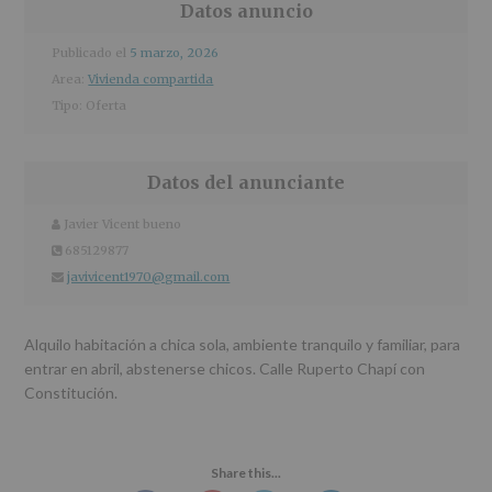
r
n
l
Datos anuncio
i
c
p
n
i
r
Publicado el
5 marzo, 2026
c
p
i
Area:
Vivienda compartida
i
a
n
Tipo:
Oferta
p
l
c
a
i
l
p
Datos del anunciante
a
l
Javier Vicent bueno
Nombre
y
apellidos:
685129877
teléfono
javivicent1970@gmail.com
Email
Alquilo habitación a chica sola, ambiente tranquilo y familiar, para
entrar en abril, abstenerse chicos. Calle Ruperto Chapí con
Constitución.
Share this...