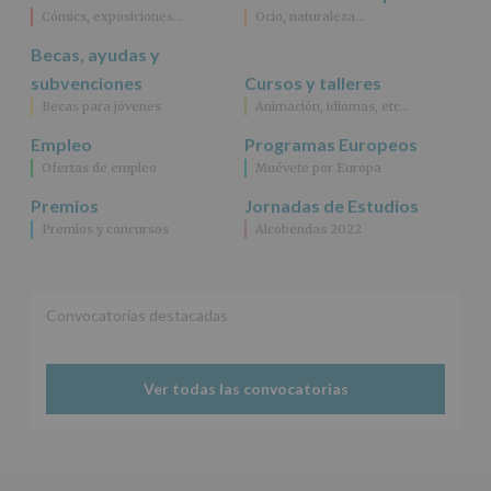
para
Cómics, exposiciones…
Ocio, naturaleza…
jóvenes.
Becas, ayudas y
Legitimación
:
Consentimiento
subvenciones
Cursos y talleres
del
Becas para jóvenes
Animación, idiomas, etc…
interesado
para
Empleo
Programas Europeos
este
Ofertas de empleo
Muévete por Europa
fin
específico.
Premios
Jornadas de Estudios
Destinatarios
:
Premios y concursos
Alcobendas 2022
No
se
cederán
datos
a
Convocatorias destacadas
terceros,
salvo
obligación
Ver todas las convocatorias
legal.
Derechos:
De
acceso,
rectificación,
supresión,