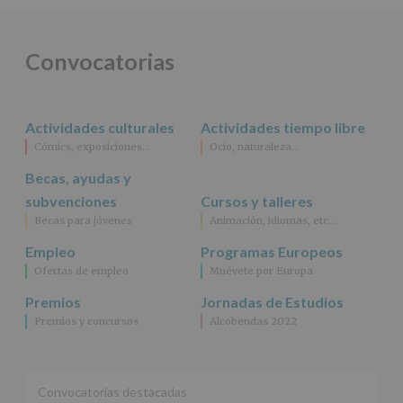
ALCOBENDAS.
Finalidad
:
Información
actividades
Convocatorias
y
programas
participativos
para
Actividades culturales
Actividades tiempo libre
jóvenes.
Legitimación
:
Cómics, exposiciones…
Ocio, naturaleza…
Consentimiento
Becas, ayudas y
del
interesado
subvenciones
Cursos y talleres
para
Becas para jóvenes
Animación, idiomas, etc…
este
fin
Empleo
Programas Europeos
específico.
Ofertas de empleo
Muévete por Europa
Destinatarios
:
No
Premios
Jornadas de Estudios
se
Premios y concursos
Alcobendas 2022
cederán
datos
a
terceros,
salvo
Convocatorias destacadas