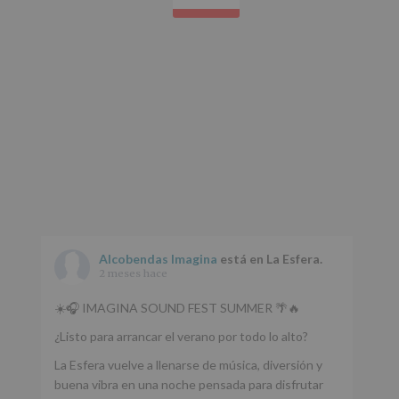
Protegemos
tus
Datos
de
nuestra
página
web:
www.alcobendas.org
*
Obligatorio
Alcobendas Imagina
está en La Esfera.
2 meses hace
☀️🎧 IMAGINA SOUND FEST SUMMER 🌴🔥
¿Listo para arrancar el verano por todo lo alto?
La Esfera vuelve a llenarse de música, diversión y
buena vibra en una noche pensada para disfrutar