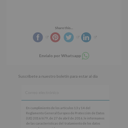
r
n
l
i
c
p
n
i
r
c
p
i
i
a
n
Share this...
p
l
c
a
i
l
p
a
Compartir
Envíalo por Whatsapp
l
en
whatsapp
Suscríbete a nuestro boletín para estar al día
En
En cumplimiento de los artículos 13 y 14 del
cumplimiento
Reglamento General Europeo de Protección de Datos
de
(UE) 2016/679, de 27 de abril de 2016, le informamos
los
de las características del tratamiento de los datos
artículos