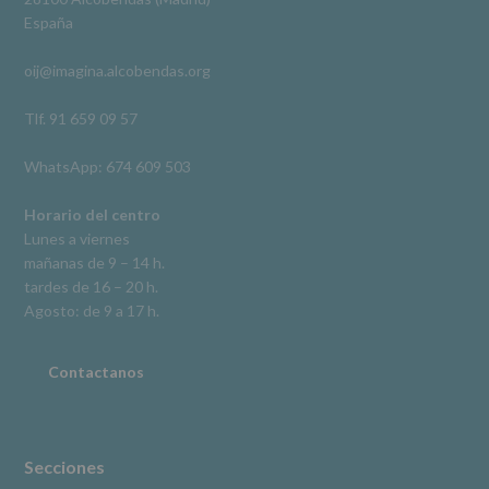
De
España
acceso,
rectificación,
oij@imagina.alcobendas.org
supresión,
así
como
Tlf. 91 659 09 57
otros
derechos,
WhatsApp: 674 609 503
según
se
explica
Horario del centro
en
Lunes a viernes
la
mañanas de 9 – 14 h.
información
tardes de 16 – 20 h.
adicional.
Información
Agosto: de 9 a 17 h.
adicional
:
Puede
consultar
Contactanos
el
apartado
Aquí
Protegemos
tus
Secciones
Datos