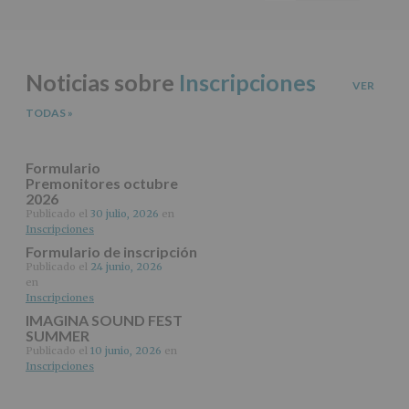
del
principal
tratamiento
ANTERIOR
de
los
datos
Noticias sobre
Inscripciones
personales
VER
recogidos:
TODAS
»
INFORMACIÓN
SOBRE
PROTECCIÓN
Formulario
DE
Premonitores octubre
2026
DATOS
(REGLAMENTO
Publicado el
30 julio, 2026
en
Inscripciones
EUROPEO
2016/679
Formulario de inscripción
de
Publicado el
24 junio, 2026
27
en
abril
Inscripciones
de
IMAGINA SOUND FEST
2016)
SUMMER
Publicado el
10 junio, 2026
en
Responsable
:
Inscripciones
AYUNTAMIENTO
DE