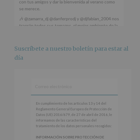
con tus amigos y dar la bienvenida al verano como
se merece.
🎶 @zamarra_dj @danferprodj y @djfabian_2004 nos
traerán todos sus temazos, el mejor ambiente de la
ciudad y un plan que no te puedes perder.
🌅 Porque este
...
Ver más
Suscríbete a nuestro boletín para estar al
Foto
día
Ver en Facebook
·
Compartir
Alcobendas Imagina
está en Recinto
Ferial De Alcobendas.
3 meses hace
IMAGINA SOUND SAN ISDRO
En
En cumplimiento de los artículos 13 y 14 del
cumplimiento
Reglamento General Europeo de Protección de
Esta noche la Zona Joven saltará a ritmo de
de
Datos (UE) 2016/679, de 27 de abril de 2016, le
@s.hidalgo.v y @joel_jowe
los
informamos de las características del
artículos
tratamiento de los datos personales recogidos:
Dos fantásticas novedades para disfrutar sin parar.
13
y
INFORMACIÓN SOBRE PROTECCIÓN DE
📍 Zona Joven