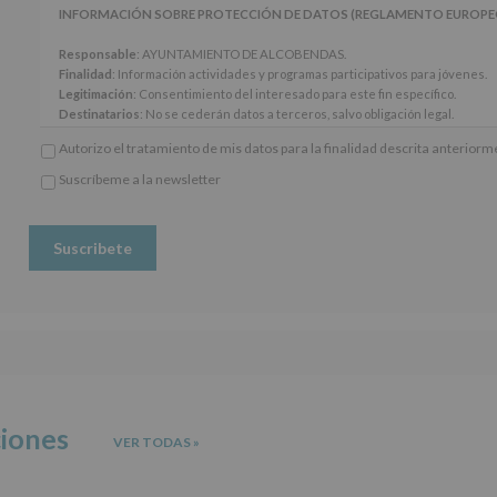
artículos
INFORMACIÓN SOBRE PROTECCIÓN DE DATOS (REGLAMENTO EUROPEO 20
13
y
Responsable
: AYUNTAMIENTO DE ALCOBENDAS.
14
Finalidad
: Información actividades y programas participativos para jóvenes.
del
Legitimación
: Consentimiento del interesado para este fin específico.
Reglamento
Destinatarios
: No se cederán datos a terceros, salvo obligación legal.
General
Derechos:
De acceso, rectificación, supresión, así como otros derechos, seg
Autorizo el tratamiento de mis datos para la finalidad descrita anterior
Europeo
adicional.
de
Información adicional
: Puede consultar el apartado Aquí Protegemos tus Da
Suscríbeme a la newsletter
Protección
*
www.alcobendas.org
de
Obligatorio
Datos
(UE)
2016/679,
de
27
de
abril
de
2016,
le
informamos
ciones
VER TODAS
»
de
las
características