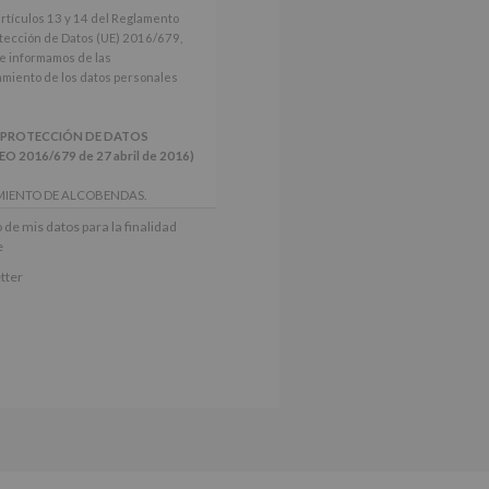
artículos 13 y 14 del Reglamento
tección de Datos (UE) 2016/679,
le informamos de las
tamiento de los datos personales
 PROTECCIÓN DE DATOS
2016/679 de 27 abril de 2016)
MIENTO DE ALCOBENDAS.
actividades y programas
 de mis datos para la finalidad
nes.
e
iento del interesado para este fin
tter
derán datos a terceros, salvo
ctificación, supresión, así como
e explica en la información
Puede consultar el apartado Aquí
e nuestra página web: