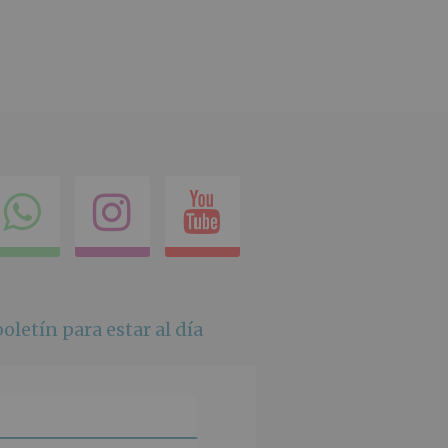
ok
itter
Compartir
Instagram
Youtube
en
whatsapp
oletín para estar al día