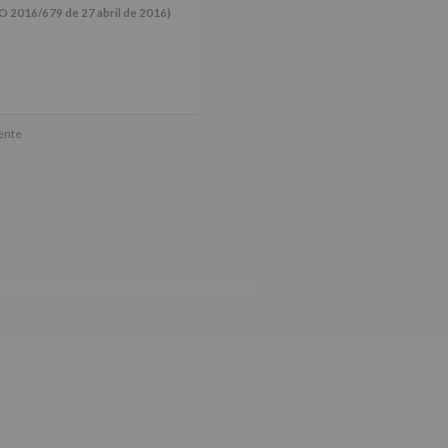
16/679 de 27 abril de 2016)
ún se explica en la información
mente
tos de nuestra página web: