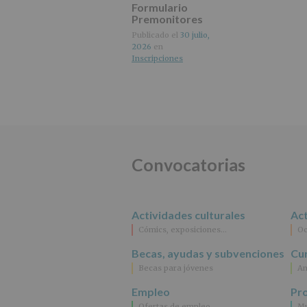
Formulario
Premonitores
octubre 2026
Publicado el
30 julio,
2026
en
Inscripciones
Convocatorias
Actividades culturales
Act
Cómics, exposiciones…
Oc
Becas, ayudas y subvenciones
Cur
Becas para jóvenes
An
Empleo
Pr
Ofertas de empleo
Mu