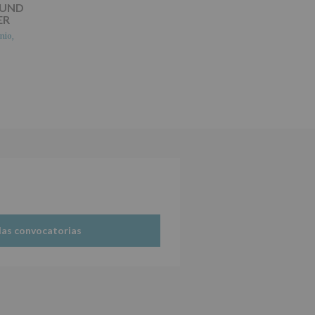
OUND
ER
nio,
las convocatorias