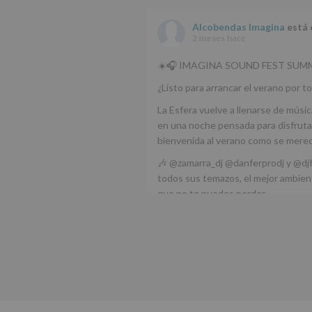
Alcobendas Imagina
está 
2 meses hace
☀️🎧 IMAGINA SOUND FEST SUMM
¿Listo para arrancar el verano por to
La Esfera vuelve a llenarse de músic
en una noche pensada para disfrutar
bienvenida al verano como se mere
🎶 @zamarra_dj @danferprodj y @dj
todos sus temazos, el mejor ambient
que no te puedes perder.
🌅 Porque este
...
Ver más
Foto
Ver en Facebook
·
Compartir
Alcobendas Imagina
está 