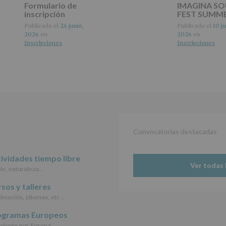
Formulario de
IMAGINA S
del
inscripción
FEST SUMM
tratamiento
de
Publicado el
24 junio,
Publicado el
10 ju
los
2026
en
2026
en
datos
Inscripciones
Inscripciones
personales
recogidos:
INFORMACIÓN
SOBRE
PROTECCIÓN
DE
DATOS
(REGLAMENTO
Convocatorias destacadas
EUROPEO
2016/679
de
ividades tiempo libre
27
Ver todas 
abril
io, naturaleza…
de
sos y talleres
2016)
imación, idiomas, etc…
Responsable
:
ogramas Europeos
AYUNTAMIENTO
DE
évete por Europa