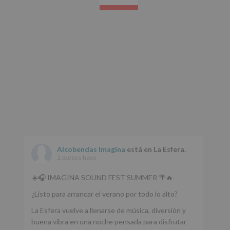
Protegemos
tus
Datos
de
nuestra
página
web:
www.alcobendas.org
*
Obligatorio
Alcobendas Imagina
está en La Esfera.
2 meses hace
☀️🎧 IMAGINA SOUND FEST SUMMER 🌴🔥
¿Listo para arrancar el verano por todo lo alto?
La Esfera vuelve a llenarse de música, diversión y
buena vibra en una noche pensada para disfrutar