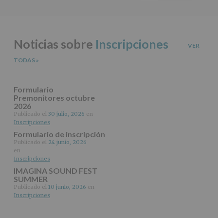
del
principal
tratamiento
ANTERIOR
de
los
datos
Noticias sobre
Inscripciones
personales
VER
recogidos:
TODAS
»
INFORMACIÓN
SOBRE
PROTECCIÓN
Formulario
DE
Premonitores octubre
2026
DATOS
(REGLAMENTO
Publicado el
30 julio, 2026
en
Inscripciones
EUROPEO
2016/679
Formulario de inscripción
de
Publicado el
24 junio, 2026
27
en
abril
Inscripciones
de
IMAGINA SOUND FEST
2016)
SUMMER
Publicado el
10 junio, 2026
en
Responsable
:
Inscripciones
AYUNTAMIENTO
DE