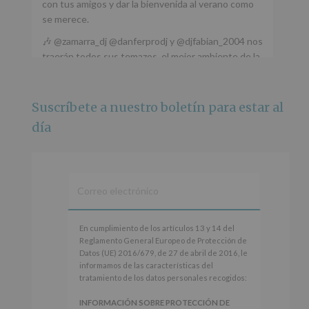
con tus amigos y dar la bienvenida al verano como
se merece.
🎶 @zamarra_dj @danferprodj y @djfabian_2004 nos
traerán todos sus temazos, el mejor ambiente de la
ciudad y un plan que no te puedes perder.
🌅 Porque este
...
Ver más
Suscríbete a nuestro boletín para estar al
Foto
día
Ver en Facebook
·
Compartir
Alcobendas Imagina
está en Recinto
Ferial De Alcobendas.
3 meses hace
IMAGINA SOUND SAN ISDRO
En
En cumplimiento de los artículos 13 y 14 del
cumplimiento
Reglamento General Europeo de Protección de
Esta noche la Zona Joven saltará a ritmo de
de
Datos (UE) 2016/679, de 27 de abril de 2016, le
@s.hidalgo.v y @joel_jowe
los
informamos de las características del
artículos
tratamiento de los datos personales recogidos:
Dos fantásticas novedades para disfrutar sin parar.
13
y
INFORMACIÓN SOBRE PROTECCIÓN DE
📍 Zona Joven