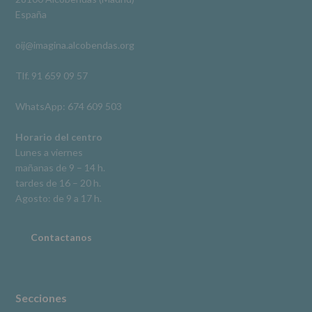
De
España
acceso,
rectificación,
oij@imagina.alcobendas.org
supresión,
así
como
Tlf. 91 659 09 57
otros
derechos,
WhatsApp: 674 609 503
según
se
explica
Horario del centro
en
Lunes a viernes
la
mañanas de 9 – 14 h.
información
tardes de 16 – 20 h.
adicional.
Información
Agosto: de 9 a 17 h.
adicional
:
Puede
consultar
Contactanos
el
apartado
Aquí
Protegemos
tus
Secciones
Datos