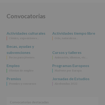
ALCOBENDAS.
Finalidad
:
Información
actividades
Convocatorias
y
programas
participativos
para
Actividades culturales
Actividades tiempo libre
jóvenes.
Legitimación
:
Cómics, exposiciones…
Ocio, naturaleza…
Consentimiento
Becas, ayudas y
del
interesado
subvenciones
Cursos y talleres
para
Becas para jóvenes
Animación, idiomas, etc…
este
fin
Empleo
Programas Europeos
específico.
Ofertas de empleo
Muévete por Europa
Destinatarios
:
No
Premios
Jornadas de Estudios
se
Premios y concursos
Alcobendas 2022
cederán
datos
a
terceros,
salvo
Convocatorias destacadas