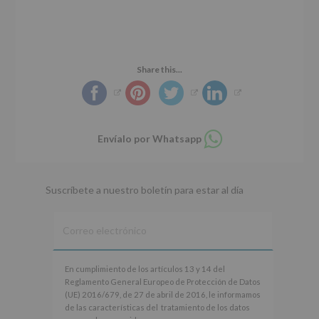
r
n
l
i
c
p
n
i
r
c
p
i
i
a
n
Share this...
p
l
c
a
i
l
p
a
Compartir
Envíalo por Whatsapp
l
en
whatsapp
Suscríbete a nuestro boletín para estar al día
En
En cumplimiento de los artículos 13 y 14 del
cumplimiento
Reglamento General Europeo de Protección de Datos
de
(UE) 2016/679, de 27 de abril de 2016, le informamos
los
de las características del tratamiento de los datos
artículos