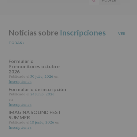
VOLVER
PÁGINA
del
principal
tratamiento
ANTERIOR
de
los
datos
Noticias sobre
Inscripciones
personales
VER
recogidos:
TODAS
»
INFORMACIÓN
SOBRE
PROTECCIÓN
Formulario
DE
Premonitores octubre
2026
DATOS
(REGLAMENTO
Publicado el
30 julio, 2026
en
Inscripciones
EUROPEO
2016/679
Formulario de inscripción
de
Publicado el
24 junio, 2026
27
en
abril
Inscripciones
de
IMAGINA SOUND FEST
2016)
SUMMER
Publicado el
10 junio, 2026
en
Responsable
:
Inscripciones
AYUNTAMIENTO