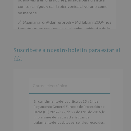
con tus amigos y dar la bienvenida al verano como
se merece.
🎶 @zamarra_dj @danferprodj y @djfabian_2004 nos
traerán todos sus temazos, el mejor ambiente de la
ciudad y un plan que no te puedes perder.
🌅 Porque este
...
Ver más
Suscríbete a nuestro boletín para estar al
Foto
día
Ver en Facebook
·
Compartir
Alcobendas Imagina
está en Recinto
Ferial De Alcobendas.
3 meses hace
IMAGINA SOUND SAN ISDRO
En
En cumplimiento de los artículos 13 y 14 del
cumplimiento
Reglamento General Europeo de Protección de
Esta noche la Zona Joven saltará a ritmo de
de
Datos (UE) 2016/679, de 27 de abril de 2016, le
@s.hidalgo.v y @joel_jowe
los
informamos de las características del
artículos
tratamiento de los datos personales recogidos:
Dos fantásticas novedades para disfrutar sin parar.
13