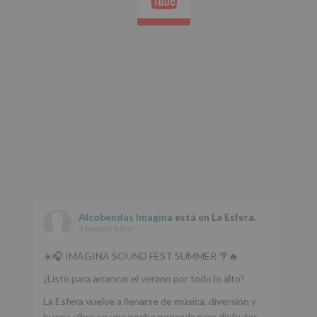
Aquí
Protegemos
tus
Datos
de
nuestra
página
web:
www.alcobendas.org
*
Obligatorio
Alcobendas Imagina
está en La Esfera.
2 meses hace
☀️🎧 IMAGINA SOUND FEST SUMMER 🌴🔥
¿Listo para arrancar el verano por todo lo alto?
La Esfera vuelve a llenarse de música, diversión y
buena vibra en una noche pensada para disfrutar