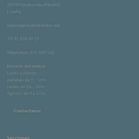
Derechos:
Ver en Facebook
·
Compartir
28100 Alcobendas (Madrid)
De
España
acceso,
rectificación,
oij@imagina.alcobendas.org
supresión,
así
como
Tlf. 91 659 09 57
otros
derechos,
WhatsApp: 674 609 503
según
se
explica
Horario del centro
en
Lunes a viernes
la
mañanas de 9 – 14 h.
información
tardes de 16 – 20 h.
adicional.
Información
Agosto: de 9 a 17 h.
adicional
:
Puede
consultar
Contactanos
el
apartado
Aquí
Protegemos
tus
Secciones