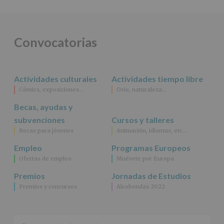
DE
ALCOBENDAS.
Finalidad
:
Información
actividades
Convocatorias
y
programas
participativos
para
Actividades culturales
Actividades tiempo libre
jóvenes.
Legitimación
:
Cómics, exposiciones…
Ocio, naturaleza…
Consentimiento
Becas, ayudas y
del
interesado
subvenciones
Cursos y talleres
para
Becas para jóvenes
Animación, idiomas, etc…
este
fin
Empleo
Programas Europeos
específico.
Ofertas de empleo
Muévete por Europa
Destinatarios
:
No
Premios
Jornadas de Estudios
se
Premios y concursos
Alcobendas 2022
cederán
datos
a
terceros,