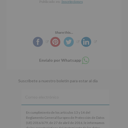
r
n
l
Publicado en:
Inscripciones
i
c
p
n
i
r
c
p
i
i
a
n
p
l
c
Share this...
a
i
l
p
a
l
Compartir
Envíalo por Whatsapp
en
whatsapp
Suscríbete a nuestro boletín para estar al día
En
En cumplimiento de los artículos 13 y 14 del
cumplimiento
Reglamento General Europeo de Protección de Datos
de
(UE) 2016/679, de 27 de abril de 2016, le informamos
los
de las características del tratamiento de los datos