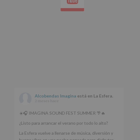
Aquí
Protegemos
tus
Datos
de
nuestra
página
web:
www.alcobendas.org
*
Obligatorio
Alcobendas Imagina
está en La Esfera.
2 meses hace
☀️🎧 IMAGINA SOUND FEST SUMMER 🌴🔥
¿Listo para arrancar el verano por todo lo alto?
La Esfera vuelve a llenarse de música, diversión y
buena vibra en una noche pensada para disfrutar