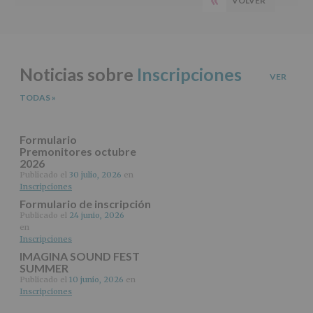
VOLVER
PÁGINA
del
principal
tratamiento
ANTERIOR
de
los
datos
Noticias sobre
Inscripciones
personales
VER
recogidos:
TODAS
»
INFORMACIÓN
SOBRE
PROTECCIÓN
Formulario
DE
Premonitores octubre
2026
DATOS
(REGLAMENTO
Publicado el
30 julio, 2026
en
Inscripciones
EUROPEO
2016/679
Formulario de inscripción
de
Publicado el
24 junio, 2026
27
en
abril
Inscripciones
de
IMAGINA SOUND FEST
2016)
SUMMER
Publicado el
10 junio, 2026
en
Responsable
:
Inscripciones
AYUNTAMIENTO