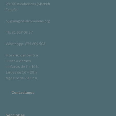
Derechos:
Ver en Facebook
·
Compartir
28100 Alcobendas (Madrid)
De
España
acceso,
rectificación,
oij@imagina.alcobendas.org
supresión,
así
como
Tlf. 91 659 09 57
otros
derechos,
WhatsApp: 674 609 503
según
se
explica
Horario del centro
en
Lunes a viernes
la
mañanas de 9 – 14 h.
información
tardes de 16 – 20 h.
adicional.
Información
Agosto: de 9 a 17 h.
adicional
:
Puede
consultar
Contactanos
el
apartado
Aquí
Protegemos
tus
Secciones