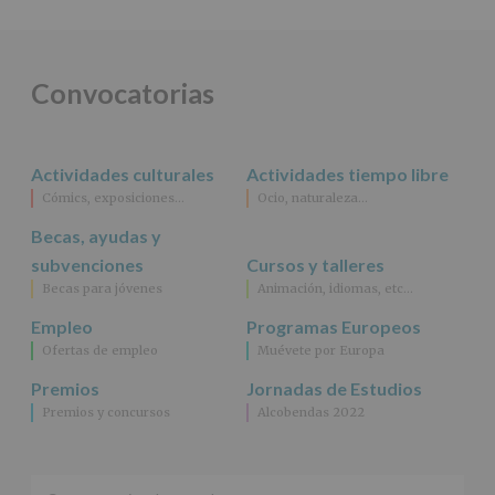
DE
ALCOBENDAS.
Finalidad
:
Información
actividades
Convocatorias
y
programas
participativos
para
Actividades culturales
Actividades tiempo libre
jóvenes.
Legitimación
:
Cómics, exposiciones…
Ocio, naturaleza…
Consentimiento
Becas, ayudas y
del
interesado
subvenciones
Cursos y talleres
para
Becas para jóvenes
Animación, idiomas, etc…
este
fin
Empleo
Programas Europeos
específico.
Ofertas de empleo
Muévete por Europa
Destinatarios
:
No
Premios
Jornadas de Estudios
se
Premios y concursos
Alcobendas 2022
cederán
datos
a
terceros,