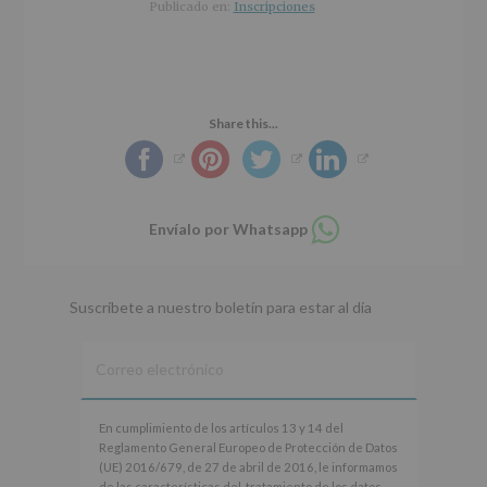
r
n
l
Publicado en:
Inscripciones
i
c
p
n
i
r
c
p
i
i
a
n
p
l
c
Share this...
a
i
l
p
a
l
Compartir
Envíalo por Whatsapp
en
whatsapp
Suscríbete a nuestro boletín para estar al día
En
En cumplimiento de los artículos 13 y 14 del
cumplimiento
Reglamento General Europeo de Protección de Datos
de
(UE) 2016/679, de 27 de abril de 2016, le informamos
los
de las características del tratamiento de los datos