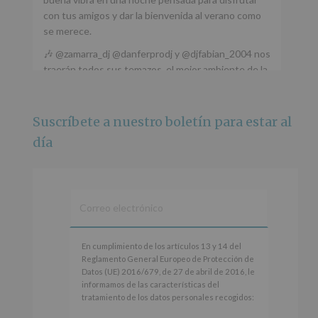
con tus amigos y dar la bienvenida al verano como
se merece.
🎶 @zamarra_dj @danferprodj y @djfabian_2004 nos
traerán todos sus temazos, el mejor ambiente de la
ciudad y un plan que no te puedes perder.
🌅 Porque este
...
Ver más
Suscríbete a nuestro boletín para estar al
Foto
día
Ver en Facebook
·
Compartir
Alcobendas Imagina
está en Recinto
Ferial De Alcobendas.
3 meses hace
IMAGINA SOUND SAN ISDRO
En
En cumplimiento de los artículos 13 y 14 del
cumplimiento
Reglamento General Europeo de Protección de
Esta noche la Zona Joven saltará a ritmo de
de
Datos (UE) 2016/679, de 27 de abril de 2016, le
@s.hidalgo.v y @joel_jowe
los
informamos de las características del
artículos
tratamiento de los datos personales recogidos:
Dos fantásticas novedades para disfrutar sin parar.
13