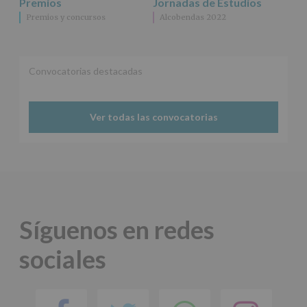
Premios
Jornadas de Estudios
salvo
obligación
Premios y concursos
Alcobendas 2022
legal.
Derechos:
De
acceso,
Convocatorias destacadas
rectificación,
supresión,
así
como
Ver todas las convocatorias
otros
derechos,
según
se
explica
en
la
información
Síguenos en redes
adicional.
Información
adicional
:
sociales
Puede
consultar
el
apartado