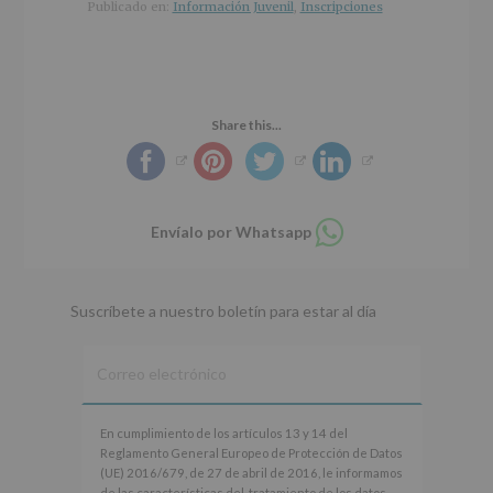
r
n
l
Publicado en:
Información Juvenil
,
Inscripciones
i
c
p
n
i
r
c
p
i
i
a
n
p
l
c
Share this...
a
i
l
p
a
l
Compartir
Envíalo por Whatsapp
en
whatsapp
Suscríbete a nuestro boletín para estar al día
En
En cumplimiento de los artículos 13 y 14 del
cumplimiento
Reglamento General Europeo de Protección de Datos
de
(UE) 2016/679, de 27 de abril de 2016, le informamos
los
de las características del tratamiento de los datos