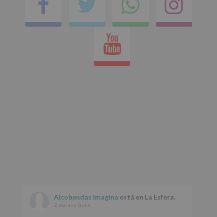
Facebook
Twitter
Comparti
Ins
Aquí
Protegemos
en
tus
Datos
de
Youtube
whatsap
nuestra
página
web:
www.alcobendas.org
*
Obligatorio
Alcobendas Imagina
está en La Esfera.
2 meses hace