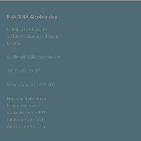
datos
3 meses hace
a
terceros,
#imaginaalcobendas
#alcobendas
#pau
#biblioteca
Footer
IMAGINA Alcobendas
salvo
obligación
Video
legal.
C/Ruperto Chapí, 18
Derechos:
Ver en Facebook
·
Compartir
28100 Alcobendas (Madrid)
De
España
acceso,
rectificación,
oij@imagina.alcobendas.org
supresión,
así
como
Tlf. 91 659 09 57
otros
derechos,
WhatsApp: 674 609 503
según
se
explica
Horario del centro
en
Lunes a viernes
la
mañanas de 9 – 14 h.
información
tardes de 16 – 20 h.
adicional.
Información
Agosto: de 9 a 17 h.
adicional
:
Puede