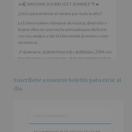
☀️🎧 IMAGINA SOUND FEST SUMMER 🌴🔥
¿Listo para arrancar el verano por todo lo alto?
La Esfera vuelve a llenarse de música, diversión y
buena vibra en una noche pensada para disfrutar
con tus amigos y dar la bienvenida al verano como
se merece.
🎶 @zamarra_dj @danferprodj y @djfabian_2004 nos
traerán todos sus temazos, el mejor ambiente de la
ciudad y un plan que no te puedes perder.
🌅 Porque este
...
Ver más
Suscríbete a nuestro boletín para estar al
Foto
día
Ver en Facebook
·
Compartir
Alcobendas Imagina
está en Recinto
Ferial De Alcobendas.
3 meses hace
IMAGINA SOUND SAN ISDRO
En
En cumplimiento de los artículos 13 y 14 del