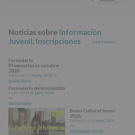
VOLVER
PÁGINA
del
principal
tratamiento
ANTERIOR
de
los
datos
Noticias sobre
Información
personales
recogidos:
Juvenil
,
Inscripciones
VER TODAS
»
INFORMACIÓN
SOBRE
PROTECCIÓN
Formulario
DE
Premonitores octubre
2026
DATOS
(REGLAMENTO
Publicado el
30 julio, 2026
en
Inscripciones
EUROPEO
2016/679
Formulario de inscripción
de
Publicado el
24 junio, 2026
27
en
abril
Inscripciones
de
Bono Cultural Joven
2016)
2026
Publicado el
22 junio, 2026
Responsable
:
en
AYUNTAMIENTO
Información Juvenil