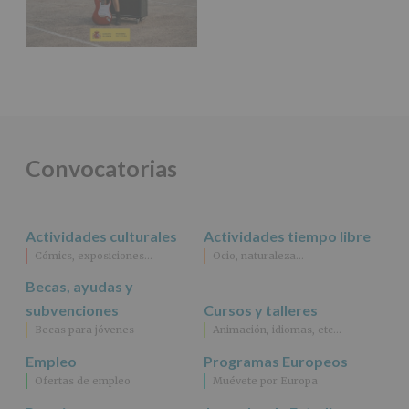
DE
ALCOBENDAS.
Finalidad
:
Información
actividades
y
programas
participativos
para
jóvenes.
Convocatorias
Legitimación
:
Consentimiento
del
interesado
para
Actividades culturales
Actividades tiempo libre
este
Cómics, exposiciones…
Ocio, naturaleza…
fin
específico.
Becas, ayudas y
Destinatarios
:
subvenciones
Cursos y talleres
No
se
Becas para jóvenes
Animación, idiomas, etc…
cederán
Empleo
Programas Europeos
datos
a
Ofertas de empleo
Muévete por Europa
terceros,