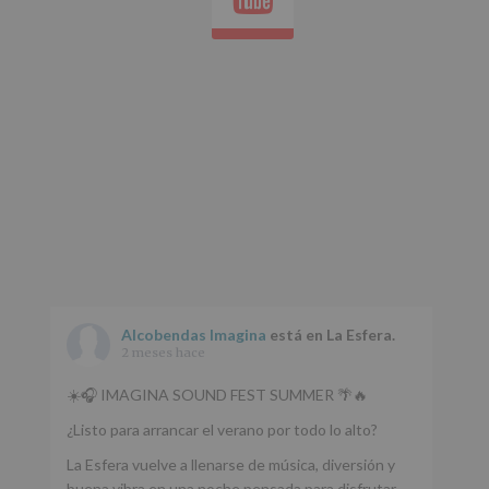
Aquí
Protegemos
tus
Datos
de
nuestra
página
web:
www.alcobendas.org
*
Obligatorio
Alcobendas Imagina
está en La Esfera.
2 meses hace
☀️🎧 IMAGINA SOUND FEST SUMMER 🌴🔥
¿Listo para arrancar el verano por todo lo alto?
La Esfera vuelve a llenarse de música, diversión y
buena vibra en una noche pensada para disfrutar