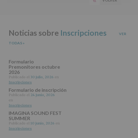
VOLVER
PÁGINA
del
principal
tratamiento
ANTERIOR
de
los
datos
Noticias sobre
Inscripciones
personales
VER
recogidos:
TODAS
»
INFORMACIÓN
SOBRE
PROTECCIÓN
Formulario
DE
Premonitores octubre
2026
DATOS
(REGLAMENTO
Publicado el
30 julio, 2026
en
Inscripciones
EUROPEO
2016/679
Formulario de inscripción
de
Publicado el
24 junio, 2026
27
en
abril
Inscripciones
de
IMAGINA SOUND FEST
2016)
SUMMER
Publicado el
10 junio, 2026
en
Responsable
:
Inscripciones
AYUNTAMIENTO