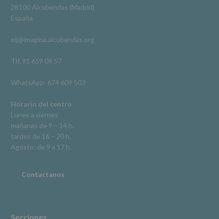
Derechos:
Ver en Facebook
·
Compartir
28100 Alcobendas (Madrid)
De
España
acceso,
rectificación,
oij@imagina.alcobendas.org
supresión,
así
como
Tlf. 91 659 09 57
otros
derechos,
WhatsApp: 674 609 503
según
se
explica
Horario del centro
en
Lunes a viernes
la
mañanas de 9 – 14 h.
información
tardes de 16 – 20 h.
adicional.
Información
Agosto: de 9 a 17 h.
adicional
:
Puede
consultar
Contactanos
el
apartado
Aquí
Protegemos
tus
Secciones