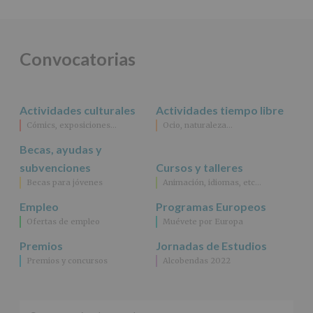
DE
ALCOBENDAS.
Finalidad
:
Información
actividades
Convocatorias
y
programas
participativos
para
Actividades culturales
Actividades tiempo libre
jóvenes.
Legitimación
:
Cómics, exposiciones…
Ocio, naturaleza…
Consentimiento
Becas, ayudas y
del
interesado
subvenciones
Cursos y talleres
para
Becas para jóvenes
Animación, idiomas, etc…
este
fin
Empleo
Programas Europeos
específico.
Ofertas de empleo
Muévete por Europa
Destinatarios
:
No
Premios
Jornadas de Estudios
se
Premios y concursos
Alcobendas 2022
cederán
datos
a
terceros,