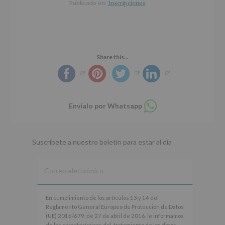
r
n
l
Publicado en:
Inscripciones
i
c
p
n
i
r
c
p
i
i
a
n
p
l
c
Share this...
a
i
l
p
a
l
Compartir
Envíalo por Whatsapp
en
whatsapp
Suscríbete a nuestro boletín para estar al día
En
En cumplimiento de los artículos 13 y 14 del
cumplimiento
Reglamento General Europeo de Protección de Datos
de
(UE) 2016/679, de 27 de abril de 2016, le informamos
los
de las características del tratamiento de los datos