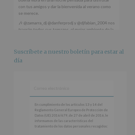
con tus amigos y dar la bienvenida al verano como
se merece.
🎶 @zamarra_dj @danferprodj y @djfabian_2004 nos
traerán todos sus temazos, el mejor ambiente de la
ciudad y un plan que no te puedes perder.
🌅 Porque este
...
Ver más
Suscríbete a nuestro boletín para estar al
Foto
día
Ver en Facebook
·
Compartir
Alcobendas Imagina
está en Recinto
Ferial De Alcobendas.
3 meses hace
IMAGINA SOUND SAN ISDRO
En
En cumplimiento de los artículos 13 y 14 del
cumplimiento
Reglamento General Europeo de Protección de
Esta noche la Zona Joven saltará a ritmo de
de
Datos (UE) 2016/679, de 27 de abril de 2016, le
@s.hidalgo.v y @joel_jowe
los
informamos de las características del
artículos
tratamiento de los datos personales recogidos:
Dos fantásticas novedades para disfrutar sin parar.
13