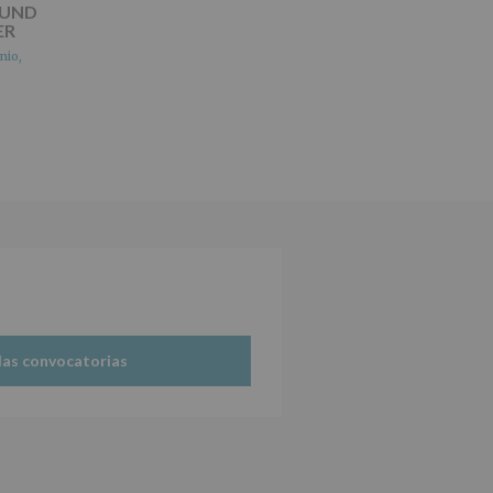
OUND
ER
nio,
las convocatorias