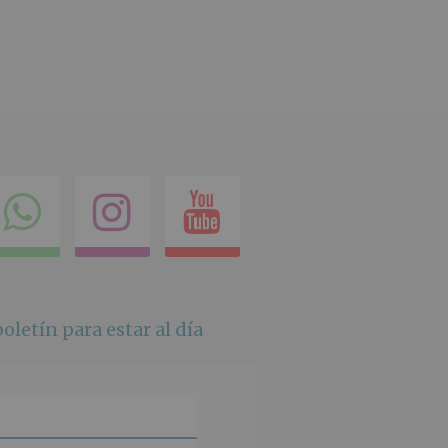
ok
itter
Compartir
Instagram
Youtube
en
whatsapp
oletín para estar al día