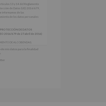
artículos 13 y 14 del Reglamento
tección de Datos (UE) 2016/679,
le informamos de las
tamiento de los datos personales
 PROTECCIÓN DE DATOS
2016/679 de 27 abril de 2016)
MIENTO DE ALCOBENDAS.
actividades y programas
 de mis datos para la finalidad
nes.
e
iento del interesado para este fin
tter
derán datos a terceros, salvo
ctificación, supresión, así como
e explica en la información
Puede consultar el apartado Aquí
e nuestra página web: