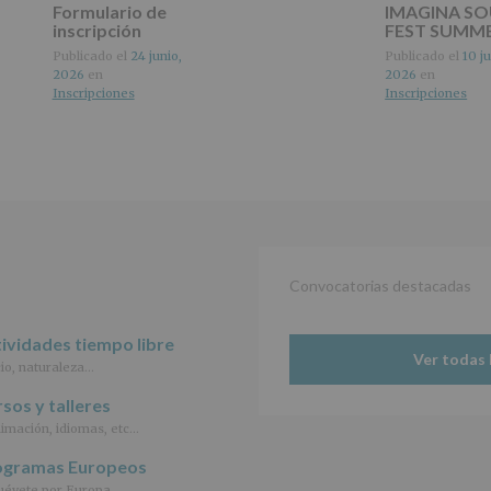
Formulario de
IMAGINA S
del
inscripción
FEST SUMM
tratamiento
de
Publicado el
24 junio,
Publicado el
10 ju
los
2026
en
2026
en
datos
Inscripciones
Inscripciones
personales
recogidos:
INFORMACIÓN
SOBRE
PROTECCIÓN
DE
DATOS
(REGLAMENTO
Convocatorias destacadas
EUROPEO
2016/679
de
ividades tiempo libre
27
Ver todas 
abril
io, naturaleza…
de
sos y talleres
2016)
imación, idiomas, etc…
Responsable
:
ogramas Europeos
AYUNTAMIENTO
DE
évete por Europa