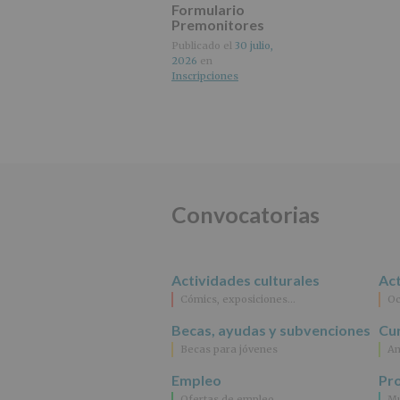
Formulario
Premonitores
octubre 2026
Publicado el
30 julio,
2026
en
Inscripciones
Convocatorias
Actividades culturales
Act
Cómics, exposiciones…
Oc
Becas, ayudas y subvenciones
Cur
Becas para jóvenes
An
Empleo
Pr
Ofertas de empleo
Mu