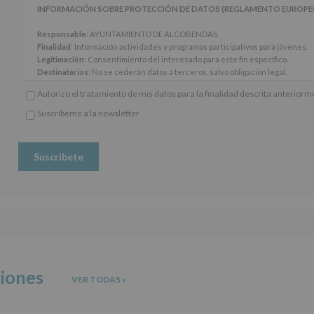
artículos
INFORMACIÓN SOBRE PROTECCIÓN DE DATOS (REGLAMENTO EUROPEO 20
13
y
Responsable
: AYUNTAMIENTO DE ALCOBENDAS.
14
Finalidad
: Información actividades y programas participativos para jóvenes.
del
Legitimación
: Consentimiento del interesado para este fin específico.
Reglamento
Destinatarios
: No se cederán datos a terceros, salvo obligación legal.
General
Derechos:
De acceso, rectificación, supresión, así como otros derechos, seg
Autorizo el tratamiento de mis datos para la finalidad descrita anterior
Europeo
adicional.
de
Información adicional
: Puede consultar el apartado Aquí Protegemos tus Da
Suscríbeme a la newsletter
Protección
*
www.alcobendas.org
de
Obligatorio
Datos
(UE)
2016/679,
de
27
de
abril
de
2016,
le
informamos
ciones
VER TODAS
»
de
las
características