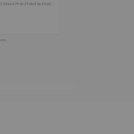
16/679 de 27 abril de 2016)
ún se explica en la información
mente
tos de nuestra página web: