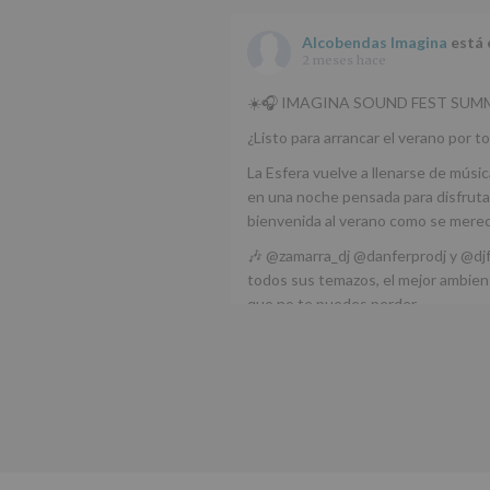
Alcobendas Imagina
está 
2 meses hace
☀️🎧 IMAGINA SOUND FEST SUMM
¿Listo para arrancar el verano por to
La Esfera vuelve a llenarse de músic
en una noche pensada para disfrutar
bienvenida al verano como se mere
🎶 @zamarra_dj @danferprodj y @dj
todos sus temazos, el mejor ambient
que no te puedes perder.
🌅 Porque este
...
Ver más
Foto
Ver en Facebook
·
Compartir
Alcobendas Imagina
está 