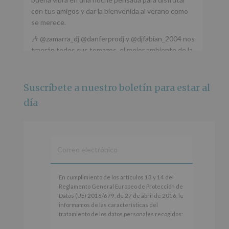
con tus amigos y dar la bienvenida al verano como
se merece.
🎶 @zamarra_dj @danferprodj y @djfabian_2004 nos
traerán todos sus temazos, el mejor ambiente de la
ciudad y un plan que no te puedes perder.
🌅 Porque este
...
Ver más
Suscríbete a nuestro boletín para estar al
Foto
día
Ver en Facebook
·
Compartir
Alcobendas Imagina
está en Recinto
Ferial De Alcobendas.
3 meses hace
IMAGINA SOUND SAN ISDRO
En
En cumplimiento de los artículos 13 y 14 del
cumplimiento
Reglamento General Europeo de Protección de
Esta noche la Zona Joven saltará a ritmo de
de
Datos (UE) 2016/679, de 27 de abril de 2016, le
@s.hidalgo.v y @joel_jowe
los
informamos de las características del
artículos
tratamiento de los datos personales recogidos:
Dos fantásticas novedades para disfrutar sin parar.
13