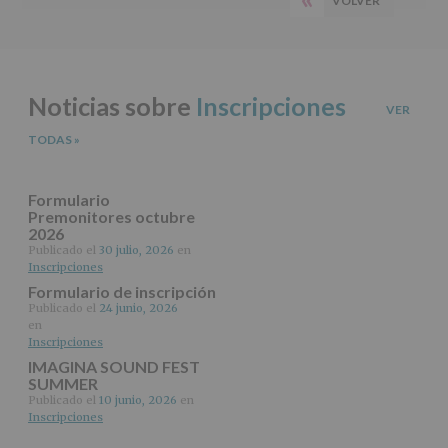
VOLVER
PÁGINA
del
principal
tratamiento
ANTERIOR
de
los
datos
Noticias sobre
Inscripciones
personales
VER
recogidos:
TODAS
»
INFORMACIÓN
SOBRE
PROTECCIÓN
Formulario
DE
Premonitores octubre
2026
DATOS
(REGLAMENTO
Publicado el
30 julio, 2026
en
Inscripciones
EUROPEO
2016/679
Formulario de inscripción
de
Publicado el
24 junio, 2026
27
en
abril
Inscripciones
de
IMAGINA SOUND FEST
2016)
SUMMER
Publicado el
10 junio, 2026
en
Responsable
:
Inscripciones
AYUNTAMIENTO