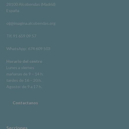
Derechos:
Ver en Facebook
·
Compartir
28100 Alcobendas (Madrid)
De
España
acceso,
rectificación,
oij@imagina.alcobendas.org
supresión,
así
como
Tlf. 91 659 09 57
otros
derechos,
WhatsApp: 674 609 503
según
se
explica
Horario del centro
en
Lunes a viernes
la
mañanas de 9 – 14 h.
información
tardes de 16 – 20 h.
adicional.
Información
Agosto: de 9 a 17 h.
adicional
:
Puede
consultar
Contactanos
el
apartado
Aquí
Protegemos
tus
Secciones