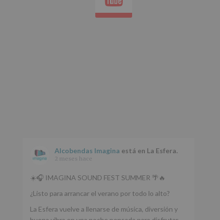
Aquí
Protegemos
tus
Datos
de
nuestra
página
web:
www.alcobendas.org
*
Obligatorio
Alcobendas Imagina
está en La Esfera.
2 meses hace
☀️🎧 IMAGINA SOUND FEST SUMMER 🌴🔥
¿Listo para arrancar el verano por todo lo alto?
La Esfera vuelve a llenarse de música, diversión y
buena vibra en una noche pensada para disfrutar