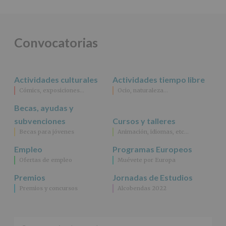
DE
ALCOBENDAS.
Finalidad
:
Información
actividades
Convocatorias
y
programas
participativos
para
Actividades culturales
Actividades tiempo libre
jóvenes.
Legitimación
:
Cómics, exposiciones…
Ocio, naturaleza…
Consentimiento
Becas, ayudas y
del
interesado
subvenciones
Cursos y talleres
para
Becas para jóvenes
Animación, idiomas, etc…
este
fin
Empleo
Programas Europeos
específico.
Ofertas de empleo
Muévete por Europa
Destinatarios
:
No
Premios
Jornadas de Estudios
se
Premios y concursos
Alcobendas 2022
cederán
datos
a
terceros,