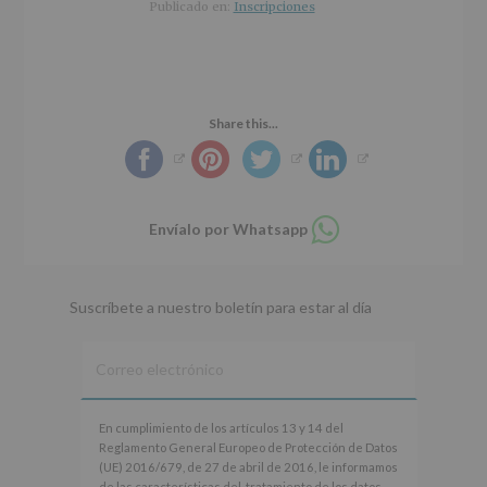
r
n
l
Publicado en:
Inscripciones
i
c
p
n
i
r
c
p
i
i
a
n
p
l
c
Share this...
a
i
l
p
a
l
Compartir
Envíalo por Whatsapp
en
whatsapp
Suscríbete a nuestro boletín para estar al día
En
En cumplimiento de los artículos 13 y 14 del
cumplimiento
Reglamento General Europeo de Protección de Datos
de
(UE) 2016/679, de 27 de abril de 2016, le informamos
los
de las características del tratamiento de los datos