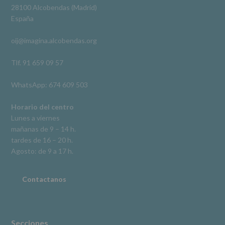
Derechos:
Ver en Facebook
·
Compartir
28100 Alcobendas (Madrid)
De
España
acceso,
rectificación,
oij@imagina.alcobendas.org
supresión,
así
como
Tlf. 91 659 09 57
otros
derechos,
WhatsApp: 674 609 503
según
se
explica
Horario del centro
en
Lunes a viernes
la
mañanas de 9 – 14 h.
información
tardes de 16 – 20 h.
adicional.
Información
Agosto: de 9 a 17 h.
adicional
:
Puede
consultar
Contactanos
el
apartado
Aquí
Protegemos
tus
Secciones