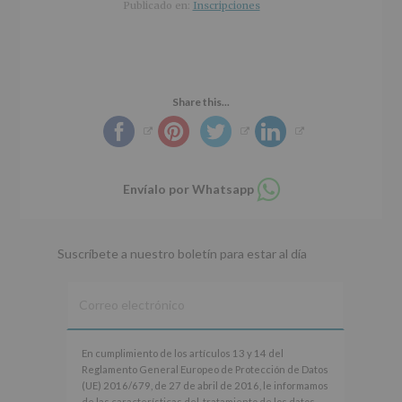
r
n
l
Publicado en:
Inscripciones
i
c
p
n
i
r
c
p
i
i
a
n
p
l
c
Share this...
a
i
l
p
a
l
Compartir
Envíalo por Whatsapp
en
whatsapp
Suscríbete a nuestro boletín para estar al día
En
En cumplimiento de los artículos 13 y 14 del
cumplimiento
Reglamento General Europeo de Protección de Datos
de
(UE) 2016/679, de 27 de abril de 2016, le informamos
los
de las características del tratamiento de los datos