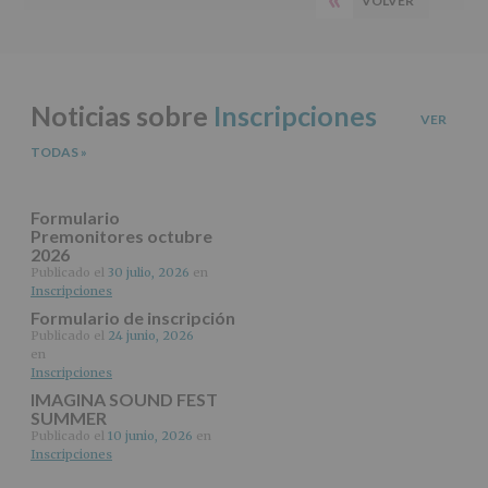
VOLVER
PÁGINA
del
principal
tratamiento
ANTERIOR
de
los
datos
Noticias sobre
Inscripciones
personales
VER
recogidos:
TODAS
»
INFORMACIÓN
SOBRE
PROTECCIÓN
Formulario
DE
Premonitores octubre
2026
DATOS
(REGLAMENTO
Publicado el
30 julio, 2026
en
Inscripciones
EUROPEO
2016/679
Formulario de inscripción
de
Publicado el
24 junio, 2026
27
en
abril
Inscripciones
de
IMAGINA SOUND FEST
2016)
SUMMER
Publicado el
10 junio, 2026
en
Responsable
:
Inscripciones
AYUNTAMIENTO