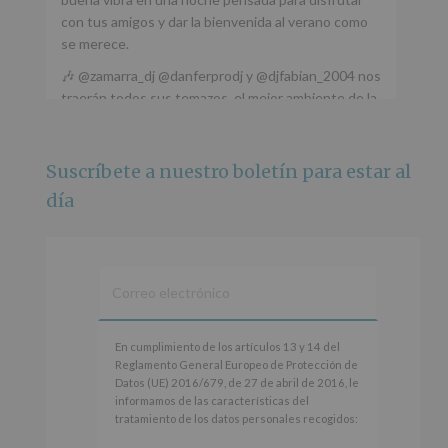
con tus amigos y dar la bienvenida al verano como
se merece.
🎶 @zamarra_dj @danferprodj y @djfabian_2004 nos
traerán todos sus temazos, el mejor ambiente de la
ciudad y un plan que no te puedes perder.
🌅 Porque este
...
Ver más
Suscríbete a nuestro boletín para estar al
Foto
día
Ver en Facebook
·
Compartir
Alcobendas Imagina
está en Recinto
Ferial De Alcobendas.
3 meses hace
IMAGINA SOUND SAN ISDRO
En
En cumplimiento de los artículos 13 y 14 del
cumplimiento
Reglamento General Europeo de Protección de
Esta noche la Zona Joven saltará a ritmo de
de
Datos (UE) 2016/679, de 27 de abril de 2016, le
@s.hidalgo.v y @joel_jowe
los
informamos de las características del
artículos
tratamiento de los datos personales recogidos:
Dos fantásticas novedades para disfrutar sin parar.
13