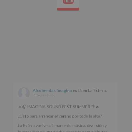
Aquí
Protegemos
tus
Datos
de
nuestra
página
web:
www.alcobendas.org
*
Obligatorio
Alcobendas Imagina
está en La Esfera.
2 meses hace
☀️🎧 IMAGINA SOUND FEST SUMMER 🌴🔥
¿Listo para arrancar el verano por todo lo alto?
La Esfera vuelve a llenarse de música, diversión y
buena vibra en una noche pensada para disfrutar