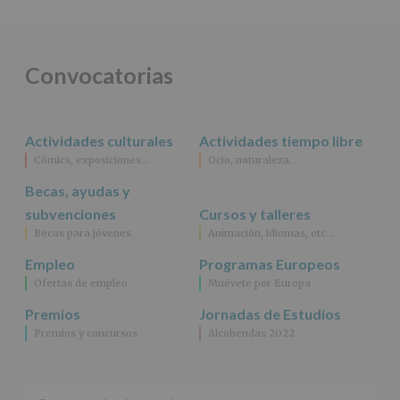
DE
ALCOBENDAS.
Finalidad
:
Información
actividades
Convocatorias
y
programas
participativos
para
Actividades culturales
Actividades tiempo libre
jóvenes.
Legitimación
:
Cómics, exposiciones…
Ocio, naturaleza…
Consentimiento
Becas, ayudas y
del
interesado
subvenciones
Cursos y talleres
para
Becas para jóvenes
Animación, idiomas, etc…
este
fin
Empleo
Programas Europeos
específico.
Ofertas de empleo
Muévete por Europa
Destinatarios
:
No
Premios
Jornadas de Estudios
se
Premios y concursos
Alcobendas 2022
cederán
datos
a
terceros,