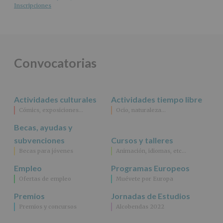
Responsable
:
Inscripciones
AYUNTAMIENTO
DE
ALCOBENDAS.
Finalidad
:
Información
actividades
Convocatorias
y
programas
participativos
para
Actividades culturales
Actividades tiempo libre
jóvenes.
Legitimación
:
Cómics, exposiciones…
Ocio, naturaleza…
Consentimiento
Becas, ayudas y
del
interesado
subvenciones
Cursos y talleres
para
Becas para jóvenes
Animación, idiomas, etc…
este
fin
Empleo
Programas Europeos
específico.
Ofertas de empleo
Muévete por Europa
Destinatarios
:
No
Premios
Jornadas de Estudios
se
Premios y concursos
Alcobendas 2022
cederán
datos