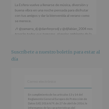
La Esfera vuelve a llenarse de música, diversión y
buena vibra en una noche pensada para disfrutar
con tus amigos y dar la bienvenida al verano como
se merece.
🎶 @zamarra_dj @danferprodj y @djfabian_2004 nos
traerán todos sus temazos, el mejor ambiente de la
ciudad y un plan que no te puedes perder.
🌅 Porque este
...
Ver más
Suscríbete a nuestro boletín para estar al
Foto
día
Ver en Facebook
·
Compartir
Alcobendas Imagina
está en Recinto
Ferial De Alcobendas.
3 meses hace
IMAGINA SOUND SAN ISDRO
En
En cumplimiento de los artículos 13 y 14 del
cumplimiento
Reglamento General Europeo de Protección de
Esta noche la Zona Joven saltará a ritmo de
de
Datos (UE) 2016/679, de 27 de abril de 2016, le
@s.hidalgo.v y @joel_jowe
los
informamos de las características del