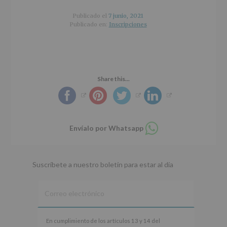
r
n
l
i
c
p
Publicado el
7 junio, 2021
n
i
r
Publicado en:
Inscripciones
c
p
i
i
a
n
p
l
c
a
i
l
p
Share this...
a
l
Compartir
Envíalo por Whatsapp
en
whatsapp
Suscríbete a nuestro boletín para estar al día
En
En cumplimiento de los artículos 13 y 14 del