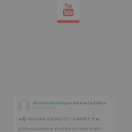
el
Youtube
whatsap
apartado
Aquí
Protegemos
tus
Datos
de
nuestra
página
web:
www.alcobendas.org
*
Obligatorio
Alcobendas Imagina
está en La Esfera.
2 meses hace
☀️🎧 IMAGINA SOUND FEST SUMMER 🌴🔥
¿Listo para arrancar el verano por todo lo alto?