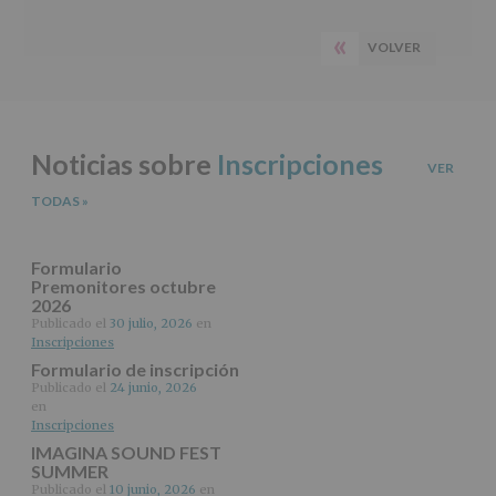
Barra
de
las
lateral
«
A
características
VOLVER
PÁGINA
del
principal
tratamiento
ANTERIOR
de
los
datos
Noticias sobre
Inscripciones
personales
VER
recogidos:
TODAS
»
INFORMACIÓN
SOBRE
PROTECCIÓN
Formulario
DE
Premonitores octubre
2026
DATOS
(REGLAMENTO
Publicado el
30 julio, 2026
en
Inscripciones
EUROPEO
2016/679
Formulario de inscripción
de
Publicado el
24 junio, 2026
27
en
abril
Inscripciones
de
IMAGINA SOUND FEST
2016)
SUMMER
Publicado el
10 junio, 2026
en