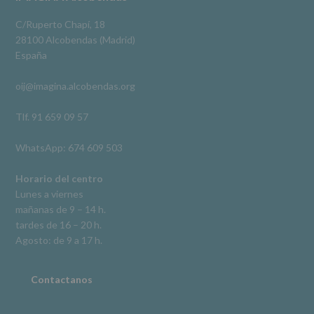
Footer
obligación
Video
legal.
C/Ruperto Chapí, 18
Derechos:
Ver en Facebook
·
Compartir
28100 Alcobendas (Madrid)
De
España
acceso,
rectificación,
oij@imagina.alcobendas.org
supresión,
así
como
Tlf. 91 659 09 57
otros
derechos,
WhatsApp: 674 609 503
según
se
explica
Horario del centro
en
Lunes a viernes
la
mañanas de 9 – 14 h.
información
tardes de 16 – 20 h.
adicional.
Información
Agosto: de 9 a 17 h.
adicional
:
Puede
consultar
Contactanos
el
apartado
Aquí