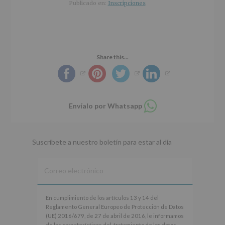
r
n
l
Publicado en:
Inscripciones
i
c
p
n
i
r
c
p
i
i
a
n
p
l
c
Share this...
a
i
l
p
a
l
Compartir
Envíalo por Whatsapp
en
whatsapp
Suscríbete a nuestro boletín para estar al día
En
En cumplimiento de los artículos 13 y 14 del
cumplimiento
Reglamento General Europeo de Protección de Datos
de
(UE) 2016/679, de 27 de abril de 2016, le informamos
los
de las características del tratamiento de los datos