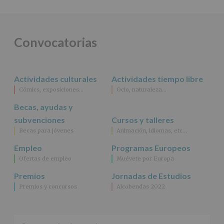
DE
ALCOBENDAS.
Finalidad
:
Información
actividades
Convocatorias
y
programas
participativos
para
Actividades culturales
Actividades tiempo libre
jóvenes.
Legitimación
:
Cómics, exposiciones…
Ocio, naturaleza…
Consentimiento
Becas, ayudas y
del
interesado
subvenciones
Cursos y talleres
para
Becas para jóvenes
Animación, idiomas, etc…
este
fin
Empleo
Programas Europeos
específico.
Ofertas de empleo
Muévete por Europa
Destinatarios
:
No
Premios
Jornadas de Estudios
se
Premios y concursos
Alcobendas 2022
cederán
datos
a
terceros,