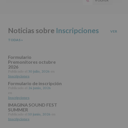
VOLVER
PÁGINA
del
principal
tratamiento
ANTERIOR
de
los
datos
Noticias sobre
Inscripciones
personales
VER
recogidos:
TODAS
»
INFORMACIÓN
SOBRE
PROTECCIÓN
Formulario
DE
Premonitores octubre
2026
DATOS
(REGLAMENTO
Publicado el
30 julio, 2026
en
Inscripciones
EUROPEO
2016/679
Formulario de inscripción
de
Publicado el
24 junio, 2026
27
en
abril
Inscripciones
de
IMAGINA SOUND FEST
2016)
SUMMER
Publicado el
10 junio, 2026
en
Responsable
:
Inscripciones
AYUNTAMIENTO