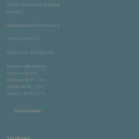
Derechos:
Ver en Facebook
·
Compartir
28100 Alcobendas (Madrid)
De
España
acceso,
rectificación,
oij@imagina.alcobendas.org
supresión,
así
como
Tlf. 91 659 09 57
otros
derechos,
WhatsApp: 674 609 503
según
se
explica
Horario del centro
en
Lunes a viernes
la
mañanas de 9 – 14 h.
información
tardes de 16 – 20 h.
adicional.
Información
Agosto: de 9 a 17 h.
adicional
:
Puede
consultar
Contactanos
el
apartado
Aquí
Protegemos
tus
Secciones