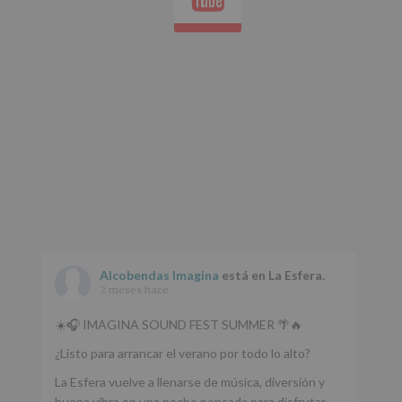
Aquí
Protegemos
tus
Datos
de
nuestra
página
web:
www.alcobendas.org
*
Obligatorio
Alcobendas Imagina
está en La Esfera.
2 meses hace
☀️🎧 IMAGINA SOUND FEST SUMMER 🌴🔥
¿Listo para arrancar el verano por todo lo alto?
La Esfera vuelve a llenarse de música, diversión y
buena vibra en una noche pensada para disfrutar