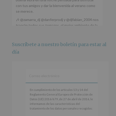
con tus amigos y dar la bienvenida al verano como
se merece.
🎶 @zamarra_dj @danferprodj y @djfabian_2004 nos
traerán todos sus temazos, el mejor ambiente de la
ciudad y un plan que no te puedes perder.
🌅 Porque este
...
Ver más
Suscríbete a nuestro boletín para estar al
Foto
día
Ver en Facebook
·
Compartir
Alcobendas Imagina
está en Recinto
Ferial De Alcobendas.
3 meses hace
IMAGINA SOUND SAN ISDRO
En
En cumplimiento de los artículos 13 y 14 del
cumplimiento
Reglamento General Europeo de Protección de
Esta noche la Zona Joven saltará a ritmo de
de
Datos (UE) 2016/679, de 27 de abril de 2016, le
@s.hidalgo.v y @joel_jowe
los
informamos de las características del
artículos
tratamiento de los datos personales recogidos:
Dos fantásticas novedades para disfrutar sin parar.
13