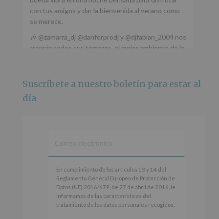
con tus amigos y dar la bienvenida al verano como
se merece.
🎶 @zamarra_dj @danferprodj y @djfabian_2004 nos
traerán todos sus temazos, el mejor ambiente de la
ciudad y un plan que no te puedes perder.
🌅 Porque este
...
Ver más
Suscríbete a nuestro boletín para estar al
Foto
día
Ver en Facebook
·
Compartir
Alcobendas Imagina
está en Recinto
Ferial De Alcobendas.
3 meses hace
IMAGINA SOUND SAN ISDRO
En
En cumplimiento de los artículos 13 y 14 del
cumplimiento
Reglamento General Europeo de Protección de
Esta noche la Zona Joven saltará a ritmo de
de
Datos (UE) 2016/679, de 27 de abril de 2016, le
@s.hidalgo.v y @joel_jowe
los
informamos de las características del
artículos
tratamiento de los datos personales recogidos:
Dos fantásticas novedades para disfrutar sin parar.
13