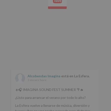
Aquí
Protegemos
tus
Datos
de
nuestra
página
web:
www.alcobendas.org
*
Obligatorio
Alcobendas Imagina
está en La Esfera.
2 meses hace
☀️🎧 IMAGINA SOUND FEST SUMMER 🌴🔥
¿Listo para arrancar el verano por todo lo alto?
La Esfera vuelve a llenarse de música, diversión y
buena vibra en una noche pensada para disfrutar