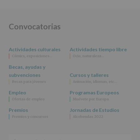
DE
ALCOBENDAS.
Finalidad
:
Información
actividades
Convocatorias
y
programas
participativos
para
Actividades culturales
Actividades tiempo libre
jóvenes.
Legitimación
:
Cómics, exposiciones…
Ocio, naturaleza…
Consentimiento
Becas, ayudas y
del
interesado
subvenciones
Cursos y talleres
para
Becas para jóvenes
Animación, idiomas, etc…
este
fin
Empleo
Programas Europeos
específico.
Ofertas de empleo
Muévete por Europa
Destinatarios
:
No
Premios
Jornadas de Estudios
se
Premios y concursos
Alcobendas 2022
cederán
datos
a
terceros,