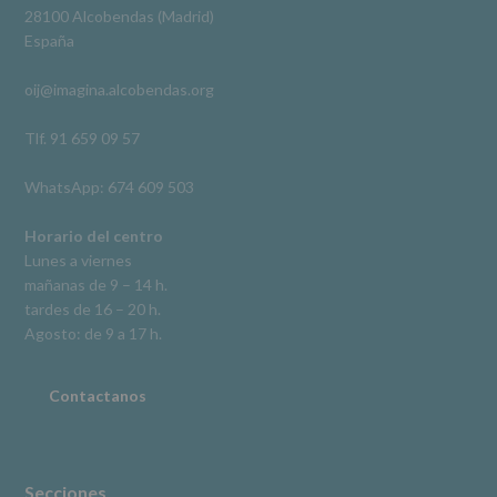
Derechos:
Ver en Facebook
·
Compartir
28100 Alcobendas (Madrid)
De
España
acceso,
rectificación,
oij@imagina.alcobendas.org
supresión,
así
como
Tlf. 91 659 09 57
otros
derechos,
WhatsApp: 674 609 503
según
se
explica
Horario del centro
en
Lunes a viernes
la
mañanas de 9 – 14 h.
información
tardes de 16 – 20 h.
adicional.
Información
Agosto: de 9 a 17 h.
adicional
:
Puede
consultar
Contactanos
el
apartado
Aquí
Protegemos
tus
Secciones