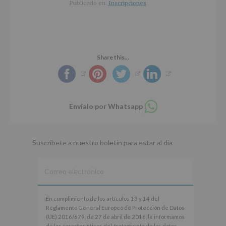
r
n
l
Publicado en:
Inscripciones
i
c
p
n
i
r
c
p
i
i
a
n
p
l
c
Share this...
a
i
l
p
a
l
Compartir
Envíalo por Whatsapp
en
whatsapp
Suscríbete a nuestro boletín para estar al día
En
En cumplimiento de los artículos 13 y 14 del
cumplimiento
Reglamento General Europeo de Protección de Datos
de
(UE) 2016/679, de 27 de abril de 2016, le informamos
los
de las características del tratamiento de los datos