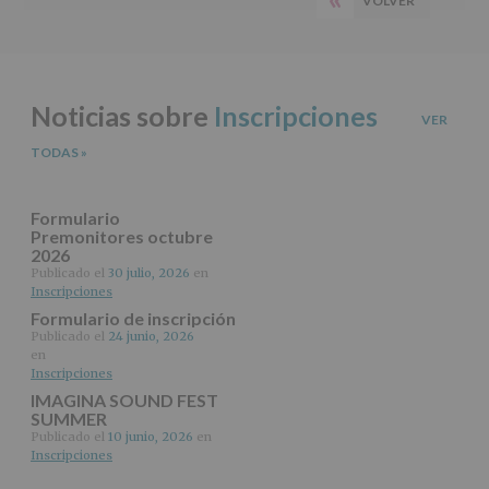
VOLVER
PÁGINA
del
principal
tratamiento
ANTERIOR
de
los
datos
Noticias sobre
Inscripciones
personales
VER
recogidos:
TODAS
»
INFORMACIÓN
SOBRE
PROTECCIÓN
Formulario
DE
Premonitores octubre
2026
DATOS
(REGLAMENTO
Publicado el
30 julio, 2026
en
Inscripciones
EUROPEO
2016/679
Formulario de inscripción
de
Publicado el
24 junio, 2026
27
en
abril
Inscripciones
de
IMAGINA SOUND FEST
2016)
SUMMER
Publicado el
10 junio, 2026
en
Responsable
:
Inscripciones
AYUNTAMIENTO