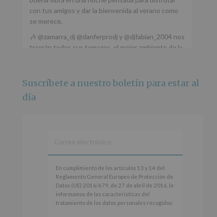
con tus amigos y dar la bienvenida al verano como
se merece.
🎶 @zamarra_dj @danferprodj y @djfabian_2004 nos
traerán todos sus temazos, el mejor ambiente de la
ciudad y un plan que no te puedes perder.
🌅 Porque este
...
Ver más
Suscríbete a nuestro boletín para estar al
Foto
día
Ver en Facebook
·
Compartir
Alcobendas Imagina
está en Recinto
Ferial De Alcobendas.
3 meses hace
IMAGINA SOUND SAN ISDRO
En
En cumplimiento de los artículos 13 y 14 del
cumplimiento
Reglamento General Europeo de Protección de
Esta noche la Zona Joven saltará a ritmo de
de
Datos (UE) 2016/679, de 27 de abril de 2016, le
@s.hidalgo.v y @joel_jowe
los
informamos de las características del
artículos
tratamiento de los datos personales recogidos:
Dos fantásticas novedades para disfrutar sin parar.
13