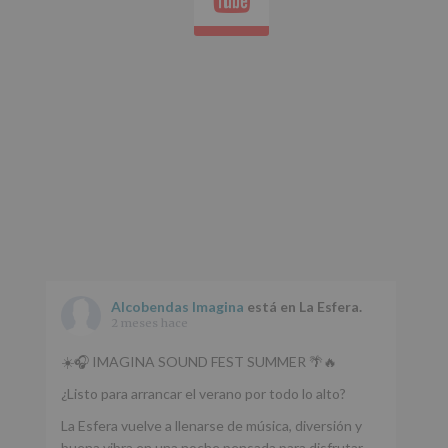
Aquí
Protegemos
tus
Datos
de
nuestra
página
web:
www.alcobendas.org
*
Obligatorio
Alcobendas Imagina
está en La Esfera.
2 meses hace
☀️🎧 IMAGINA SOUND FEST SUMMER 🌴🔥
¿Listo para arrancar el verano por todo lo alto?
La Esfera vuelve a llenarse de música, diversión y
buena vibra en una noche pensada para disfrutar