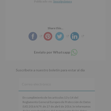
r
n
l
Publicado en:
Inscripciones
i
c
p
n
i
r
c
p
i
i
a
n
p
l
c
Share this...
a
i
l
p
a
l
Compartir
Envíalo por Whatsapp
en
whatsapp
Suscríbete a nuestro boletín para estar al día
En
En cumplimiento de los artículos 13 y 14 del
cumplimiento
Reglamento General Europeo de Protección de Datos
de
(UE) 2016/679, de 27 de abril de 2016, le informamos
los
de las características del tratamiento de los datos