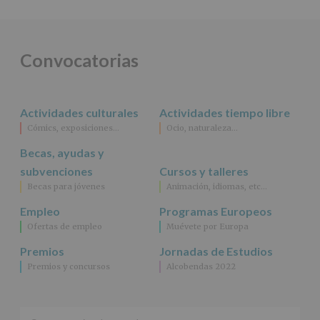
DE
ALCOBENDAS.
Finalidad
:
Información
actividades
Convocatorias
y
programas
participativos
para
Actividades culturales
Actividades tiempo libre
jóvenes.
Legitimación
:
Cómics, exposiciones…
Ocio, naturaleza…
Consentimiento
Becas, ayudas y
del
interesado
subvenciones
Cursos y talleres
para
Becas para jóvenes
Animación, idiomas, etc…
este
fin
Empleo
Programas Europeos
específico.
Ofertas de empleo
Muévete por Europa
Destinatarios
:
No
Premios
Jornadas de Estudios
se
Premios y concursos
Alcobendas 2022
cederán
datos
a
terceros,