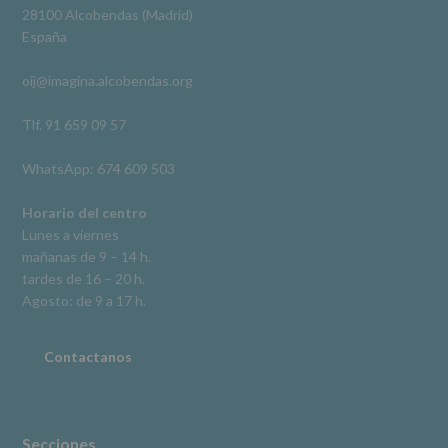
Derechos:
Ver en Facebook
·
Compartir
28100 Alcobendas (Madrid)
De
España
acceso,
rectificación,
oij@imagina.alcobendas.org
supresión,
así
como
Tlf. 91 659 09 57
otros
derechos,
WhatsApp: 674 609 503
según
se
explica
Horario del centro
en
Lunes a viernes
la
mañanas de 9 – 14 h.
información
tardes de 16 – 20 h.
adicional.
Información
Agosto: de 9 a 17 h.
adicional
:
Puede
consultar
Contactanos
el
apartado
Aquí
Protegemos
tus
Secciones