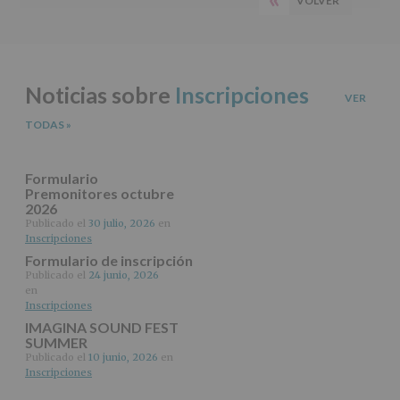
VOLVER
PÁGINA
del
principal
tratamiento
ANTERIOR
de
los
datos
Noticias sobre
Inscripciones
personales
VER
recogidos:
TODAS
»
INFORMACIÓN
SOBRE
PROTECCIÓN
Formulario
DE
Premonitores octubre
2026
DATOS
(REGLAMENTO
Publicado el
30 julio, 2026
en
Inscripciones
EUROPEO
2016/679
Formulario de inscripción
de
Publicado el
24 junio, 2026
27
en
abril
Inscripciones
de
IMAGINA SOUND FEST
2016)
SUMMER
Publicado el
10 junio, 2026
en
Responsable
:
Inscripciones
AYUNTAMIENTO